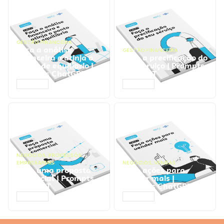
GESTÃO FINANCEIRA
Faça a análise
GESTÃO FINANCEIRA
financeira e atinja o
Faça a precificação do
ponto de equilíbrio |
seu serviço | Prompts
Prompts ChatGPT
ChatGPT
ACESSAR
ACESSAR
NEGÓCIOS
,
PROCESSOS
EMPRESARIAIS
NEGÓCIOS
,
VENDAS
Faça uma proposta
Faça ações para
comercial | Prompts
vender mais |
ChatGPT
Prompts ChatGPT
ACESSAR
ACESSAR