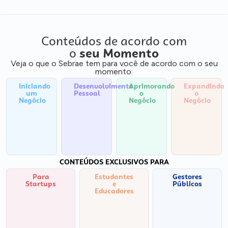
Conteúdos de acordo com
o
seu Momento
Veja o que o Sebrae tem para você de acordo com o seu
momento:
Iniciando
Desenvolvimento
Aprimorando
Expandindo
um
Pessoal
o
o
Negócio
Negócio
Negócio
CONTEÚDOS EXCLUSIVOS PARA
Para
Estudantes
Gestores
Startups
e
Públicos
Educadores