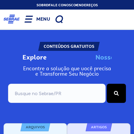
SOBRE
FALE CONOSCO
ENDEREÇOS
MENU
CONTEÚDOS GRATUITOS
Explore
N
o
s
s
o
s
A
Encontre a solução que você precisa
e Transforme Seu Negócio
ARQUIVOS
ARTIGOS