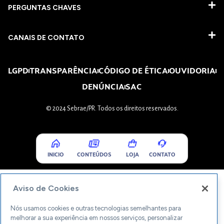
PERGUNTAS CHAVES​
CANAIS DE CONTATO
LGPD
TRANSPARÊNCIA
CÓDIGO DE ÉTICA
OUVIDORIA
DENÚNCIA
SAC
© 2024 Sebrae/PR. Todos os direitos reservados.
INICIO
CONTEÚDOS
LOJA
CONTATO
Aviso de Cookies
Nós usamos cookies e outras tecnologias semelhantes para
melhorar a sua experiência em nossos serviços, personalizar