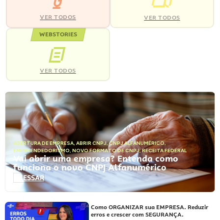
VER TODOS
VER TODOS
WEBSTORIES
VER TODOS
ABERTURA DE EMPRESA
,
ABRIR CNPJ
,
CNPJ ALFANUMÉRICO
,
EMPREENDEDORISMO
,
NOVO FORMATO DE CNPJ
,
RECEITA FEDERAL
Vai abrir uma empresa? Entenda como
funciona o novo CNPJ Alfanumérico
ACESSAR
Como ORGANIZAR sua EMPRESA. Reduzir
erros e crescer com SEGURANÇA.