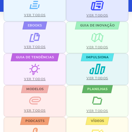
VER TODOS
VER TODOS
EBOOKS
GUIA DE INOVAÇÃO
VER TODOS
VER TODOS
GUIA DE TENDÊNCIAS
IMPULSIONA
VER TODOS
VER TODOS
MODELOS
PLANILHAS
VER TODOS
VER TODOS
PODCASTS
VÍDEOS