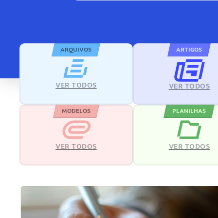
ARQUIVOS
ARTIGOS
VER TODOS
VER TODOS
MODELOS
PLANILHAS
VER TODOS
VER TODOS