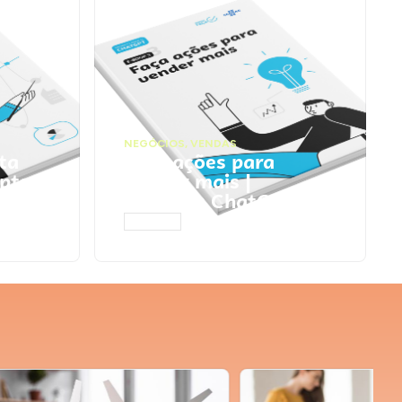
NEGÓCIOS
,
VENDAS
ta
Faça ações para
pts
vender mais |
Prompts ChatGPT
ACESSAR