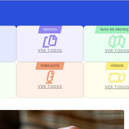
EBOOKS
GUIA DE INOVA
VER TODOS
VER TODO
PODCASTS
VÍDEOS
VER TODOS
VER TODO