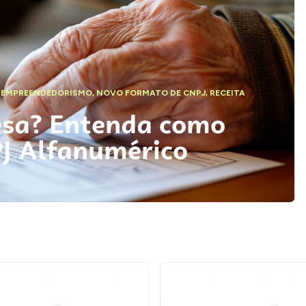
,
EMPREENDEDORISMO
,
NOVO FORMATO DE CNPJ
,
RECEITA
esa? Entenda como
PJ Alfanumérico