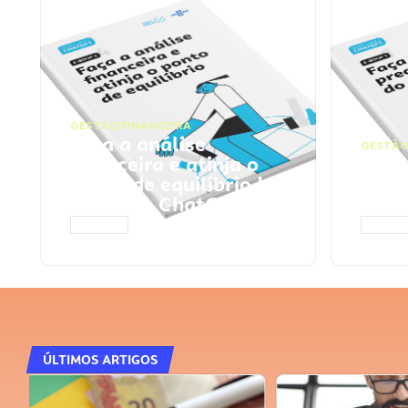
GESTÃO FINANCEIRA
Faça a análise
GESTÃO
financeira e atinja o
Faça
ponto de equilíbrio |
seu 
Prompts ChatGPT
Cha
ACESSAR
ACESS
ÚLTIMOS ARTIGOS