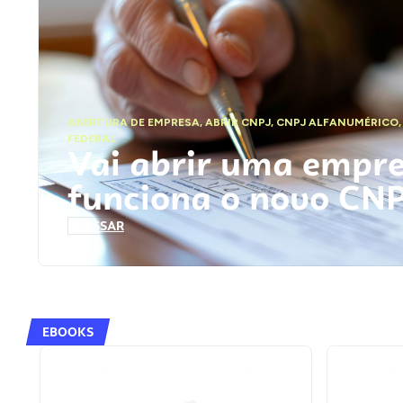
ABERTURA DE EMPRESA
,
ABRIR CNPJ
,
CNPJ ALFANUMÉRICO
FEDERAL
Vai abrir uma empr
funciona o novo CN
ACESSAR
EBOOKS