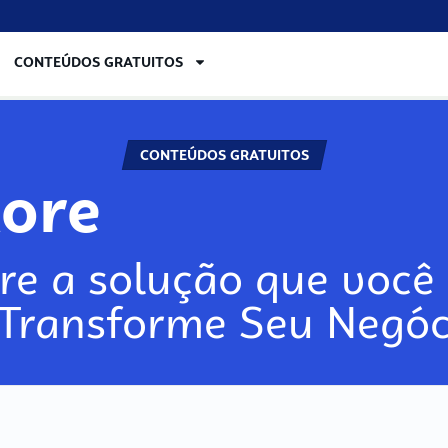
CONTEÚDOS GRATUITOS
CONTEÚDOS GRATUITOS
lore
re a solução que você 
 Transforme Seu Negóc