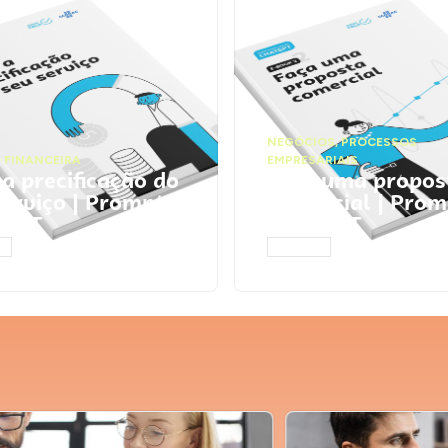
NEGÓCIOS
,
PROCESSOS
 FINANCEIRA
EMPRESARIAIS
 a precificação do
Faça uma propos
serviço | Prompts
comercial | Prom
tGPT
ChatGPT
AR
ACESSAR