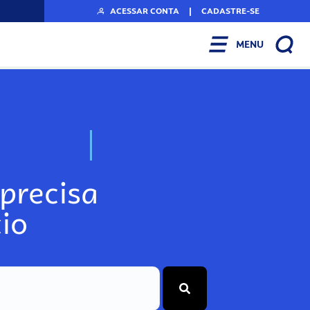
ACESSAR CONTA
|
CADASTRE-SE
MENU
N
o
s
s
o
s
A
r
precisa
io