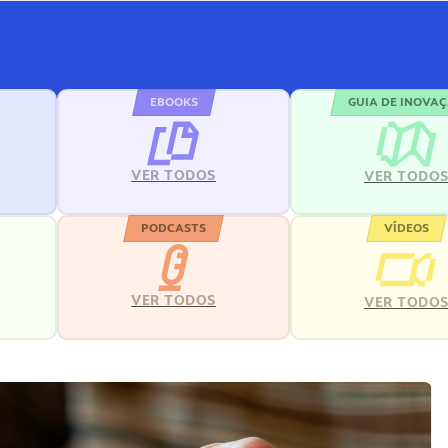
EBOOKS
GUIA DE INOVA
VER TODOS
VER TODO
PODCASTS
VÍDEOS
VER TODOS
VER TODO