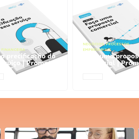
NEGÓCIOS
,
PROCESSOS
 FINANCEIRA
EMPRESARIAIS
 a precificação do
Faça uma propos
serviço | Prompts
comercial | Prom
tGPT
ChatGPT
AR
ACESSAR