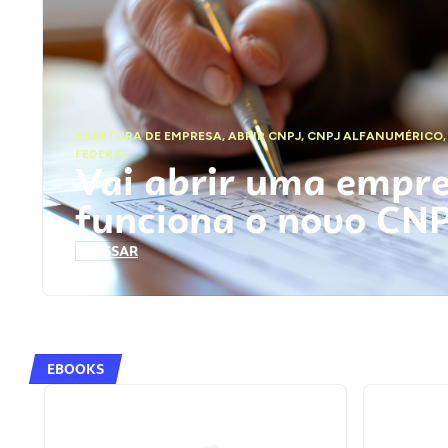
ABERTURA DE EMPRESA
,
ABRIR CNPJ
,
CNPJ ALFANUMÉRICO
FEDERAL
Vai abrir uma empr
funciona o novo CN
ACESSAR
EBOOKS