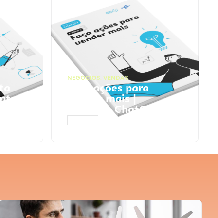
NEGÓCIOS
,
VENDAS
ta
Faça ações para
pts
vender mais |
Prompts ChatGPT
ACESSAR