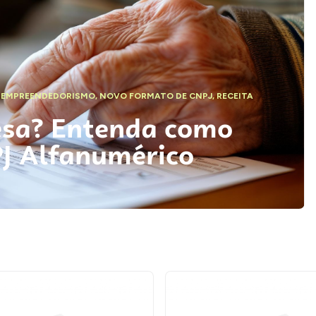
,
EMPREENDEDORISMO
,
NOVO FORMATO DE CNPJ
,
RECEITA
esa? Entenda como
PJ Alfanumérico