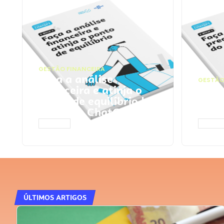
GESTÃO FINANCEIRA
Faça a análise
GESTÃO
financeira e atinja o
Faça
ponto de equilíbrio |
seu 
Prompts ChatGPT
Cha
ACESSAR
ACESS
ÚLTIMOS ARTIGOS