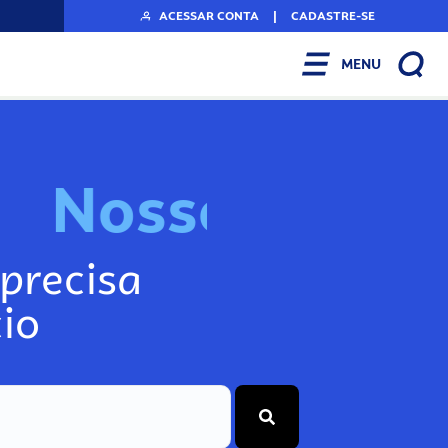
ACESSAR CONTA
|
CADASTRE-SE
MENU
N
o
s
s
o
s
I
n
f
o
g
precisa
io