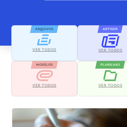
ARQUIVOS
ARTIGOS
VER TODOS
VER TODOS
MODELOS
PLANILHAS
VER TODOS
VER TODOS