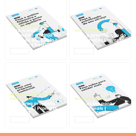
GESTÃO FINANCEIRA
Faça a análise
GESTÃO FINANCEIRA
financeira e atinja o
Faça a precificação do
ponto de equilíbrio |
seu serviço | Prompts
Prompts ChatGPT
ChatGPT
ACESSAR
ACESSAR
NEGÓCIOS
,
PROCESSOS
EMPRESARIAIS
NEGÓCIOS
,
VENDAS
Faça uma proposta
Faça ações para
comercial | Prompts
vender mais |
ChatGPT
Prompts ChatGPT
ACESSAR
ACESSAR