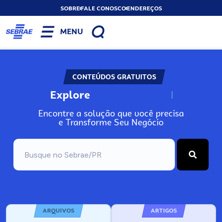
SOBRE
FALE CONOSCO
ENDEREÇOS
MENU
CONTEÚDOS GRATUITOS
Explore
N
o
s
s
o
s
A
Encontre a solução que você precisa
e Transforme Seu Negócio
ARQUIVOS
ARTIGOS