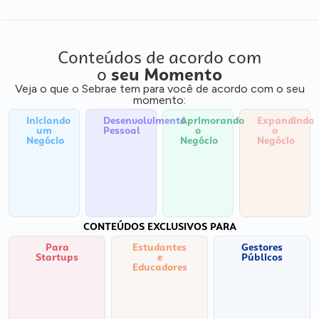
Conteúdos de acordo com
o
seu Momento
Veja o que o Sebrae tem para você de acordo com o seu
momento:
Iniciando
Desenvolvimento
Aprimorando
Expandindo
um
Pessoal
o
o
Negócio
Negócio
Negócio
CONTEÚDOS EXCLUSIVOS PARA
Para
Estudantes
Gestores
Startups
e
Públicos
Educadores