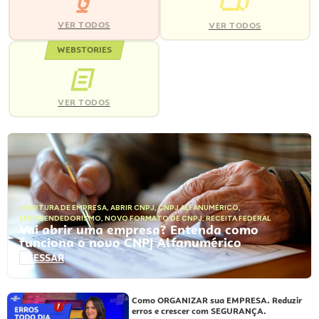
VER TODOS
VER TODOS
WEBSTORIES
VER TODOS
ABERTURA DE EMPRESA
,
ABRIR CNPJ
,
CNPJ ALFANUMÉRICO
,
EMPREENDEDORISMO
,
NOVO FORMATO DE CNPJ
,
RECEITA FEDERAL
Vai abrir uma empresa? Entenda como
funciona o novo CNPJ Alfanumérico
ACESSAR
Como ORGANIZAR sua EMPRESA. Reduzir
erros e crescer com SEGURANÇA.