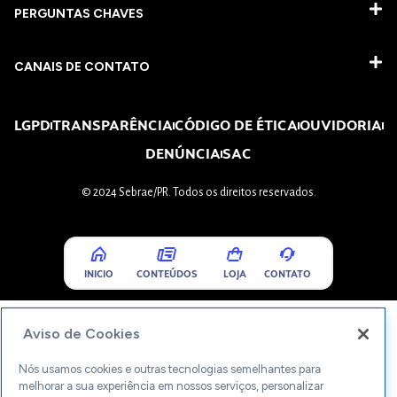
PERGUNTAS CHAVES​
CANAIS DE CONTATO
LGPD
TRANSPARÊNCIA
CÓDIGO DE ÉTICA
OUVIDORIA
DENÚNCIA
SAC
© 2024 Sebrae/PR. Todos os direitos reservados.
INICIO
CONTEÚDOS
LOJA
CONTATO
Aviso de Cookies
Nós usamos cookies e outras tecnologias semelhantes para
melhorar a sua experiência em nossos serviços, personalizar