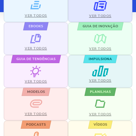
VER TODOS
VER TODOS
EBOOKS
GUIA DE INOVAÇÃO
VER TODOS
VER TODOS
GUIA DE TENDÊNCIAS
IMPULSIONA
VER TODOS
VER TODOS
MODELOS
PLANILHAS
VER TODOS
VER TODOS
PODCASTS
VÍDEOS