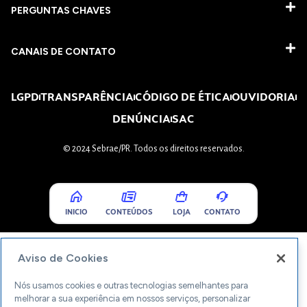
PERGUNTAS CHAVES​
CANAIS DE CONTATO
LGPD
TRANSPARÊNCIA
CÓDIGO DE ÉTICA
OUVIDORIA
DENÚNCIA
SAC
© 2024 Sebrae/PR. Todos os direitos reservados.
INICIO
CONTEÚDOS
LOJA
CONTATO
Aviso de Cookies
Nós usamos cookies e outras tecnologias semelhantes para
melhorar a sua experiência em nossos serviços, personalizar