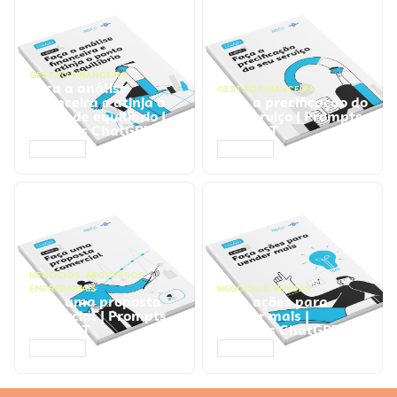
GESTÃO FINANCEIRA
Faça a análise
GESTÃO FINANCEIRA
financeira e atinja o
Faça a precificação do
ponto de equilíbrio |
seu serviço | Prompts
Prompts ChatGPT
ChatGPT
ACESSAR
ACESSAR
NEGÓCIOS
,
PROCESSOS
EMPRESARIAIS
NEGÓCIOS
,
VENDAS
Faça uma proposta
Faça ações para
comercial | Prompts
vender mais |
ChatGPT
Prompts ChatGPT
ACESSAR
ACESSAR