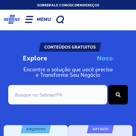
SOBRE
FALE CONOSCO
ENDEREÇOS
MENU
CONTEÚDOS GRATUITOS
Explore
N
o
s
s
o
s
A
Encontre a solução que você precisa
e Transforme Seu Negócio
ARQUIVOS
ARTIGOS