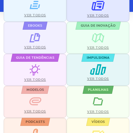
VER TODOS
VER TODOS
EBOOKS
GUIA DE INOVAÇÃO
VER TODOS
VER TODOS
GUIA DE TENDÊNCIAS
IMPULSIONA
VER TODOS
VER TODOS
MODELOS
PLANILHAS
VER TODOS
VER TODOS
PODCASTS
VÍDEOS