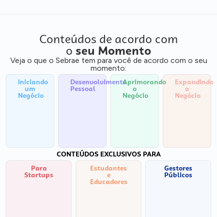
Conteúdos de acordo com
o
seu Momento
Veja o que o Sebrae tem para você de acordo com o seu
momento:
Iniciando
Desenvolvimento
Aprimorando
Expandindo
um
Pessoal
o
o
Negócio
Negócio
Negócio
CONTEÚDOS EXCLUSIVOS PARA
Para
Estudantes
Gestores
Startups
e
Públicos
Educadores