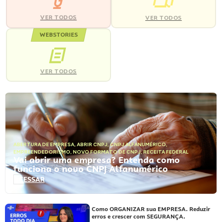
VER TODOS
VER TODOS
WEBSTORIES
VER TODOS
ABERTURA DE EMPRESA
,
ABRIR CNPJ
,
CNPJ ALFANUMÉRICO
,
EMPREENDEDORISMO
,
NOVO FORMATO DE CNPJ
,
RECEITA FEDERAL
Vai abrir uma empresa? Entenda como
funciona o novo CNPJ Alfanumérico
ACESSAR
Como ORGANIZAR sua EMPRESA. Reduzir
erros e crescer com SEGURANÇA.