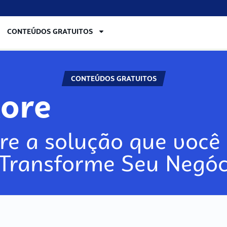
CONTEÚDOS GRATUITOS
CONTEÚDOS GRATUITOS
lore
re a solução que você 
 Transforme Seu Negóc