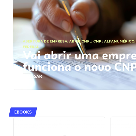
ABERTURA DE EMPRESA
,
ABRIR CNPJ
,
CNPJ ALFANUMÉRICO
FEDERAL
Vai abrir uma empr
funciona o novo CN
ACESSAR
EBOOKS