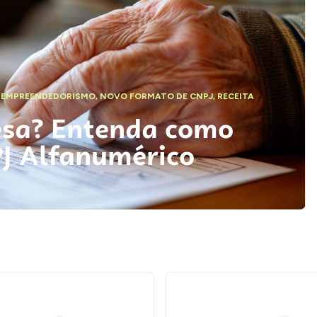
,
EMPREENDEDORISMO
,
NOVO FORMATO DE CNPJ
,
RECEITA
esa? Entenda como
PJ Alfanumérico