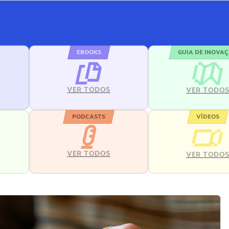
EBOOKS
GUIA DE INOVA
VER TODOS
VER TODO
PODCASTS
VÍDEOS
VER TODOS
VER TODO