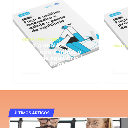
GESTÃO FINANCEIRA
Faça a análise
GESTÃO
financeira e atinja o
Faça
ponto de equilíbrio |
seu 
Prompts ChatGPT
Cha
ACESSAR
ACESS
ÚLTIMOS ARTIGOS