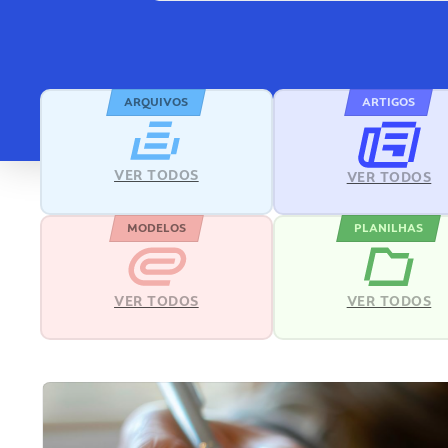
ARQUIVOS
ARTIGOS
VER TODOS
VER TODOS
MODELOS
PLANILHAS
VER TODOS
VER TODOS