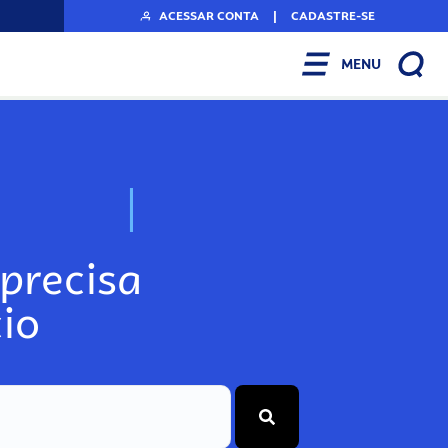
ACESSAR CONTA
|
CADASTRE-SE
MENU
N
o
s
s
o
s
A
r
precisa
io