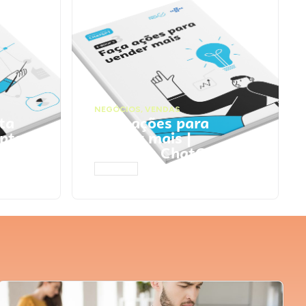
NEGÓCIOS
,
VENDAS
ta
Faça ações para
pts
vender mais |
Prompts ChatGPT
ACESSAR