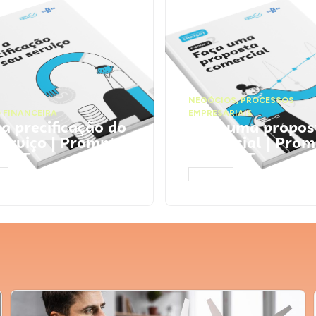
NEGÓCIOS
,
PROCESSOS
 FINANCEIRA
EMPRESARIAIS
 a precificação do
Faça uma propos
serviço | Prompts
comercial | Prom
tGPT
ChatGPT
AR
ACESSAR