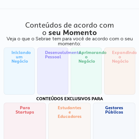
Conteúdos de acordo com
o
seu Momento
Veja o que o Sebrae tem para você de acordo com o seu
momento:
Iniciando
Desenvolvimento
Aprimorando
Expandindo
um
Pessoal
o
o
Negócio
Negócio
Negócio
CONTEÚDOS EXCLUSIVOS PARA
Para
Estudantes
Gestores
Startups
e
Públicos
Educadores