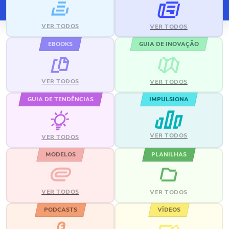
VER TODOS
VER TODOS
EBOOKS
GUIA DE INOVAÇÃO
VER TODOS
VER TODOS
GUIA DE TENDÊNCIAS
IMPULSIONA
VER TODOS
VER TODOS
MODELOS
PLANILHAS
VER TODOS
VER TODOS
PODCASTS
VÍDEOS