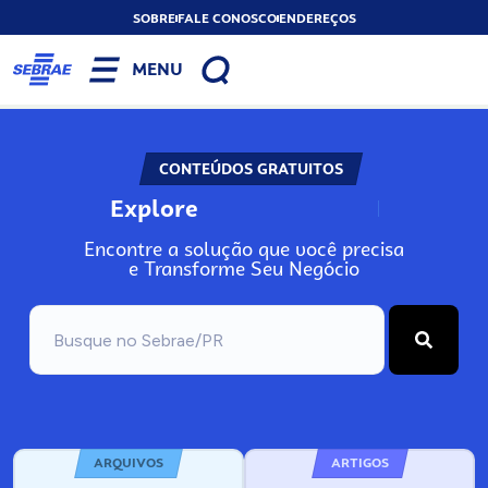
SOBRE
FALE CONOSCO
ENDEREÇOS
MENU
CONTEÚDOS GRATUITOS
Explore
N
o
s
s
o
s
A
Encontre a solução que você precisa
e Transforme Seu Negócio
ARQUIVOS
ARTIGOS