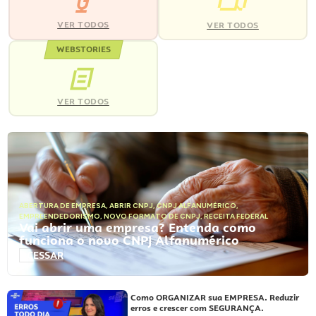
VER TODOS
VER TODOS
WEBSTORIES
VER TODOS
ABERTURA DE EMPRESA
,
ABRIR CNPJ
,
CNPJ ALFANUMÉRICO
,
EMPREENDEDORISMO
,
NOVO FORMATO DE CNPJ
,
RECEITA FEDERAL
Vai abrir uma empresa? Entenda como
funciona o novo CNPJ Alfanumérico
ACESSAR
Como ORGANIZAR sua EMPRESA. Reduzir
erros e crescer com SEGURANÇA.