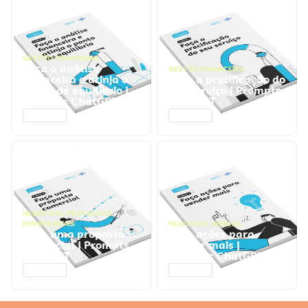
GESTÃO FINANCEIRA
Faça a análise
GESTÃO FINANCEIRA
financeira e atinja o
Faça a precificação do
ponto de equilíbrio |
seu serviço | Prompts
Prompts ChatGPT
ChatGPT
ACESSAR
ACESSAR
NEGÓCIOS
,
PROCESSOS
EMPRESARIAIS
NEGÓCIOS
,
VENDAS
Faça uma proposta
Faça ações para
comercial | Prompts
vender mais |
ChatGPT
Prompts ChatGPT
ACESSAR
ACESSAR