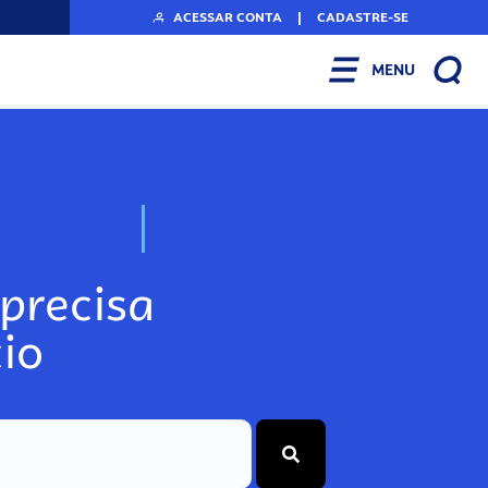
ACESSAR CONTA
|
CADASTRE-SE
MENU
N
o
s
s
o
s
A
r
precisa
io