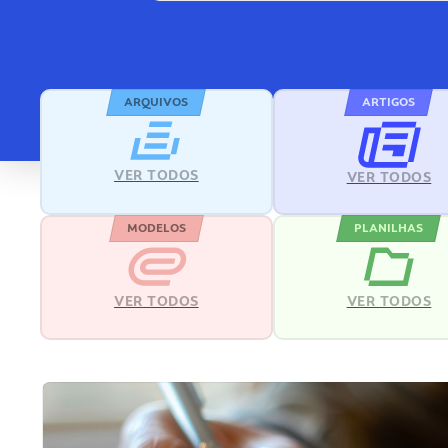
ARQUIVOS
ARTIGOS
VER TODOS
VER TODOS
MODELOS
PLANILHAS
VER TODOS
VER TODOS