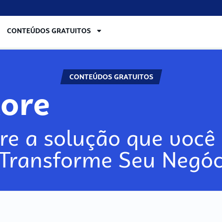
CONTEÚDOS GRATUITOS
CONTEÚDOS GRATUITOS
lore
re a solução que você 
 Transforme Seu Negóc