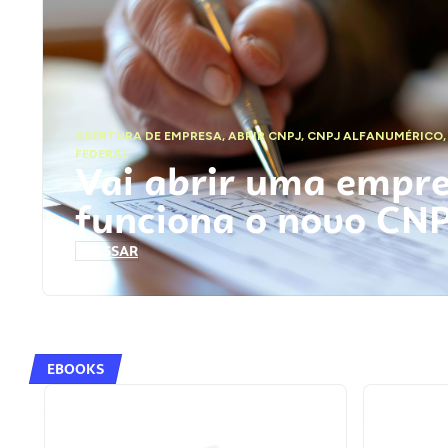
ABERTURA DE EMPRESA
,
ABRIR CNPJ
,
CNPJ ALFANUMÉRICO
FEDERAL
Vai abrir uma empr
funciona o novo CN
ACESSAR
EBOOKS