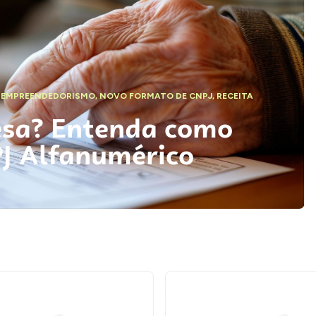
,
EMPREENDEDORISMO
,
NOVO FORMATO DE CNPJ
,
RECEITA
esa? Entenda como
PJ Alfanumérico