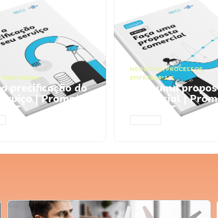
NEGÓCIOS
,
PROCESSOS
 FINANCEIRA
EMPRESARIAIS
 a precificação do
Faça uma propos
serviço | Prompts
comercial | Prom
tGPT
ChatGPT
AR
ACESSAR