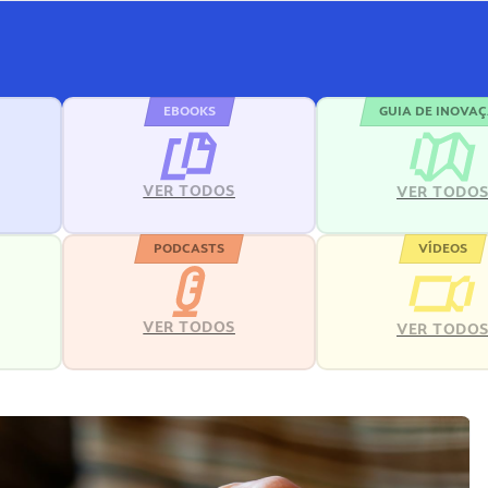
EBOOKS
GUIA DE INOVA
VER TODOS
VER TODO
PODCASTS
VÍDEOS
VER TODOS
VER TODO