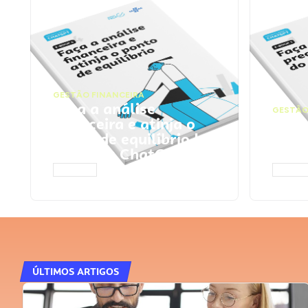
GESTÃO FINANCEIRA
Faça a análise
GESTÃO
financeira e atinja o
Faça
ponto de equilíbrio |
seu 
Prompts ChatGPT
Cha
ACESSAR
ACESS
ÚLTIMOS ARTIGOS