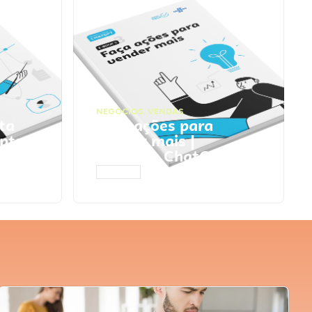
NEGÓCIOS
,
VENDAS
ta
Faça ações para
pts
vender mais |
Prompts ChatGPT
ACESSAR