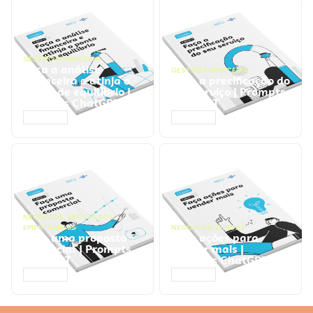
GESTÃO FINANCEIRA
Faça a análise
GESTÃO FINANCEIRA
financeira e atinja o
Faça a precificação do
ponto de equilíbrio |
seu serviço | Prompts
Prompts ChatGPT
ChatGPT
ACESSAR
ACESSAR
NEGÓCIOS
,
PROCESSOS
EMPRESARIAIS
NEGÓCIOS
,
VENDAS
Faça uma proposta
Faça ações para
comercial | Prompts
vender mais |
ChatGPT
Prompts ChatGPT
ACESSAR
ACESSAR