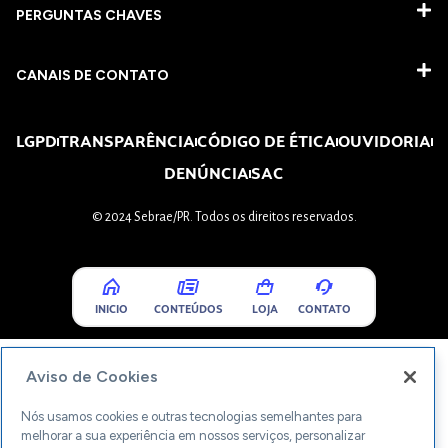
PERGUNTAS CHAVES​
CANAIS DE CONTATO
LGPD
TRANSPARÊNCIA
CÓDIGO DE ÉTICA
OUVIDORIA
DENÚNCIA
SAC
© 2024 Sebrae/PR. Todos os direitos reservados.
INICIO
CONTEÚDOS
LOJA
CONTATO
Aviso de Cookies
Nós usamos cookies e outras tecnologias semelhantes para
melhorar a sua experiência em nossos serviços, personalizar