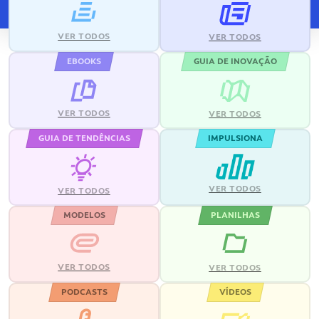
VER TODOS
VER TODOS
EBOOKS
GUIA DE INOVAÇÃO
VER TODOS
VER TODOS
GUIA DE TENDÊNCIAS
IMPULSIONA
VER TODOS
VER TODOS
MODELOS
PLANILHAS
VER TODOS
VER TODOS
PODCASTS
VÍDEOS