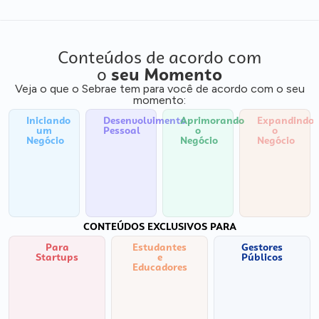
Conteúdos de acordo com
o
seu Momento
Veja o que o Sebrae tem para você de acordo com o seu
momento:
Iniciando
Desenvolvimento
Aprimorando
Expandindo
um
Pessoal
o
o
Negócio
Negócio
Negócio
CONTEÚDOS EXCLUSIVOS PARA
Para
Estudantes
Gestores
Startups
e
Públicos
Educadores