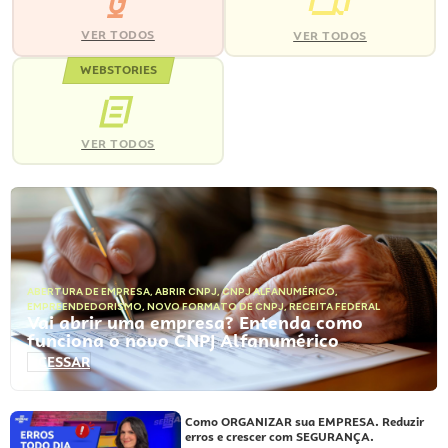
VER TODOS
VER TODOS
WEBSTORIES
VER TODOS
ABERTURA DE EMPRESA
,
ABRIR CNPJ
,
CNPJ ALFANUMÉRICO
,
EMPREENDEDORISMO
,
NOVO FORMATO DE CNPJ
,
RECEITA FEDERAL
Vai abrir uma empresa? Entenda como
funciona o novo CNPJ Alfanumérico
ACESSAR
Como ORGANIZAR sua EMPRESA. Reduzir
erros e crescer com SEGURANÇA.