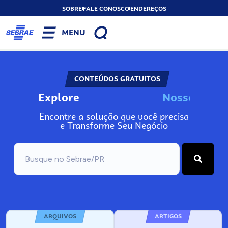
SOBRE
FALE CONOSCO
ENDEREÇOS
MENU
CONTEÚDOS GRATUITOS
Explore
N
o
s
s
o
s
A
Encontre a solução que você precisa
e Transforme Seu Negócio
ARQUIVOS
ARTIGOS