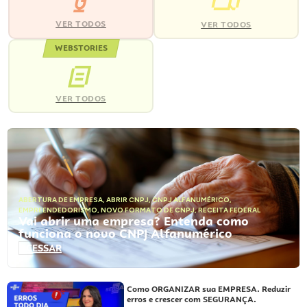
VER TODOS
VER TODOS
WEBSTORIES
VER TODOS
ABERTURA DE EMPRESA
,
ABRIR CNPJ
,
CNPJ ALFANUMÉRICO
,
EMPREENDEDORISMO
,
NOVO FORMATO DE CNPJ
,
RECEITA FEDERAL
Vai abrir uma empresa? Entenda como
funciona o novo CNPJ Alfanumérico
ACESSAR
Como ORGANIZAR sua EMPRESA. Reduzir
erros e crescer com SEGURANÇA.