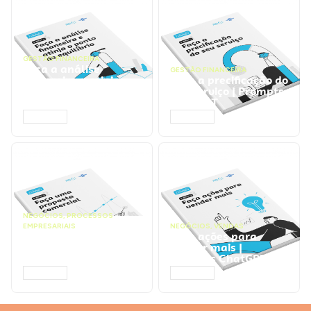
GESTÃO FINANCEIRA
Faça a análise
GESTÃO FINANCEIRA
financeira e atinja o
Faça a precificação do
ponto de equilíbrio |
seu serviço | Prompts
Prompts ChatGPT
ChatGPT
ACESSAR
ACESSAR
NEGÓCIOS
,
PROCESSOS
EMPRESARIAIS
NEGÓCIOS
,
VENDAS
Faça uma proposta
Faça ações para
comercial | Prompts
vender mais |
ChatGPT
Prompts ChatGPT
ACESSAR
ACESSAR