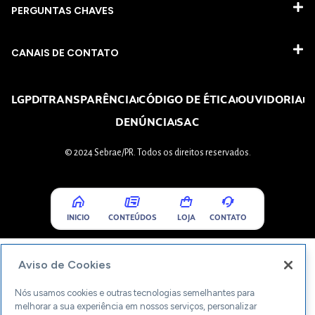
PERGUNTAS CHAVES​
CANAIS DE CONTATO
LGPD
TRANSPARÊNCIA
CÓDIGO DE ÉTICA
OUVIDORIA
DENÚNCIA
SAC
© 2024 Sebrae/PR. Todos os direitos reservados.
INICIO
CONTEÚDOS
LOJA
CONTATO
Aviso de Cookies
Nós usamos cookies e outras tecnologias semelhantes para
melhorar a sua experiência em nossos serviços, personalizar