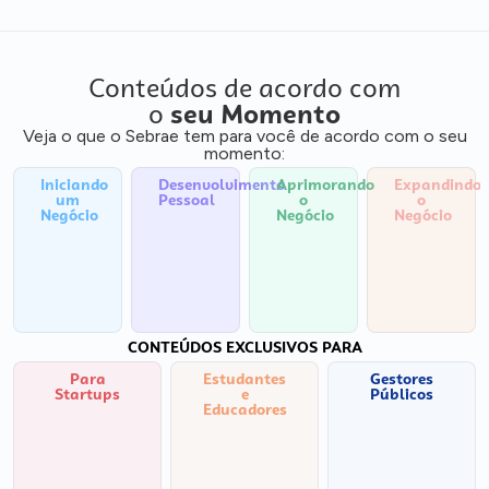
Conteúdos de acordo com
o
seu Momento
Veja o que o Sebrae tem para você de acordo com o seu
momento:
Iniciando
Desenvolvimento
Aprimorando
Expandindo
um
Pessoal
o
o
Negócio
Negócio
Negócio
CONTEÚDOS EXCLUSIVOS PARA
Para
Estudantes
Gestores
Startups
e
Públicos
Educadores