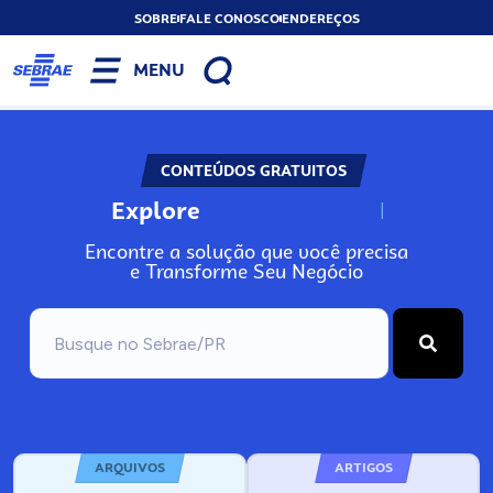
SOBRE
FALE CONOSCO
ENDEREÇOS
MENU
CONTEÚDOS GRATUITOS
Explore
N
o
s
s
o
s
A
Encontre a solução que você precisa
e Transforme Seu Negócio
ARQUIVOS
ARTIGOS