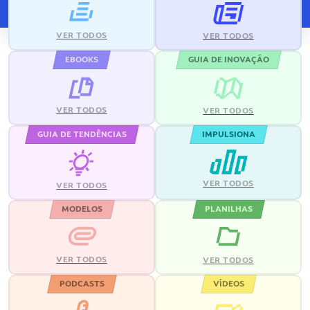
VER TODOS
VER TODOS
EBOOKS
GUIA DE INOVAÇÃO
VER TODOS
VER TODOS
GUIA DE TENDÊNCIAS
IMPULSIONA
VER TODOS
VER TODOS
MODELOS
PLANILHAS
VER TODOS
VER TODOS
PODCASTS
VÍDEOS