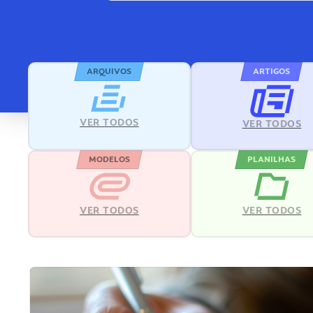
ARQUIVOS
ARTIGOS
VER TODOS
VER TODOS
MODELOS
PLANILHAS
VER TODOS
VER TODOS