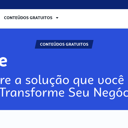
CONTEÚDOS GRATUITOS
CONTEÚDOS GRATUITOS
lore
re a solução que você 
 Transforme Seu Negóc