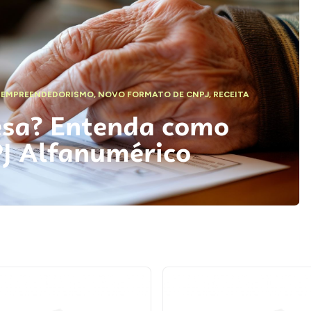
,
EMPREENDEDORISMO
,
NOVO FORMATO DE CNPJ
,
RECEITA
esa? Entenda como
PJ Alfanumérico