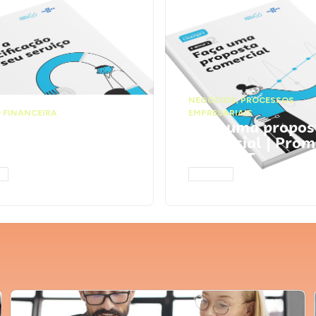
NEGÓCIOS
,
PROCESSOS
 FINANCEIRA
EMPRESARIAIS
 a precificação do
Faça uma propos
serviço | Prompts
comercial | Prom
tGPT
ChatGPT
AR
ACESSAR