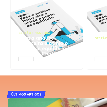
GESTÃO FINANCEIRA
Faça a análise
GESTÃO
financeira e atinja o
Faça
ponto de equilíbrio |
seu 
Prompts ChatGPT
Cha
ACESSAR
ACESS
ÚLTIMOS ARTIGOS