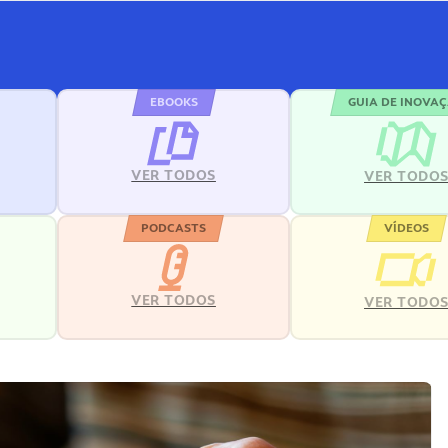
EBOOKS
GUIA DE INOVA
VER TODOS
VER TODO
PODCASTS
VÍDEOS
VER TODOS
VER TODO