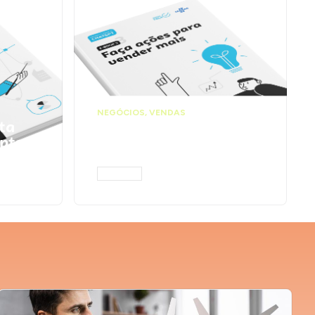
NEGÓCIOS
,
VENDAS
ta
Faça ações para
pts
vender mais |
Prompts ChatGPT
ACESSAR