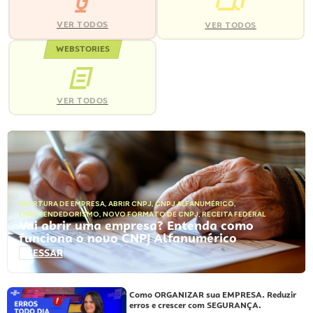
VER TODOS
VER TODOS
WEBSTORIES
VER TODOS
ABERTURA DE EMPRESA
,
ABRIR CNPJ
,
CNPJ ALFANUMÉRICO
,
EMPREENDEDORISMO
,
NOVO FORMATO DE CNPJ
,
RECEITA FEDERAL
Vai abrir uma empresa? Entenda como
funciona o novo CNPJ Alfanumérico
ACESSAR
Como ORGANIZAR sua EMPRESA. Reduzir
erros e crescer com SEGURANÇA.