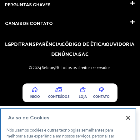
PERGUNTAS CHAVES​
CANAIS DE CONTATO
LGPD
TRANSPARÊNCIA
CÓDIGO DE ÉTICA
OUVIDORIA
DENÚNCIA
SAC
© 2024 Sebrae/PR. Todos os direitos reservados.
INICIO
CONTEÚDOS
LOJA
CONTATO
Aviso de Cookies
Nós usamos cookies e outras tecnologias semelhantes para
melhorar a sua experiência em nossos serviços, personalizar