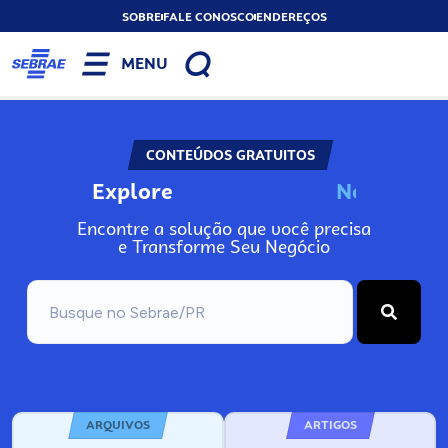
SOBRE
FALE CONOSCO
ENDEREÇOS
MENU
CONTEÚDOS GRATUITOS
Explore
N
o
s
s
o
s
P
o
Encontre a solução que você precisa
e Transforme Seu Negócio
ARQUIVOS
ARTIGOS