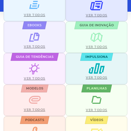
VER TODOS
VER TODOS
EBOOKS
GUIA DE INOVAÇÃO
VER TODOS
VER TODOS
GUIA DE TENDÊNCIAS
IMPULSIONA
VER TODOS
VER TODOS
MODELOS
PLANILHAS
VER TODOS
VER TODOS
PODCASTS
VÍDEOS