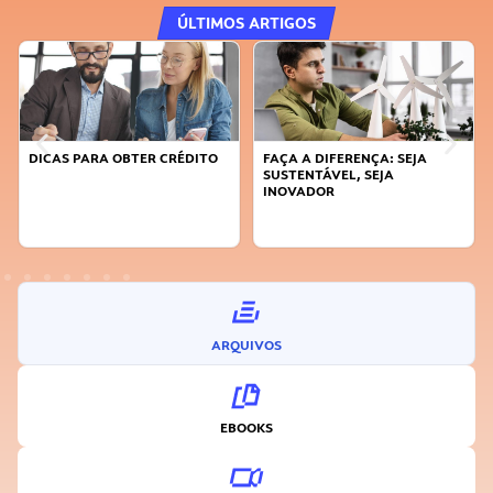
ÚLTIMOS ARTIGOS
O
FAÇA A DIFERENÇA: SEJA
APRENDA A GERENCIAR O SEU
SUSTENTÁVEL, SEJA
TEMPO
INOVADOR
ARQUIVOS
EBOOKS