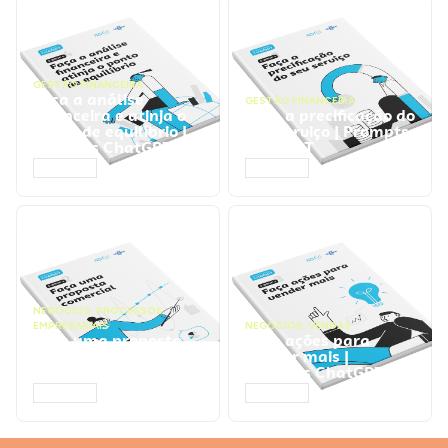
GESTÃO FINANCEIRA
Faça a análise
GESTÃO FINANCEIRA
financeira e atinja o
Faça a precificação do
ponto de equilíbrio |
seu serviço | Prompts
Prompts ChatGPT
ChatGPT
ACESSAR
ACESSAR
NEGÓCIOS
,
PROCESSOS
EMPRESARIAIS
NEGÓCIOS
,
VENDAS
Faça uma proposta
Faça ações para
comercial | Prompts
vender mais |
ChatGPT
Prompts ChatGPT
ACESSAR
ACESSAR