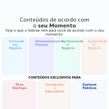
Conteúdos de acordo com
o
seu Momento
Veja o que o Sebrae tem para você de acordo com o seu
momento:
Iniciando
Desenvolvimento
Aprimorando
Expandindo
um
Pessoal
o
o
Negócio
Negócio
Negócio
CONTEÚDOS EXCLUSIVOS PARA
Para
Estudantes
Gestores
Startups
e
Públicos
Educadores