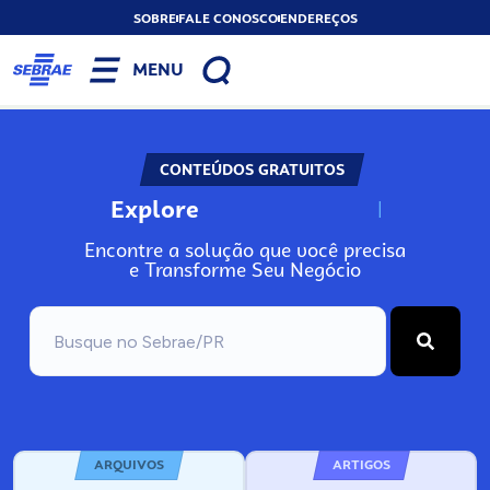
SOBRE
FALE CONOSCO
ENDEREÇOS
MENU
CONTEÚDOS GRATUITOS
Explore
N
o
s
s
o
s
A
Encontre a solução que você precisa
e Transforme Seu Negócio
ARQUIVOS
ARTIGOS