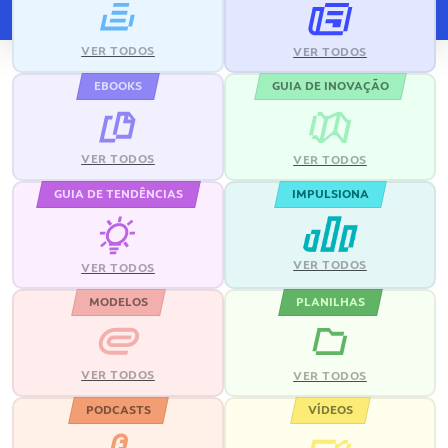
VER TODOS
VER TODOS
EBOOKS
GUIA DE INOVAÇÃO
VER TODOS
VER TODOS
GUIA DE TENDÊNCIAS
IMPULSIONA
VER TODOS
VER TODOS
MODELOS
PLANILHAS
VER TODOS
VER TODOS
PODCASTS
VÍDEOS