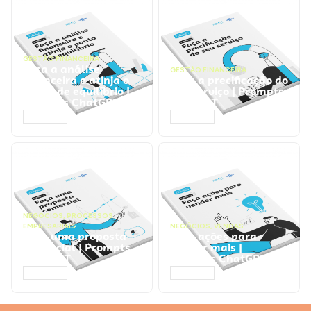
GESTÃO FINANCEIRA
Faça a análise
GESTÃO FINANCEIRA
financeira e atinja o
Faça a precificação do
ponto de equilíbrio |
seu serviço | Prompts
Prompts ChatGPT
ChatGPT
ACESSAR
ACESSAR
NEGÓCIOS
,
PROCESSOS
EMPRESARIAIS
NEGÓCIOS
,
VENDAS
Faça uma proposta
Faça ações para
comercial | Prompts
vender mais |
ChatGPT
Prompts ChatGPT
ACESSAR
ACESSAR