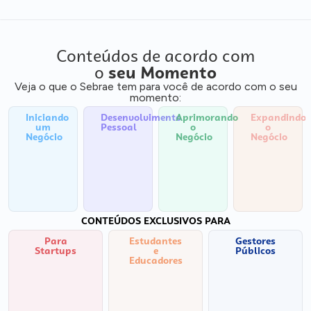
Conteúdos de acordo com
o
seu Momento
Veja o que o Sebrae tem para você de acordo com o seu
momento:
Iniciando
Desenvolvimento
Aprimorando
Expandindo
um
Pessoal
o
o
Negócio
Negócio
Negócio
CONTEÚDOS EXCLUSIVOS PARA
Para
Estudantes
Gestores
Startups
e
Públicos
Educadores