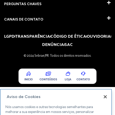
PERGUNTAS CHAVES​
CANAIS DE CONTATO
LGPD
TRANSPARÊNCIA
CÓDIGO DE ÉTICA
OUVIDORIA
DENÚNCIA
SAC
© 2024 Sebrae/PR. Todos os direitos reservados.
INICIO
CONTEÚDOS
LOJA
CONTATO
Aviso de Cookies
Nós usamos cookies e outras tecnologias semelhantes para
melhorar a sua experiência em nossos serviços, personalizar