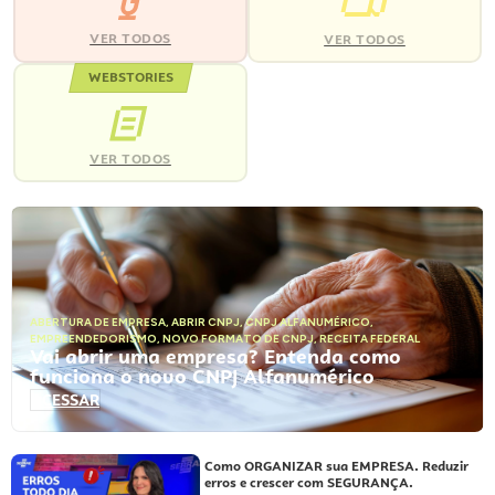
VER TODOS
VER TODOS
WEBSTORIES
VER TODOS
ABERTURA DE EMPRESA
,
ABRIR CNPJ
,
CNPJ ALFANUMÉRICO
,
EMPREENDEDORISMO
,
NOVO FORMATO DE CNPJ
,
RECEITA FEDERAL
Vai abrir uma empresa? Entenda como
funciona o novo CNPJ Alfanumérico
ACESSAR
Como ORGANIZAR sua EMPRESA. Reduzir
erros e crescer com SEGURANÇA.