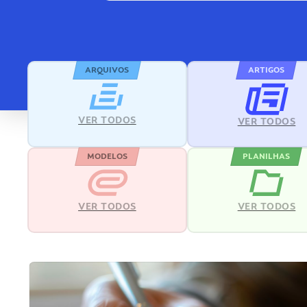
ARQUIVOS
ARTIGOS
VER TODOS
VER TODOS
MODELOS
PLANILHAS
VER TODOS
VER TODOS