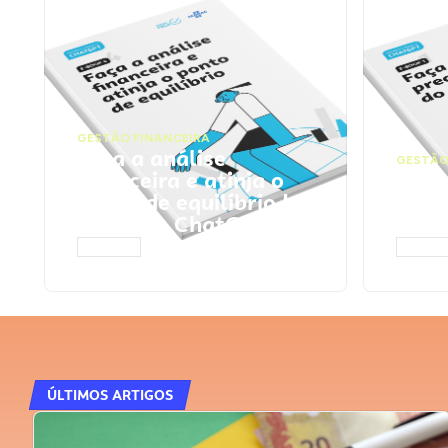
GESTÃO FINANCEIRA
Faça a análise
GESTÃO
financeira e atinja o
Faça
ponto de equilíbrio |
seu 
Prompts ChatGPT
Cha
ACESSAR
ACESS
ÚLTIMOS ARTIGOS