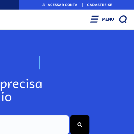
ACESSAR CONTA
|
CADASTRE-SE
MENU
N
o
s
s
o
s
A
r
precisa
io