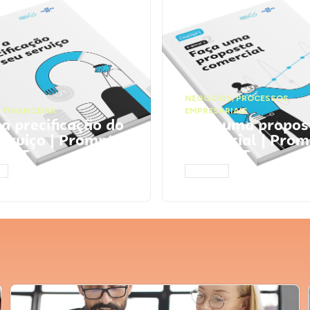
NEGÓCIOS
,
PROCESSOS
 FINANCEIRA
EMPRESARIAIS
 a precificação do
Faça uma propos
serviço | Prompts
comercial | Prom
tGPT
ChatGPT
AR
ACESSAR