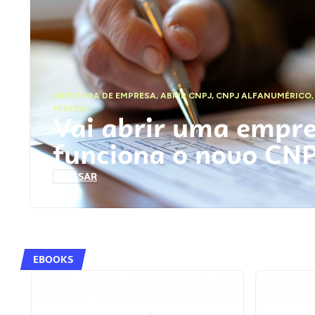
ABERTURA DE EMPRESA
,
ABRIR CNPJ
,
CNPJ ALFANUMÉRICO
FEDERAL
Vai abrir uma empr
funciona o novo CN
ACESSAR
EBOOKS