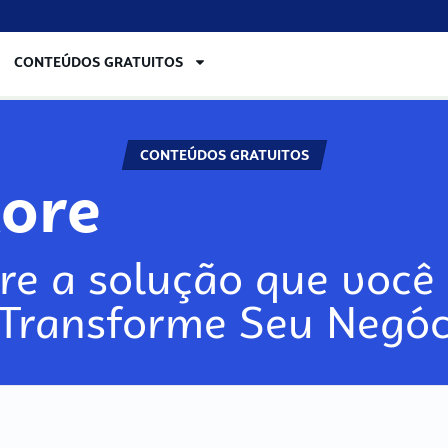
CONTEÚDOS GRATUITOS
CONTEÚDOS GRATUITOS
lore
re a solução que você 
 Transforme Seu Negóc