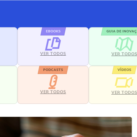
EBOOKS
GUIA DE INOVA
VER TODOS
VER TODO
PODCASTS
VÍDEOS
VER TODOS
VER TODO