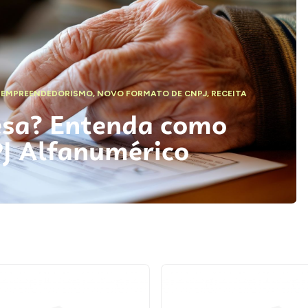
,
EMPREENDEDORISMO
,
NOVO FORMATO DE CNPJ
,
RECEITA
esa? Entenda como
PJ Alfanumérico