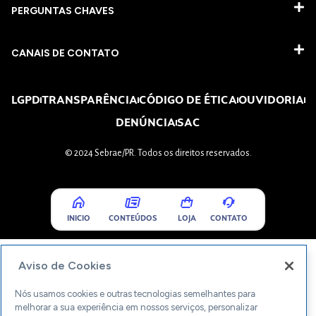
PERGUNTAS CHAVES​
CANAIS DE CONTATO
LGPD
TRANSPARÊNCIA
CÓDIGO DE ÉTICA
OUVIDORIA
DENÚNCIA
SAC
© 2024 Sebrae/PR. Todos os direitos reservados.
INICIO
CONTEÚDOS
LOJA
CONTATO
Aviso de Cookies
Nós usamos cookies e outras tecnologias semelhantes para
melhorar a sua experiência em nossos serviços, personalizar