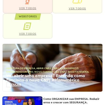
VER TODOS
VER TODOS
WEBSTORIES
VER TODOS
ABERTURA DE EMPRESA
,
ABRIR CNPJ
,
CNPJ ALFANUMÉRICO
,
EMPREENDEDORISMO
,
NOVO FORMATO DE CNPJ
,
RECEITA FEDERAL
Vai abrir uma empresa? Entenda como
funciona o novo CNPJ Alfanumérico
ACESSAR
Como ORGANIZAR sua EMPRESA. Reduzir
erros e crescer com SEGURANÇA.