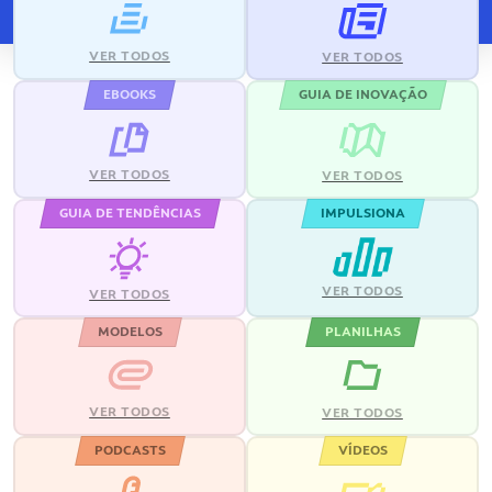
VER TODOS
VER TODOS
EBOOKS
GUIA DE INOVAÇÃO
VER TODOS
VER TODOS
GUIA DE TENDÊNCIAS
IMPULSIONA
VER TODOS
VER TODOS
MODELOS
PLANILHAS
VER TODOS
VER TODOS
PODCASTS
VÍDEOS