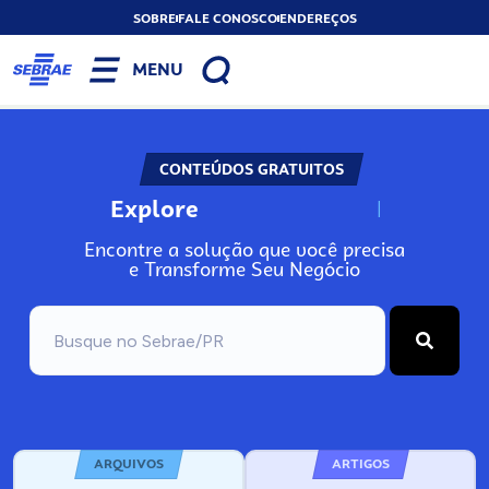
SOBRE
FALE CONOSCO
ENDEREÇOS
MENU
CONTEÚDOS GRATUITOS
Explore
N
o
s
s
o
s
A
Encontre a solução que você precisa
e Transforme Seu Negócio
ARQUIVOS
ARTIGOS