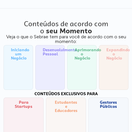
Conteúdos de acordo com
o
seu Momento
Veja o que o Sebrae tem para você de acordo com o seu
momento:
Iniciando
Desenvolvimento
Aprimorando
Expandindo
um
Pessoal
o
o
Negócio
Negócio
Negócio
CONTEÚDOS EXCLUSIVOS PARA
Para
Estudantes
Gestores
Startups
e
Públicos
Educadores