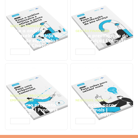
GESTÃO FINANCEIRA
Faça a análise
GESTÃO FINANCEIRA
financeira e atinja o
Faça a precificação do
ponto de equilíbrio |
seu serviço | Prompts
Prompts ChatGPT
ChatGPT
ACESSAR
ACESSAR
NEGÓCIOS
,
PROCESSOS
EMPRESARIAIS
NEGÓCIOS
,
VENDAS
Faça uma proposta
Faça ações para
comercial | Prompts
vender mais |
ChatGPT
Prompts ChatGPT
ACESSAR
ACESSAR