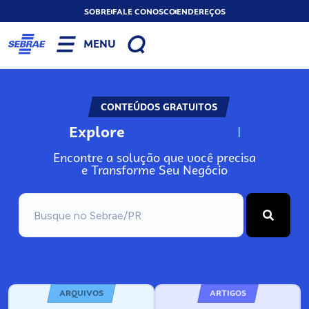
SOBRE
FALE CONOSCO
ENDEREÇOS
MENU
CONTEÚDOS GRATUITOS
Explore
N
o
s
s
o
s
A
Encontre a solução que você precisa
e Transforme Seu Negócio
ARQUIVOS
ARTIGOS