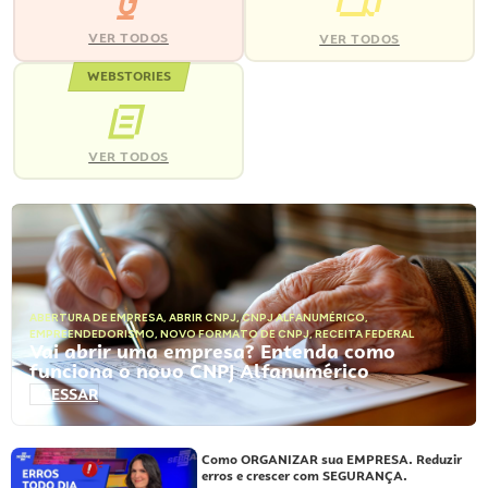
VER TODOS
VER TODOS
WEBSTORIES
VER TODOS
ABERTURA DE EMPRESA
,
ABRIR CNPJ
,
CNPJ ALFANUMÉRICO
,
EMPREENDEDORISMO
,
NOVO FORMATO DE CNPJ
,
RECEITA FEDERAL
Vai abrir uma empresa? Entenda como
funciona o novo CNPJ Alfanumérico
ACESSAR
Como ORGANIZAR sua EMPRESA. Reduzir
erros e crescer com SEGURANÇA.