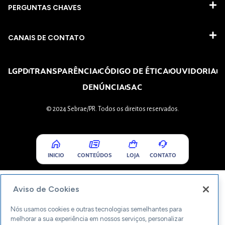
PERGUNTAS CHAVES​
CANAIS DE CONTATO
LGPD
TRANSPARÊNCIA
CÓDIGO DE ÉTICA
OUVIDORIA
DENÚNCIA
SAC
© 2024 Sebrae/PR. Todos os direitos reservados.
INICIO
CONTEÚDOS
LOJA
CONTATO
Aviso de Cookies
Nós usamos cookies e outras tecnologias semelhantes para
melhorar a sua experiência em nossos serviços, personalizar