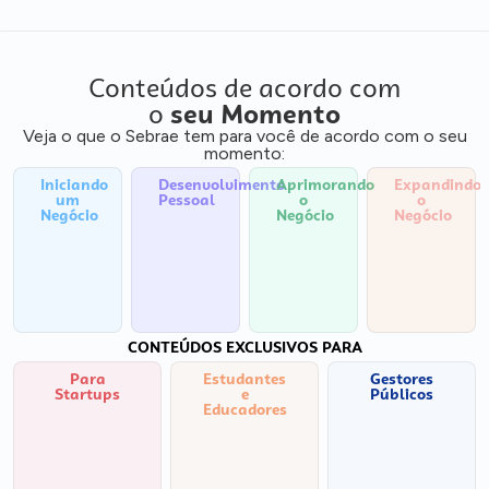
Conteúdos de acordo com
o
seu Momento
Veja o que o Sebrae tem para você de acordo com o seu
momento:
Iniciando
Desenvolvimento
Aprimorando
Expandindo
um
Pessoal
o
o
Negócio
Negócio
Negócio
CONTEÚDOS EXCLUSIVOS PARA
Para
Estudantes
Gestores
Startups
e
Públicos
Educadores