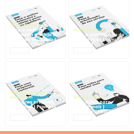
GESTÃO FINANCEIRA
Faça a análise
GESTÃO FINANCEIRA
financeira e atinja o
Faça a precificação do
ponto de equilíbrio |
seu serviço | Prompts
Prompts ChatGPT
ChatGPT
ACESSAR
ACESSAR
NEGÓCIOS
,
PROCESSOS
EMPRESARIAIS
NEGÓCIOS
,
VENDAS
Faça uma proposta
Faça ações para
comercial | Prompts
vender mais |
ChatGPT
Prompts ChatGPT
ACESSAR
ACESSAR