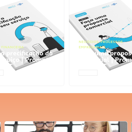
NEGÓCIOS
,
PROCESSOS
 FINANCEIRA
EMPRESARIAIS
 a precificação do
Faça uma propos
serviço | Prompts
comercial | Prom
tGPT
ChatGPT
AR
ACESSAR