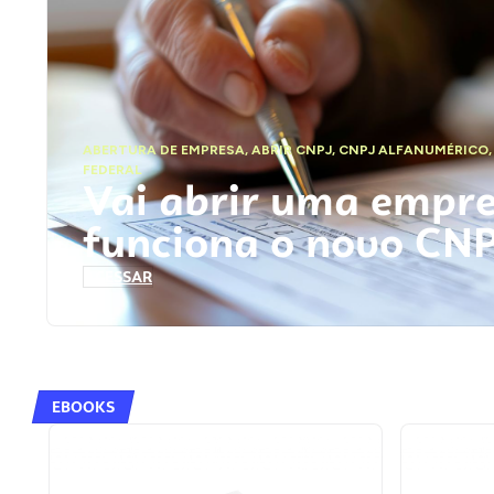
ABERTURA DE EMPRESA
,
ABRIR CNPJ
,
CNPJ ALFANUMÉRICO
FEDERAL
Vai abrir uma empr
funciona o novo CN
ACESSAR
EBOOKS