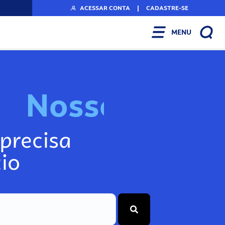
ACESSAR CONTA
|
CADASTRE-SE
MENU
N
o
s
s
o
s
I
n
f
o
g
precisa
io