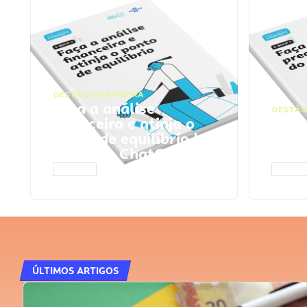
GESTÃO FINANCEIRA
Faça a análise
GESTÃO
financeira e atinja o
Faça
ponto de equilíbrio |
seu 
Prompts ChatGPT
Cha
ACESSAR
ACESS
ÚLTIMOS ARTIGOS