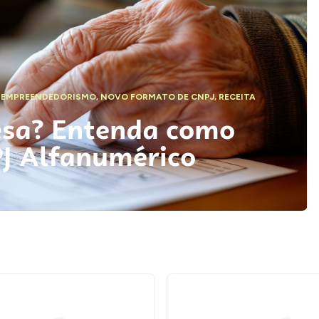
,
EMPREENDEDORISMO
,
NOVO FORMATO DE CNPJ
,
RECEITA
esa? Entenda como
PJ Alfanumérico