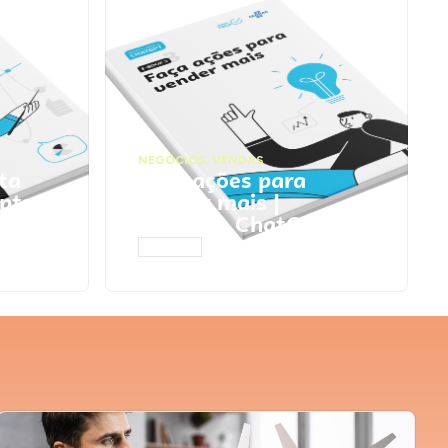
NEGÓCIOS
,
VENDAS
ta
Faça ações para
pts
vender mais |
Prompts ChatGPT
ACESSAR