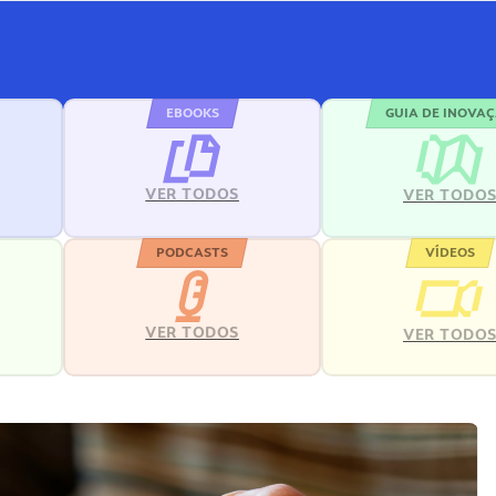
EBOOKS
GUIA DE INOVA
VER TODOS
VER TODO
PODCASTS
VÍDEOS
VER TODOS
VER TODO