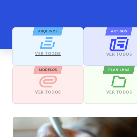
ARQUIVOS
ARTIGOS
VER TODOS
VER TODOS
MODELOS
PLANILHAS
VER TODOS
VER TODOS