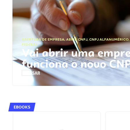
ABERTURA DE EMPRESA
,
ABRIR CNPJ
,
CNPJ ALFANUMÉRICO
FEDERAL
Vai abrir uma empr
funciona o novo CN
ACESSAR
EBOOKS