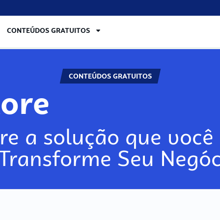
CONTEÚDOS GRATUITOS
CONTEÚDOS GRATUITOS
lore
re a solução que você 
 Transforme Seu Negóc