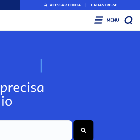
ACESSAR CONTA
|
CADASTRE-SE
MENU
N
o
s
s
o
s
A
r
precisa
io