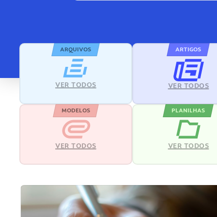
ARQUIVOS
ARTIGOS
VER TODOS
VER TODOS
MODELOS
PLANILHAS
VER TODOS
VER TODOS