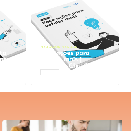
NEGÓCIOS
,
VENDAS
ta
Faça ações para
pts
vender mais |
Prompts ChatGPT
ACESSAR