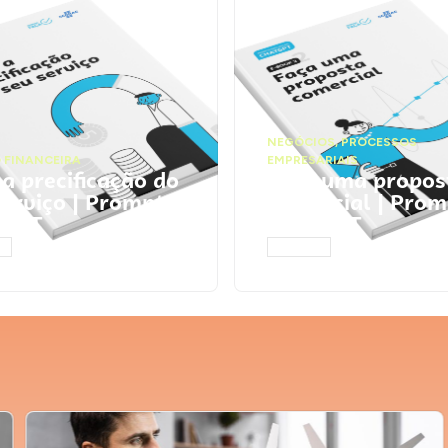
NEGÓCIOS
,
PROCESSOS
 FINANCEIRA
EMPRESARIAIS
 a precificação do
Faça uma propos
serviço | Prompts
comercial | Prom
tGPT
ChatGPT
AR
ACESSAR