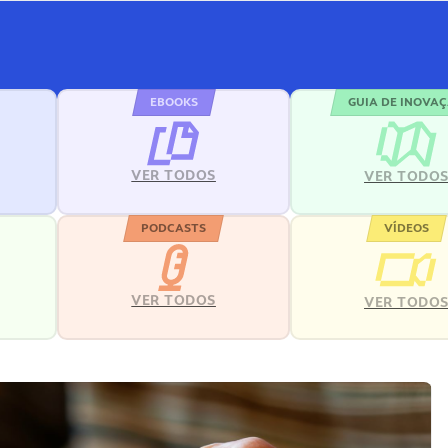
EBOOKS
GUIA DE INOVA
VER TODOS
VER TODO
PODCASTS
VÍDEOS
VER TODOS
VER TODO