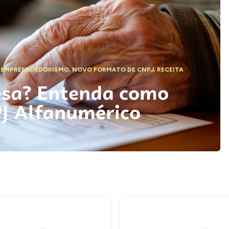
,
EMPREENDEDORISMO
,
NOVO FORMATO DE CNPJ
,
RECEITA
esa? Entenda como
PJ Alfanumérico