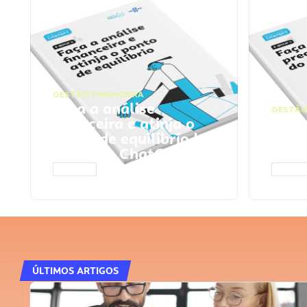
GESTÃO FINANCEIRA
Faça a análise
GESTÃO
financeira e atinja o
Faça
ponto de equilíbrio |
seu 
Prompts ChatGPT
Cha
ACESSAR
ACESS
ÚLTIMOS ARTIGOS