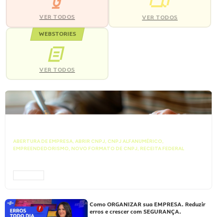
VER TODOS
VER TODOS
WEBSTORIES
VER TODOS
ABERTURA DE EMPRESA
,
ABRIR CNPJ
,
CNPJ ALFANUMÉRICO
,
EMPREENDEDORISMO
,
NOVO FORMATO DE CNPJ
,
RECEITA FEDERAL
Vai abrir uma empresa? Entenda como
funciona o novo CNPJ Alfanumérico
ACESSAR
Como ORGANIZAR sua EMPRESA. Reduzir
erros e crescer com SEGURANÇA.