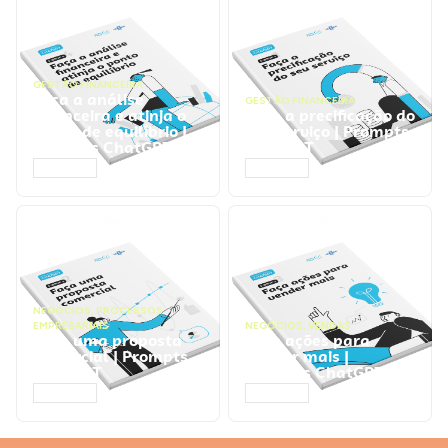
GESTÃO FINANCEIRA
Faça a análise
GESTÃO FINANCEIRA
financeira e atinja o
Faça a precificação do
ponto de equilíbrio |
seu serviço | Prompts
Prompts ChatGPT
ChatGPT
ACESSAR
ACESSAR
NEGÓCIOS
,
PROCESSOS
EMPRESARIAIS
NEGÓCIOS
,
VENDAS
Faça uma proposta
Faça ações para
comercial | Prompts
vender mais |
ChatGPT
Prompts ChatGPT
ACESSAR
ACESSAR