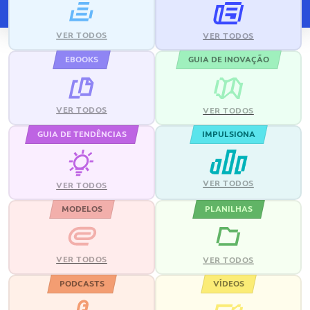
VER TODOS
VER TODOS
EBOOKS
GUIA DE INOVAÇÃO
VER TODOS
VER TODOS
GUIA DE TENDÊNCIAS
IMPULSIONA
VER TODOS
VER TODOS
MODELOS
PLANILHAS
VER TODOS
VER TODOS
PODCASTS
VÍDEOS