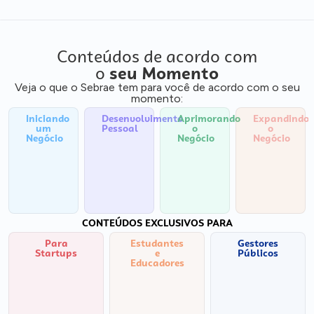
Conteúdos de acordo com
o
seu Momento
Veja o que o Sebrae tem para você de acordo com o seu
momento:
Iniciando
Desenvolvimento
Aprimorando
Expandindo
um
Pessoal
o
o
Negócio
Negócio
Negócio
CONTEÚDOS EXCLUSIVOS PARA
Para
Estudantes
Gestores
Startups
e
Públicos
Educadores