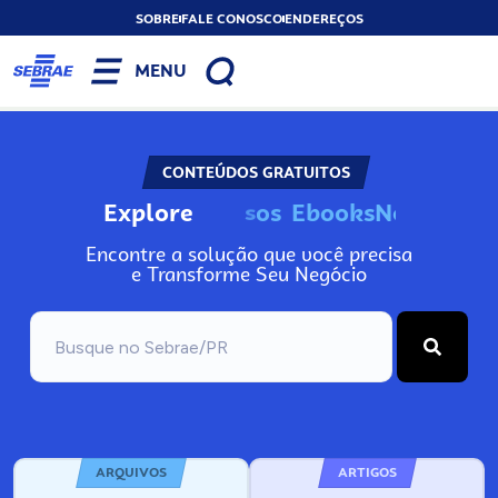
SOBRE
FALE CONOSCO
ENDEREÇOS
MENU
CONTEÚDOS GRATUITOS
Explore
N
o
s
s
o
s
A
r
Encontre a solução que você precisa
e Transforme Seu Negócio
ARQUIVOS
ARTIGOS