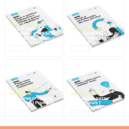
GESTÃO FINANCEIRA
Faça a análise
GESTÃO FINANCEIRA
financeira e atinja o
Faça a precificação do
ponto de equilíbrio |
seu serviço | Prompts
Prompts ChatGPT
ChatGPT
ACESSAR
ACESSAR
NEGÓCIOS
,
PROCESSOS
EMPRESARIAIS
NEGÓCIOS
,
VENDAS
Faça uma proposta
Faça ações para
comercial | Prompts
vender mais |
ChatGPT
Prompts ChatGPT
ACESSAR
ACESSAR