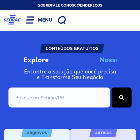
SOBRE
FALE CONOSCO
ENDEREÇOS
MENU
CONTEÚDOS GRATUITOS
Explore
o
s
s
o
s
I
n
N
N
Encontre a solução que você precisa
e Transforme Seu Negócio
ARQUIVOS
ARTIGOS