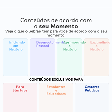
Conteúdos de acordo com
o
seu Momento
Veja o que o Sebrae tem para você de acordo com o seu
momento:
Iniciando
Desenvolvimento
Aprimorando
Expandindo
um
Pessoal
o
o
Negócio
Negócio
Negócio
CONTEÚDOS EXCLUSIVOS PARA
Para
Estudantes
Gestores
Startups
e
Públicos
Educadores