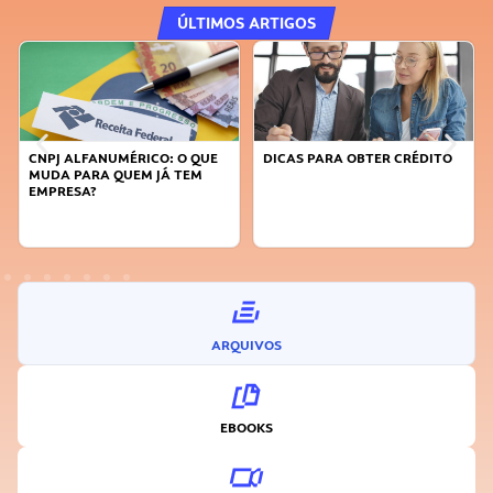
ÚLTIMOS ARTIGOS
MÉRICO: O QUE
DICAS PARA OBTER CRÉDITO
FAÇA A DIFERENÇ
UEM JÁ TEM
SUSTENTÁVEL, SE
INOVADOR
ARQUIVOS
EBOOKS