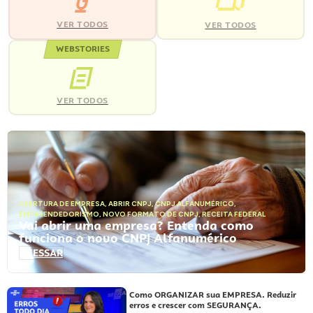
VER TODOS
VER TODOS
WEBSTORIES
VER TODOS
ABERTURA DE EMPRESA
,
ABRIR CNPJ
,
CNPJ ALFANUMÉRICO
,
EMPREENDEDORISMO
,
NOVO FORMATO DE CNPJ
,
RECEITA FEDERAL
Vai abrir uma empresa? Entenda como
funciona o novo CNPJ Alfanumérico
ACESSAR
Como ORGANIZAR sua EMPRESA. Reduzir
erros e crescer com SEGURANÇA.