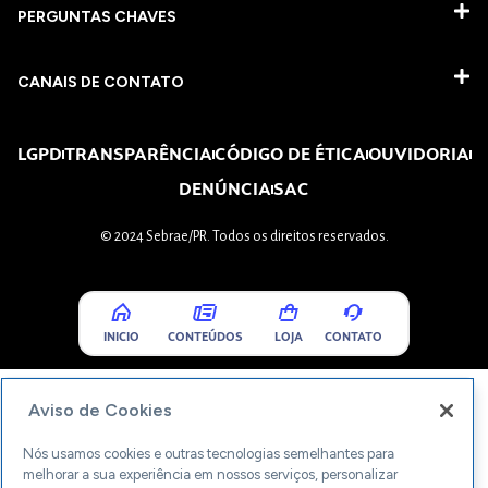
PERGUNTAS CHAVES​
CANAIS DE CONTATO
LGPD
TRANSPARÊNCIA
CÓDIGO DE ÉTICA
OUVIDORIA
DENÚNCIA
SAC
© 2024 Sebrae/PR. Todos os direitos reservados.
INICIO
CONTEÚDOS
LOJA
CONTATO
Aviso de Cookies
Nós usamos cookies e outras tecnologias semelhantes para
melhorar a sua experiência em nossos serviços, personalizar