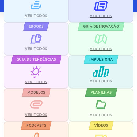
VER TODOS
VER TODOS
EBOOKS
GUIA DE INOVAÇÃO
VER TODOS
VER TODOS
GUIA DE TENDÊNCIAS
IMPULSIONA
VER TODOS
VER TODOS
MODELOS
PLANILHAS
VER TODOS
VER TODOS
PODCASTS
VÍDEOS