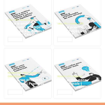
GESTÃO FINANCEIRA
Faça a análise
GESTÃO FINANCEIRA
financeira e atinja o
Faça a precificação do
ponto de equilíbrio |
seu serviço | Prompts
Prompts ChatGPT
ChatGPT
ACESSAR
ACESSAR
NEGÓCIOS
,
PROCESSOS
EMPRESARIAIS
NEGÓCIOS
,
VENDAS
Faça uma proposta
Faça ações para
comercial | Prompts
vender mais |
ChatGPT
Prompts ChatGPT
ACESSAR
ACESSAR