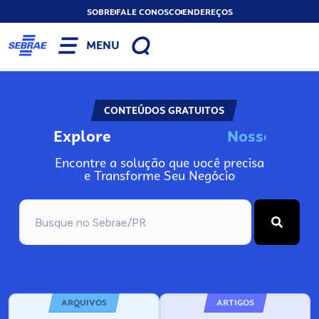
SOBRE
FALE CONOSCO
ENDEREÇOS
MENU
CONTEÚDOS GRATUITOS
Explore
N
o
s
s
o
s
I
n
f
o
Encontre a solução que você precisa
e Transforme Seu Negócio
ARQUIVOS
ARTIGOS