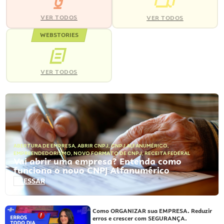
VER TODOS
VER TODOS
WEBSTORIES
VER TODOS
ABERTURA DE EMPRESA
,
ABRIR CNPJ
,
CNPJ ALFANUMÉRICO
,
EMPREENDEDORISMO
,
NOVO FORMATO DE CNPJ
,
RECEITA FEDERAL
Vai abrir uma empresa? Entenda como
funciona o novo CNPJ Alfanumérico
ACESSAR
Como ORGANIZAR sua EMPRESA. Reduzir
erros e crescer com SEGURANÇA.