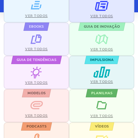
VER TODOS
VER TODOS
EBOOKS
GUIA DE INOVAÇÃO
VER TODOS
VER TODOS
GUIA DE TENDÊNCIAS
IMPULSIONA
VER TODOS
VER TODOS
MODELOS
PLANILHAS
VER TODOS
VER TODOS
PODCASTS
VÍDEOS