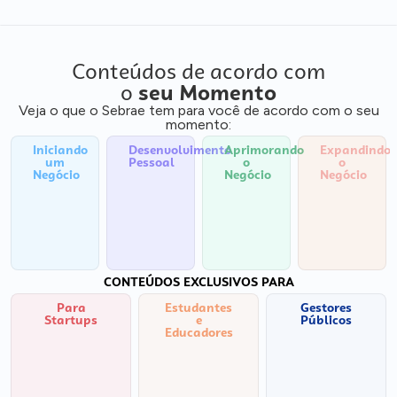
Conteúdos de acordo com
o
seu Momento
Veja o que o Sebrae tem para você de acordo com o seu
momento:
Iniciando
Desenvolvimento
Aprimorando
Expandindo
um
Pessoal
o
o
Negócio
Negócio
Negócio
CONTEÚDOS EXCLUSIVOS PARA
Para
Estudantes
Gestores
Startups
e
Públicos
Educadores