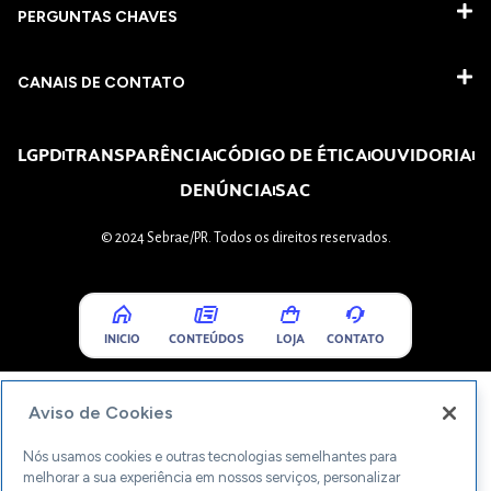
PERGUNTAS CHAVES​
CANAIS DE CONTATO
LGPD
TRANSPARÊNCIA
CÓDIGO DE ÉTICA
OUVIDORIA
DENÚNCIA
SAC
© 2024 Sebrae/PR. Todos os direitos reservados.
INICIO
CONTEÚDOS
LOJA
CONTATO
Aviso de Cookies
Nós usamos cookies e outras tecnologias semelhantes para
melhorar a sua experiência em nossos serviços, personalizar