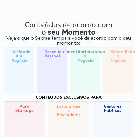
Conteúdos de acordo com
o
seu Momento
Veja o que o Sebrae tem para você de acordo com o seu
momento:
Iniciando
Desenvolvimento
Aprimorando
Expandindo
um
Pessoal
o
o
Negócio
Negócio
Negócio
CONTEÚDOS EXCLUSIVOS PARA
Para
Estudantes
Gestores
Startups
e
Públicos
Educadores