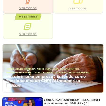
VER TODOS
VER TODOS
WEBSTORIES
VER TODOS
ABERTURA DE EMPRESA
,
ABRIR CNPJ
,
CNPJ ALFANUMÉRICO
,
EMPREENDEDORISMO
,
NOVO FORMATO DE CNPJ
,
RECEITA FEDERAL
Vai abrir uma empresa? Entenda como
funciona o novo CNPJ Alfanumérico
ACESSAR
Como ORGANIZAR sua EMPRESA. Reduzir
erros e crescer com SEGURANÇA.