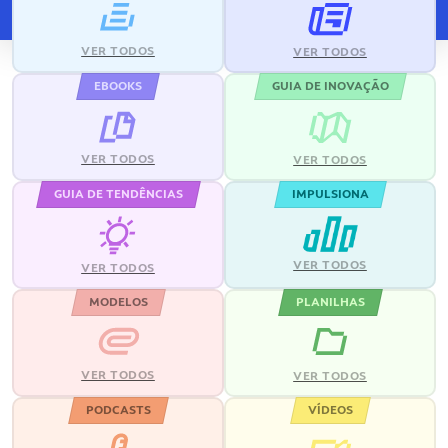
VER TODOS
VER TODOS
EBOOKS
GUIA DE INOVAÇÃO
VER TODOS
VER TODOS
GUIA DE TENDÊNCIAS
IMPULSIONA
VER TODOS
VER TODOS
MODELOS
PLANILHAS
VER TODOS
VER TODOS
PODCASTS
VÍDEOS