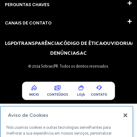
PERGUNTAS CHAVES​
CANAIS DE CONTATO
LGPD
TRANSPARÊNCIA
CÓDIGO DE ÉTICA
OUVIDORIA
DENÚNCIA
SAC
© 2024 Sebrae/PR. Todos os direitos reservados.
INICIO
CONTEÚDOS
LOJA
CONTATO
Aviso de Cookies
Nós usamos cookies e outras tecnologias semelhantes para
melhorar a sua experiência em nossos serviços, personalizar