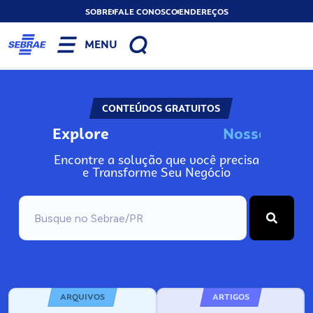
SOBRE
FALE CONOSCO
ENDEREÇOS
MENU
CONTEÚDOS GRATUITOS
Explore
N
o
s
s
o
s
I
n
f
o
Encontre a solução que você precisa
e Transforme Seu Negócio
ARQUIVOS
ARTIGOS