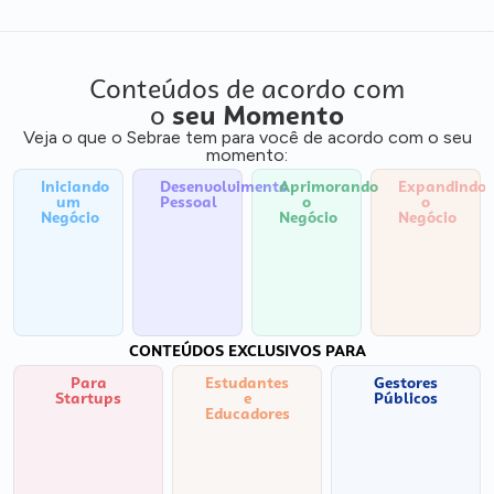
Conteúdos de acordo com
o
seu Momento
Veja o que o Sebrae tem para você de acordo com o seu
momento:
Iniciando
Desenvolvimento
Aprimorando
Expandindo
um
Pessoal
o
o
Negócio
Negócio
Negócio
CONTEÚDOS EXCLUSIVOS PARA
Para
Estudantes
Gestores
Startups
e
Públicos
Educadores