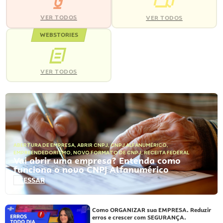
VER TODOS
VER TODOS
WEBSTORIES
VER TODOS
ABERTURA DE EMPRESA
,
ABRIR CNPJ
,
CNPJ ALFANUMÉRICO
,
EMPREENDEDORISMO
,
NOVO FORMATO DE CNPJ
,
RECEITA FEDERAL
Vai abrir uma empresa? Entenda como
funciona o novo CNPJ Alfanumérico
ACESSAR
Como ORGANIZAR sua EMPRESA. Reduzir
erros e crescer com SEGURANÇA.