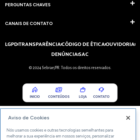
PERGUNTAS CHAVES​
CANAIS DE CONTATO
LGPD
TRANSPARÊNCIA
CÓDIGO DE ÉTICA
OUVIDORIA
DENÚNCIA
SAC
© 2024 Sebrae/PR. Todos os direitos reservados.
INICIO
CONTEÚDOS
LOJA
CONTATO
Aviso de Cookies
Nós usamos cookies e outras tecnologias semelhantes para
melhorar a sua experiência em nossos serviços, personalizar