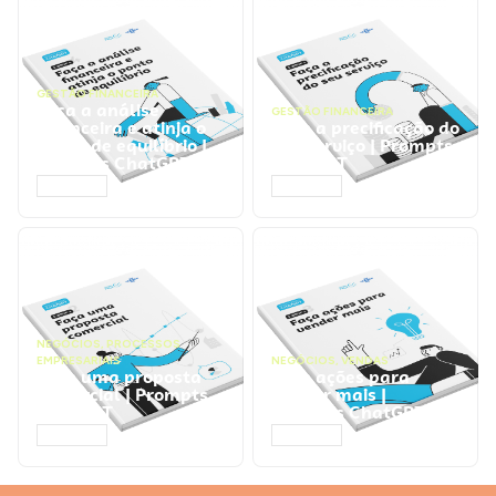
GESTÃO FINANCEIRA
Faça a análise
GESTÃO FINANCEIRA
financeira e atinja o
Faça a precificação do
ponto de equilíbrio |
seu serviço | Prompts
Prompts ChatGPT
ChatGPT
ACESSAR
ACESSAR
NEGÓCIOS
,
PROCESSOS
EMPRESARIAIS
NEGÓCIOS
,
VENDAS
Faça uma proposta
Faça ações para
comercial | Prompts
vender mais |
ChatGPT
Prompts ChatGPT
ACESSAR
ACESSAR