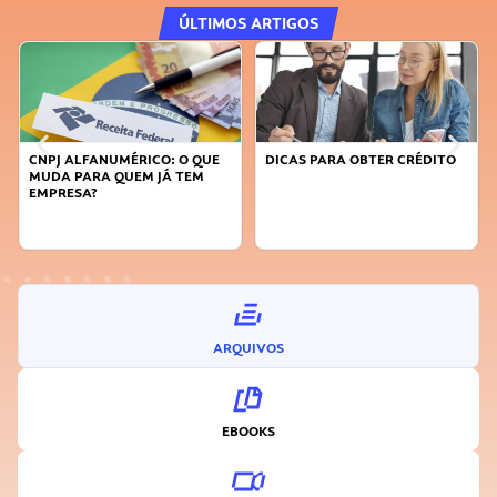
ÚLTIMOS ARTIGOS
E
DICAS PARA OBTER CRÉDITO
FAÇA A DIFERENÇA: SEJA
SUSTENTÁVEL, SEJA
INOVADOR
ARQUIVOS
EBOOKS