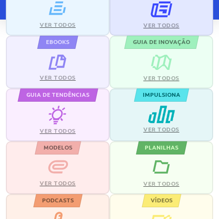
VER TODOS
VER TODOS
EBOOKS
GUIA DE INOVAÇÃO
VER TODOS
VER TODOS
GUIA DE TENDÊNCIAS
IMPULSIONA
VER TODOS
VER TODOS
MODELOS
PLANILHAS
VER TODOS
VER TODOS
PODCASTS
VÍDEOS