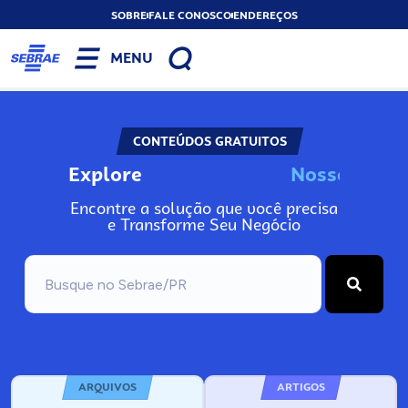
SOBRE
FALE CONOSCO
ENDEREÇOS
MENU
CONTEÚDOS GRATUITOS
Explore
N
o
s
s
A
o
s
n
Encontre a solução que você precisa
e Transforme Seu Negócio
ARQUIVOS
ARTIGOS