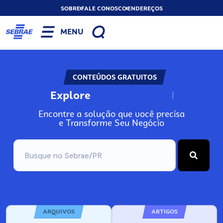
SOBRE
FALE CONOSCO
ENDEREÇOS
MENU
CONTEÚDOS GRATUITOS
Explore
N
o
s
s
o
s
A
Encontre a solução que você precisa
e Transforme Seu Negócio
ARQUIVOS
ARTIGOS