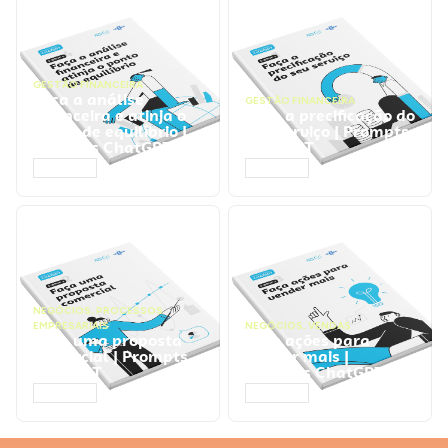
GESTÃO FINANCEIRA
Faça a análise
GESTÃO FINANCEIRA
financeira e atinja o
Faça a precificação do
ponto de equilíbrio |
seu serviço | Prompts
Prompts ChatGPT
ChatGPT
ACESSAR
ACESSAR
NEGÓCIOS
,
PROCESSOS
EMPRESARIAIS
NEGÓCIOS
,
VENDAS
Faça uma proposta
Faça ações para
comercial | Prompts
vender mais |
ChatGPT
Prompts ChatGPT
ACESSAR
ACESSAR