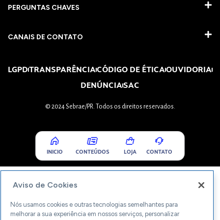
PERGUNTAS CHAVES​
CANAIS DE CONTATO
LGPD
TRANSPARÊNCIA
CÓDIGO DE ÉTICA
OUVIDORIA
DENÚNCIA
SAC
© 2024 Sebrae/PR. Todos os direitos reservados.
INICIO
CONTEÚDOS
LOJA
CONTATO
Aviso de Cookies
Nós usamos cookies e outras tecnologias semelhantes para
melhorar a sua experiência em nossos serviços, personalizar