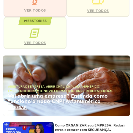
VER TODOS
VER TODOS
WEBSTORIES
VER TODOS
ABERTURA DE EMPRESA
,
ABRIR CNPJ
,
CNPJ ALFANUMÉRICO
,
EMPREENDEDORISMO
,
NOVO FORMATO DE CNPJ
,
RECEITA FEDERAL
Vai abrir uma empresa? Entenda como
funciona o novo CNPJ Alfanumérico
ACESSAR
Como ORGANIZAR sua EMPRESA. Reduzir
erros e crescer com SEGURANÇA.