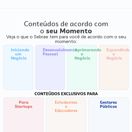
Conteúdos de acordo com
o
seu Momento
Veja o que o Sebrae tem para você de acordo com o seu
momento:
Iniciando
Desenvolvimento
Aprimorando
Expandindo
um
Pessoal
o
o
Negócio
Negócio
Negócio
CONTEÚDOS EXCLUSIVOS PARA
Para
Estudantes
Gestores
Startups
e
Públicos
Educadores