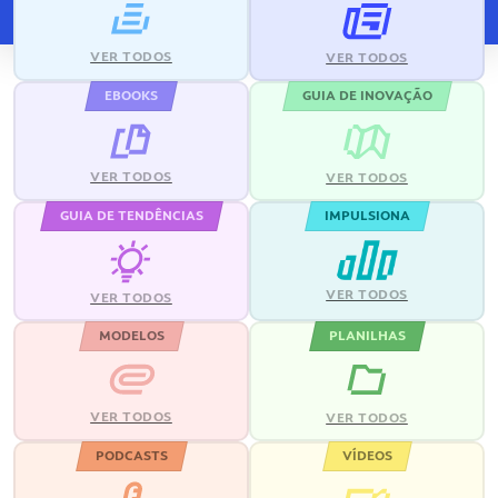
VER TODOS
VER TODOS
EBOOKS
GUIA DE INOVAÇÃO
VER TODOS
VER TODOS
GUIA DE TENDÊNCIAS
IMPULSIONA
VER TODOS
VER TODOS
MODELOS
PLANILHAS
VER TODOS
VER TODOS
PODCASTS
VÍDEOS