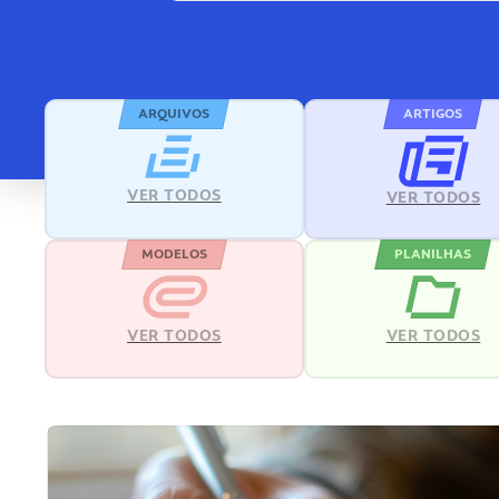
ARQUIVOS
ARTIGOS
VER TODOS
VER TODOS
MODELOS
PLANILHAS
VER TODOS
VER TODOS