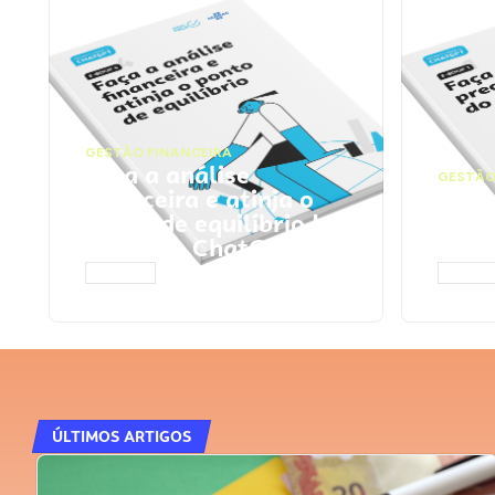
GESTÃO FINANCEIRA
Faça a análise
GESTÃO
financeira e atinja o
Faça
ponto de equilíbrio |
seu 
Prompts ChatGPT
Cha
ACESSAR
ACESS
ÚLTIMOS ARTIGOS