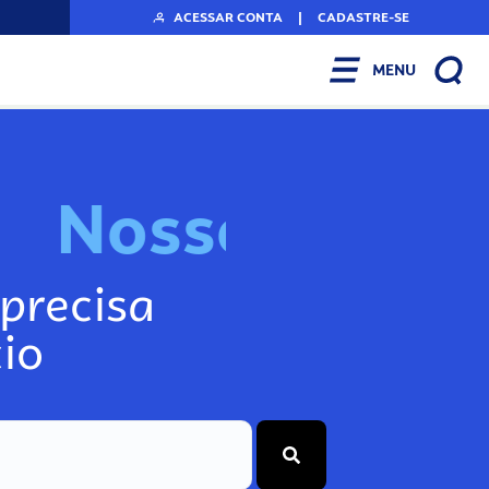
ACESSAR CONTA
|
CADASTRE-SE
MENU
N
o
s
s
o
s
I
n
f
o
g
precisa
io