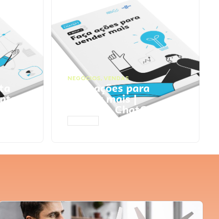
NEGÓCIOS
,
VENDAS
ta
Faça ações para
pts
vender mais |
Prompts ChatGPT
ACESSAR