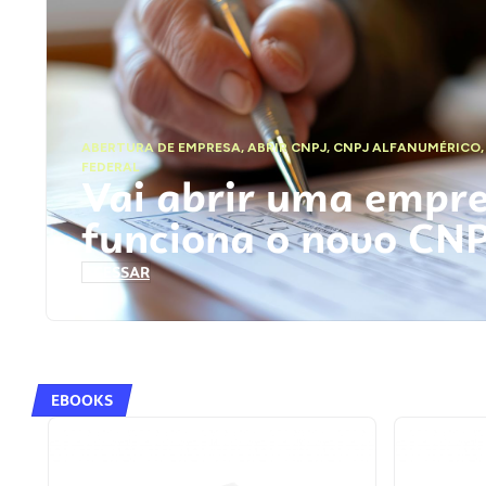
ABERTURA DE EMPRESA
,
ABRIR CNPJ
,
CNPJ ALFANUMÉRICO
FEDERAL
Vai abrir uma empr
funciona o novo CN
ACESSAR
EBOOKS