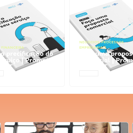
NEGÓCIOS
,
PROCESSOS
 FINANCEIRA
EMPRESARIAIS
 a precificação do
Faça uma propos
serviço | Prompts
comercial | Prom
tGPT
ChatGPT
AR
ACESSAR