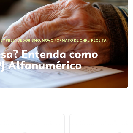
,
EMPREENDEDORISMO
,
NOVO FORMATO DE CNPJ
,
RECEITA
esa? Entenda como
PJ Alfanumérico