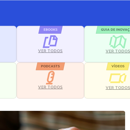
EBOOKS
GUIA DE INOVA
VER TODOS
VER TODO
PODCASTS
VÍDEOS
VER TODOS
VER TODO