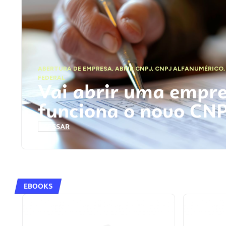
ABERTURA DE EMPRESA
,
ABRIR CNPJ
,
CNPJ ALFANUMÉRICO
FEDERAL
Vai abrir uma empr
funciona o novo CN
ACESSAR
EBOOKS