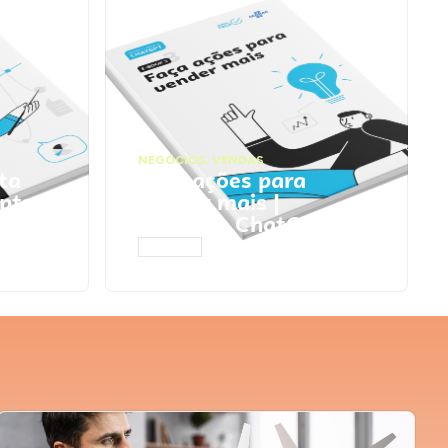
NEGÓCIOS
,
VENDAS
ta
Faça ações para
pts
vender mais |
Prompts ChatGPT
ACESSAR