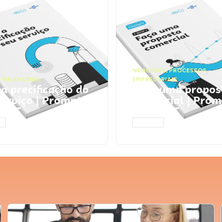
NEGÓCIOS
,
PROCESSOS
 FINANCEIRA
EMPRESARIAIS
 a precificação do
Faça uma propos
serviço | Prompts
comercial | Prom
tGPT
ChatGPT
AR
ACESSAR