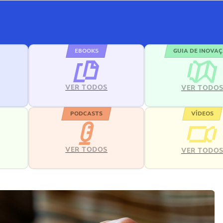
EBOOKS
GUIA DE INOVA
VER TODOS
VER TODO
PODCASTS
VÍDEOS
VER TODOS
VER TODO