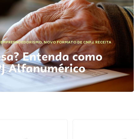
,
EMPREENDEDORISMO
,
NOVO FORMATO DE CNPJ
,
RECEITA
esa? Entenda como
PJ Alfanumérico