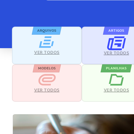
ARQUIVOS
ARTIGOS
VER TODOS
VER TODOS
MODELOS
PLANILHAS
VER TODOS
VER TODOS