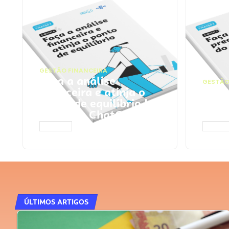
GESTÃO FINANCEIRA
Faça a análise
GESTÃO
financeira e atinja o
Faça
ponto de equilíbrio |
seu 
Prompts ChatGPT
Cha
ACESSAR
ACESS
ÚLTIMOS ARTIGOS