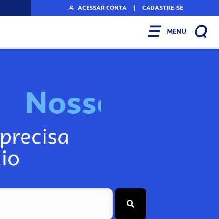
ACESSAR CONTA
|
CADASTRE-SE
MENU
N
o
s
s
o
s
I
n
f
o
g
precisa
io