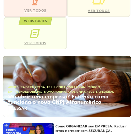
VER TODOS
VER TODOS
WEBSTORIES
VER TODOS
ABERTURA DE EMPRESA
,
ABRIR CNPJ
,
CNPJ ALFANUMÉRICO
,
EMPREENDEDORISMO
,
NOVO FORMATO DE CNPJ
,
RECEITA FEDERAL
Vai abrir uma empresa? Entenda como
funciona o novo CNPJ Alfanumérico
ACESSAR
Como ORGANIZAR sua EMPRESA. Reduzir
erros e crescer com SEGURANÇA.