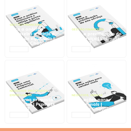
GESTÃO FINANCEIRA
Faça a análise
GESTÃO FINANCEIRA
financeira e atinja o
Faça a precificação do
ponto de equilíbrio |
seu serviço | Prompts
Prompts ChatGPT
ChatGPT
ACESSAR
ACESSAR
NEGÓCIOS
,
PROCESSOS
EMPRESARIAIS
NEGÓCIOS
,
VENDAS
Faça uma proposta
Faça ações para
comercial | Prompts
vender mais |
ChatGPT
Prompts ChatGPT
ACESSAR
ACESSAR