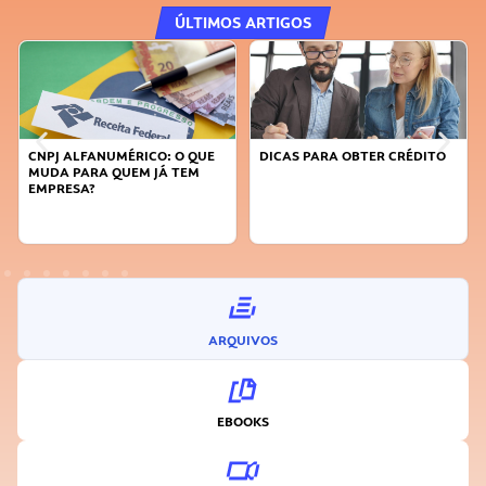
ÚLTIMOS ARTIGOS
E
DICAS PARA OBTER CRÉDITO
FAÇA A DIFERENÇA: SEJA
SUSTENTÁVEL, SEJA
INOVADOR
ARQUIVOS
EBOOKS