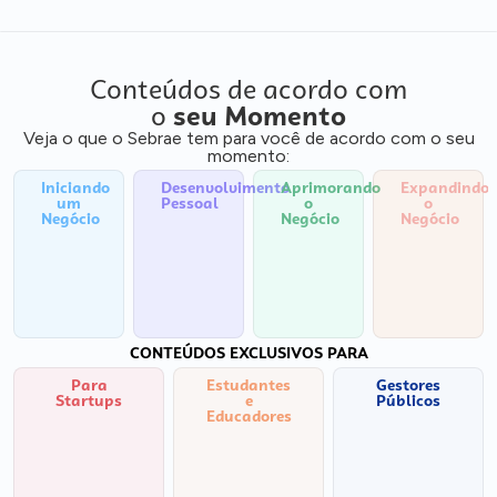
Conteúdos de acordo com
o
seu Momento
Veja o que o Sebrae tem para você de acordo com o seu
momento:
Iniciando
Desenvolvimento
Aprimorando
Expandindo
um
Pessoal
o
o
Negócio
Negócio
Negócio
CONTEÚDOS EXCLUSIVOS PARA
Para
Estudantes
Gestores
Startups
e
Públicos
Educadores