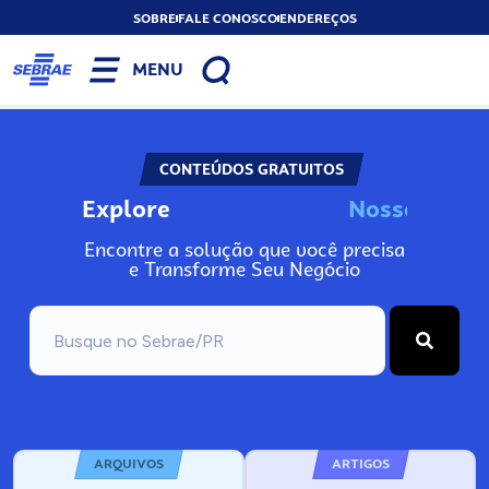
SOBRE
FALE CONOSCO
ENDEREÇOS
MENU
CONTEÚDOS GRATUITOS
Explore
N
o
s
s
o
A
s
n
I
Encontre a solução que você precisa
e Transforme Seu Negócio
ARQUIVOS
ARTIGOS