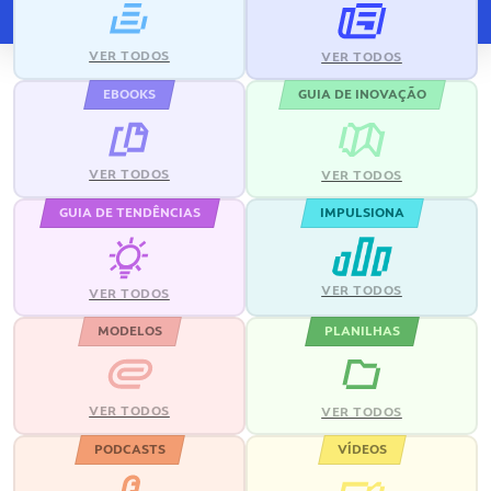
VER TODOS
VER TODOS
EBOOKS
GUIA DE INOVAÇÃO
VER TODOS
VER TODOS
GUIA DE TENDÊNCIAS
IMPULSIONA
VER TODOS
VER TODOS
MODELOS
PLANILHAS
VER TODOS
VER TODOS
PODCASTS
VÍDEOS