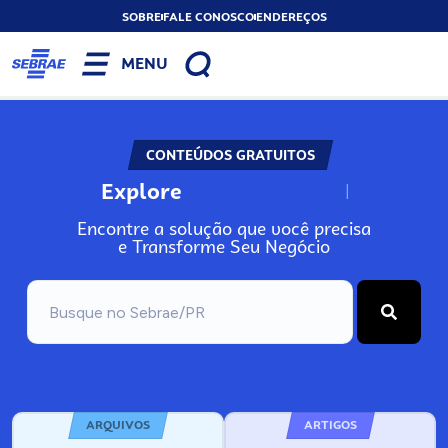
SOBRE
FALE CONOSCO
ENDEREÇOS
MENU
CONTEÚDOS GRATUITOS
Explore
N
o
s
s
o
s
A
Encontre a solução que você precisa
e Transforme Seu Negócio
ARQUIVOS
ARTIGOS