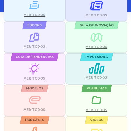
VER TODOS
VER TODOS
EBOOKS
GUIA DE INOVAÇÃO
VER TODOS
VER TODOS
GUIA DE TENDÊNCIAS
IMPULSIONA
VER TODOS
VER TODOS
MODELOS
PLANILHAS
VER TODOS
VER TODOS
PODCASTS
VÍDEOS