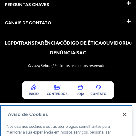
PERGUNTAS CHAVES​
CANAIS DE CONTATO
LGPD
TRANSPARÊNCIA
CÓDIGO DE ÉTICA
OUVIDORIA
DENÚNCIA
SAC
© 2024 Sebrae/PR. Todos os direitos reservados.
INICIO
CONTEÚDOS
LOJA
CONTATO
Aviso de Cookies
Nós usamos cookies e outras tecnologias semelhantes para
melhorar a sua experiência em nossos serviços, personalizar