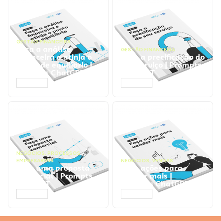
GESTÃO FINANCEIRA
Faça a análise
GESTÃO FINANCEIRA
financeira e atinja o
Faça a precificação do
ponto de equilíbrio |
seu serviço | Prompts
Prompts ChatGPT
ChatGPT
ACESSAR
ACESSAR
NEGÓCIOS
,
PROCESSOS
EMPRESARIAIS
NEGÓCIOS
,
VENDAS
Faça uma proposta
Faça ações para
comercial | Prompts
vender mais |
ChatGPT
Prompts ChatGPT
ACESSAR
ACESSAR