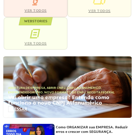
VER TODOS
VER TODOS
WEBSTORIES
VER TODOS
ABERTURA DE EMPRESA
,
ABRIR CNPJ
,
CNPJ ALFANUMÉRICO
,
EMPREENDEDORISMO
,
NOVO FORMATO DE CNPJ
,
RECEITA FEDERAL
Vai abrir uma empresa? Entenda como
funciona o novo CNPJ Alfanumérico
ACESSAR
Como ORGANIZAR sua EMPRESA. Reduzir
erros e crescer com SEGURANÇA.