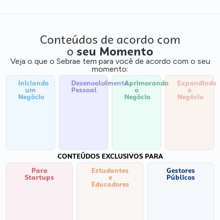
Conteúdos de acordo com
o
seu Momento
Veja o que o Sebrae tem para você de acordo com o seu
momento:
Iniciando
Desenvolvimento
Aprimorando
Expandindo
um
Pessoal
o
o
Negócio
Negócio
Negócio
CONTEÚDOS EXCLUSIVOS PARA
Para
Estudantes
Gestores
Startups
e
Públicos
Educadores