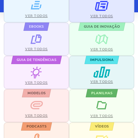
VER TODOS
VER TODOS
EBOOKS
GUIA DE INOVAÇÃO
VER TODOS
VER TODOS
GUIA DE TENDÊNCIAS
IMPULSIONA
VER TODOS
VER TODOS
MODELOS
PLANILHAS
VER TODOS
VER TODOS
PODCASTS
VÍDEOS