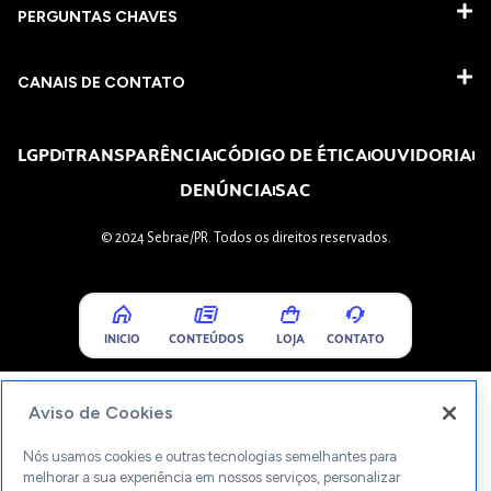
PERGUNTAS CHAVES​
CANAIS DE CONTATO
LGPD
TRANSPARÊNCIA
CÓDIGO DE ÉTICA
OUVIDORIA
DENÚNCIA
SAC
© 2024 Sebrae/PR. Todos os direitos reservados.
INICIO
CONTEÚDOS
LOJA
CONTATO
Aviso de Cookies
Nós usamos cookies e outras tecnologias semelhantes para
melhorar a sua experiência em nossos serviços, personalizar