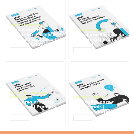
GESTÃO FINANCEIRA
Faça a análise
GESTÃO FINANCEIRA
financeira e atinja o
Faça a precificação do
ponto de equilíbrio |
seu serviço | Prompts
Prompts ChatGPT
ChatGPT
ACESSAR
ACESSAR
NEGÓCIOS
,
PROCESSOS
EMPRESARIAIS
NEGÓCIOS
,
VENDAS
Faça uma proposta
Faça ações para
comercial | Prompts
vender mais |
ChatGPT
Prompts ChatGPT
ACESSAR
ACESSAR