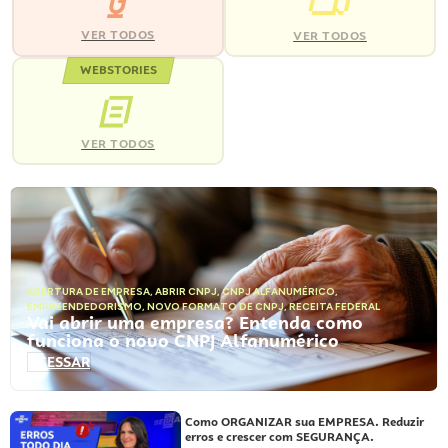
VER TODOS
VER TODOS
WEBSTORIES
VER TODOS
ABERTURA DE EMPRESA
,
ABRIR CNPJ
,
CNPJ ALFANUMÉRICO
,
EMPREENDEDORISMO
,
NOVO FORMATO DE CNPJ
,
RECEITA FEDERAL
Vai abrir uma empresa? Entenda como
funciona o novo CNPJ Alfanumérico
ACESSAR
Como ORGANIZAR sua EMPRESA. Reduzir
erros e crescer com SEGURANÇA.