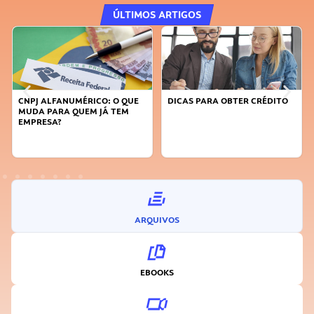
ÚLTIMOS ARTIGOS
CNPJ ALFANUMÉRICO: O QUE
DICAS PARA OBTER CRÉDITO
FAÇA
MUDA PARA QUEM JÁ TEM
SUST
EMPRESA?
INO
ARQUIVOS
EBOOKS