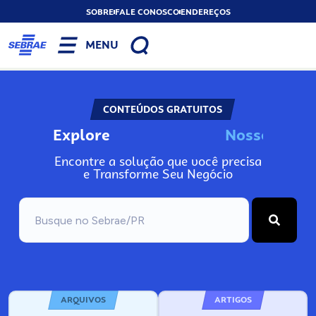
SOBRE
FALE CONOSCO
ENDEREÇOS
MENU
CONTEÚDOS GRATUITOS
Explore
N
o
s
s
o
s
I
n
Encontre a solução que você precisa
e Transforme Seu Negócio
ARQUIVOS
ARTIGOS