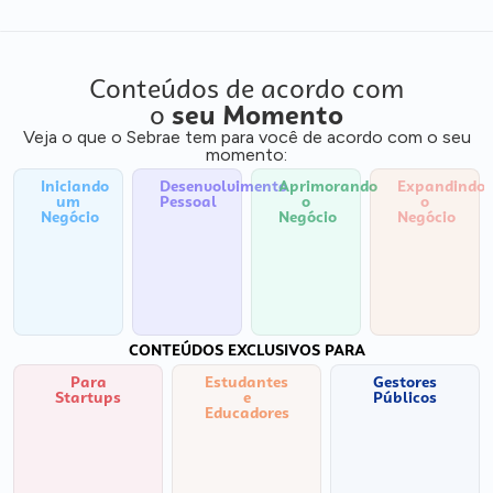
Conteúdos de acordo com
o
seu Momento
Veja o que o Sebrae tem para você de acordo com o seu
momento:
Iniciando
Desenvolvimento
Aprimorando
Expandindo
um
Pessoal
o
o
Negócio
Negócio
Negócio
CONTEÚDOS EXCLUSIVOS PARA
Para
Estudantes
Gestores
Startups
e
Públicos
Educadores