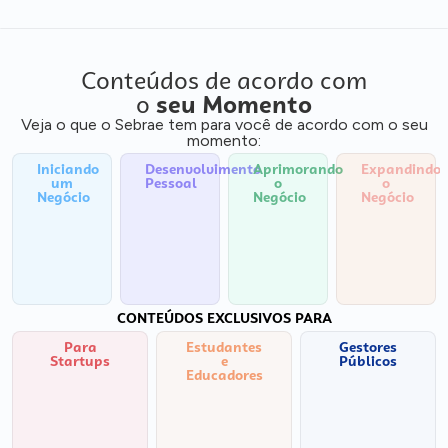
Conteúdos de acordo com
o
seu Momento
Veja o que o Sebrae tem para você de acordo com o seu
momento:
Iniciando
Desenvolvimento
Aprimorando
Expandindo
um
Pessoal
o
o
Negócio
Negócio
Negócio
CONTEÚDOS EXCLUSIVOS PARA
Para
Estudantes
Gestores
Startups
e
Públicos
Educadores