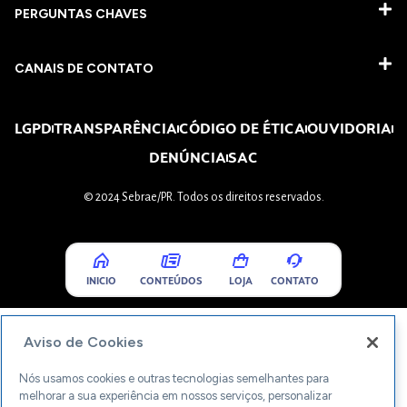
PERGUNTAS CHAVES​
CANAIS DE CONTATO
LGPD
TRANSPARÊNCIA
CÓDIGO DE ÉTICA
OUVIDORIA
DENÚNCIA
SAC
© 2024 Sebrae/PR. Todos os direitos reservados.
INICIO
CONTEÚDOS
LOJA
CONTATO
Aviso de Cookies
Nós usamos cookies e outras tecnologias semelhantes para
melhorar a sua experiência em nossos serviços, personalizar