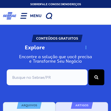
SOBRE
FALE CONOSCO
ENDEREÇOS
MENU
CONTEÚDOS GRATUITOS
Explore
N
o
s
s
o
s
A
Encontre a solução que você precisa
e Transforme Seu Negócio
ARQUIVOS
ARTIGOS