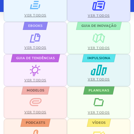
VER TODOS
VER TODOS
EBOOKS
GUIA DE INOVAÇÃO
VER TODOS
VER TODOS
GUIA DE TENDÊNCIAS
IMPULSIONA
VER TODOS
VER TODOS
MODELOS
PLANILHAS
VER TODOS
VER TODOS
PODCASTS
VÍDEOS