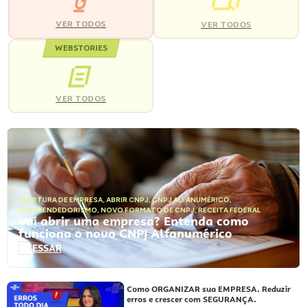
VER TODOS
VER TODOS
WEBSTORIES
VER TODOS
ABERTURA DE EMPRESA
,
ABRIR CNPJ
,
CNPJ ALFANUMÉRICO
,
EMPREENDEDORISMO
,
NOVO FORMATO DE CNPJ
,
RECEITA FEDERAL
Vai abrir uma empresa? Entenda como
funciona o novo CNPJ Alfanumérico
ACESSAR
Como ORGANIZAR sua EMPRESA. Reduzir
erros e crescer com SEGURANÇA.