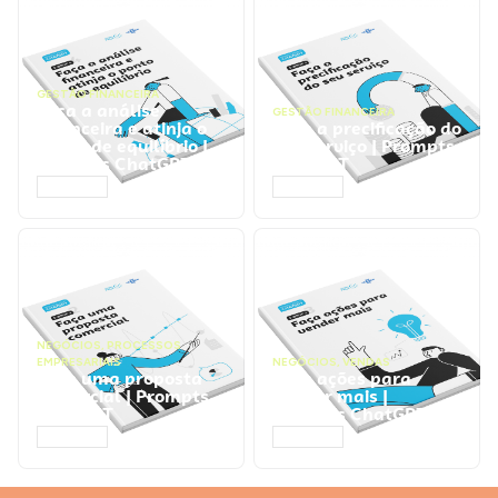
GESTÃO FINANCEIRA
Faça a análise
GESTÃO FINANCEIRA
financeira e atinja o
Faça a precificação do
ponto de equilíbrio |
seu serviço | Prompts
Prompts ChatGPT
ChatGPT
ACESSAR
ACESSAR
NEGÓCIOS
,
PROCESSOS
EMPRESARIAIS
NEGÓCIOS
,
VENDAS
Faça uma proposta
Faça ações para
comercial | Prompts
vender mais |
ChatGPT
Prompts ChatGPT
ACESSAR
ACESSAR