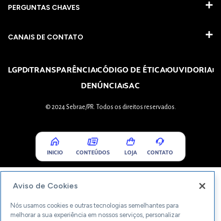
PERGUNTAS CHAVES​
CANAIS DE CONTATO
LGPD
TRANSPARÊNCIA
CÓDIGO DE ÉTICA
OUVIDORIA
DENÚNCIA
SAC
© 2024 Sebrae/PR. Todos os direitos reservados.
INICIO
CONTEÚDOS
LOJA
CONTATO
Aviso de Cookies
Nós usamos cookies e outras tecnologias semelhantes para
melhorar a sua experiência em nossos serviços, personalizar