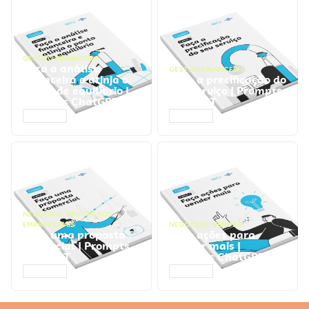
GESTÃO FINANCEIRA
Faça a análise
GESTÃO FINANCEIRA
financeira e atinja o
Faça a precificação do
ponto de equilíbrio |
seu serviço | Prompts
Prompts ChatGPT
ChatGPT
ACESSAR
ACESSAR
NEGÓCIOS
,
PROCESSOS
EMPRESARIAIS
NEGÓCIOS
,
VENDAS
Faça uma proposta
Faça ações para
comercial | Prompts
vender mais |
ChatGPT
Prompts ChatGPT
ACESSAR
ACESSAR