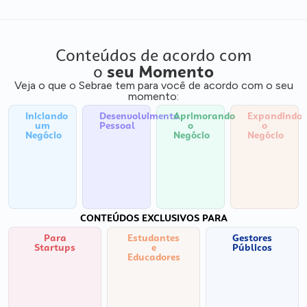
Conteúdos de acordo com
o
seu Momento
Veja o que o Sebrae tem para você de acordo com o seu
momento:
Iniciando
Desenvolvimento
Aprimorando
Expandindo
um
Pessoal
o
o
Negócio
Negócio
Negócio
CONTEÚDOS EXCLUSIVOS PARA
Para
Estudantes
Gestores
Startups
e
Públicos
Educadores