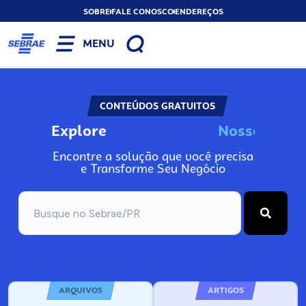
SOBRE
FALE CONOSCO
ENDEREÇOS
MENU
CONTEÚDOS GRATUITOS
Explore
N
o
s
s
o
s
I
n
f
o
Encontre a solução que você precisa
e Transforme Seu Negócio
ARQUIVOS
ARTIGOS