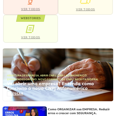
VER TODOS
VER TODOS
WEBSTORIES
VER TODOS
ABERTURA DE EMPRESA
,
ABRIR CNPJ
,
CNPJ ALFANUMÉRICO
,
EMPREENDEDORISMO
,
NOVO FORMATO DE CNPJ
,
RECEITA FEDERAL
Vai abrir uma empresa? Entenda como
funciona o novo CNPJ Alfanumérico
ACESSAR
Como ORGANIZAR sua EMPRESA. Reduzir
erros e crescer com SEGURANÇA.