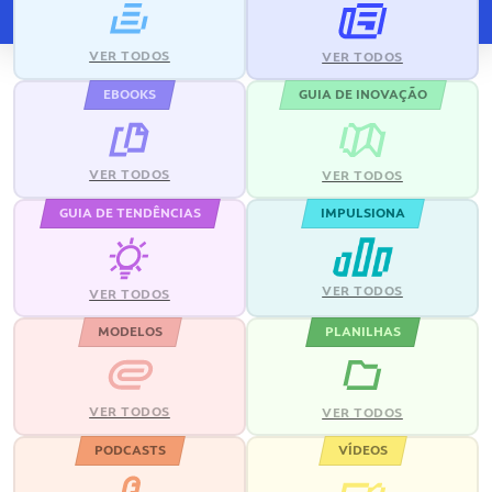
VER TODOS
VER TODOS
EBOOKS
GUIA DE INOVAÇÃO
VER TODOS
VER TODOS
GUIA DE TENDÊNCIAS
IMPULSIONA
VER TODOS
VER TODOS
MODELOS
PLANILHAS
VER TODOS
VER TODOS
PODCASTS
VÍDEOS