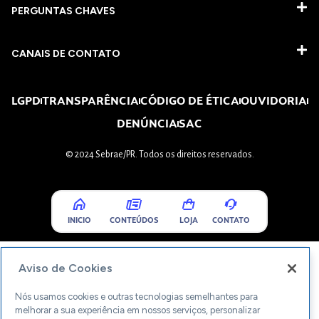
PERGUNTAS CHAVES​
CANAIS DE CONTATO
LGPD
TRANSPARÊNCIA
CÓDIGO DE ÉTICA
OUVIDORIA
DENÚNCIA
SAC
© 2024 Sebrae/PR. Todos os direitos reservados.
INICIO
CONTEÚDOS
LOJA
CONTATO
Aviso de Cookies
Nós usamos cookies e outras tecnologias semelhantes para
melhorar a sua experiência em nossos serviços, personalizar