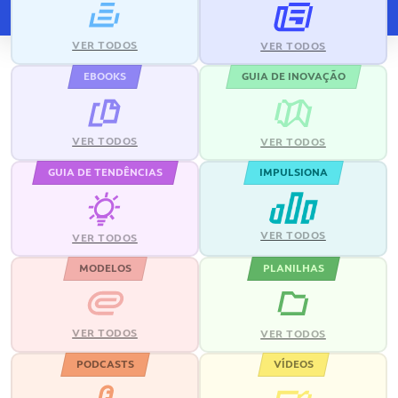
VER TODOS
VER TODOS
EBOOKS
GUIA DE INOVAÇÃO
VER TODOS
VER TODOS
GUIA DE TENDÊNCIAS
IMPULSIONA
VER TODOS
VER TODOS
MODELOS
PLANILHAS
VER TODOS
VER TODOS
PODCASTS
VÍDEOS