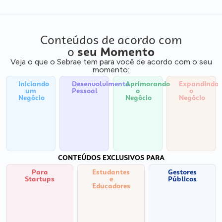
Conteúdos de acordo com
o
seu Momento
Veja o que o Sebrae tem para você de acordo com o seu
momento:
Iniciando
Desenvolvimento
Aprimorando
Expandindo
um
Pessoal
o
o
Negócio
Negócio
Negócio
CONTEÚDOS EXCLUSIVOS PARA
Para
Estudantes
Gestores
Startups
e
Públicos
Educadores