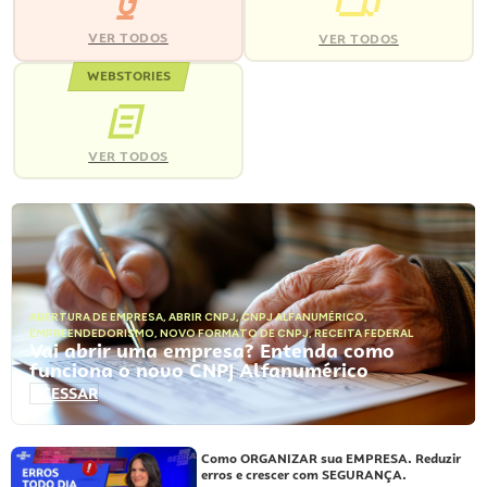
VER TODOS
VER TODOS
WEBSTORIES
VER TODOS
ABERTURA DE EMPRESA
,
ABRIR CNPJ
,
CNPJ ALFANUMÉRICO
,
EMPREENDEDORISMO
,
NOVO FORMATO DE CNPJ
,
RECEITA FEDERAL
Vai abrir uma empresa? Entenda como
funciona o novo CNPJ Alfanumérico
ACESSAR
Como ORGANIZAR sua EMPRESA. Reduzir
erros e crescer com SEGURANÇA.