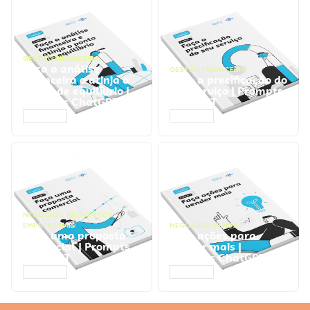
GESTÃO FINANCEIRA
Faça a análise
GESTÃO FINANCEIRA
financeira e atinja o
Faça a precificação do
ponto de equilíbrio |
seu serviço | Prompts
Prompts ChatGPT
ChatGPT
ACESSAR
ACESSAR
NEGÓCIOS
,
PROCESSOS
EMPRESARIAIS
NEGÓCIOS
,
VENDAS
Faça uma proposta
Faça ações para
comercial | Prompts
vender mais |
ChatGPT
Prompts ChatGPT
ACESSAR
ACESSAR