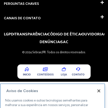
PERGUNTAS CHAVES​
CANAIS DE CONTATO
LGPD
TRANSPARÊNCIA
CÓDIGO DE ÉTICA
OUVIDORIA
DENÚNCIA
SAC
© 2024 Sebrae/PR. Todos os direitos reservados.
INICIO
CONTEÚDOS
LOJA
CONTATO
Aviso de Cookies
Nós usamos cookies e outras tecnologias semelhantes para
melhorar a sua experiência em nossos serviços, personalizar