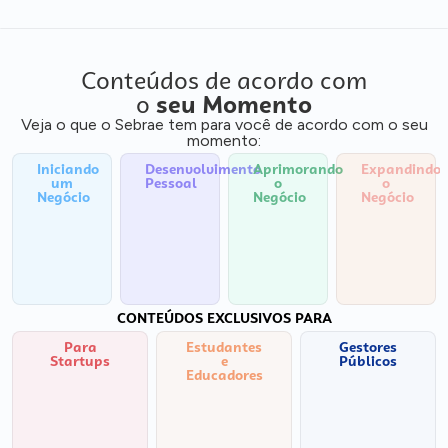
Conteúdos de acordo com
o
seu Momento
Veja o que o Sebrae tem para você de acordo com o seu
momento:
Iniciando
Desenvolvimento
Aprimorando
Expandindo
um
Pessoal
o
o
Negócio
Negócio
Negócio
CONTEÚDOS EXCLUSIVOS PARA
Para
Estudantes
Gestores
Startups
e
Públicos
Educadores