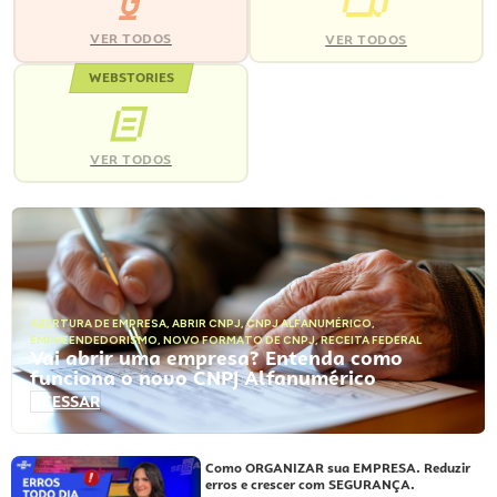
VER TODOS
VER TODOS
WEBSTORIES
VER TODOS
ABERTURA DE EMPRESA
,
ABRIR CNPJ
,
CNPJ ALFANUMÉRICO
,
EMPREENDEDORISMO
,
NOVO FORMATO DE CNPJ
,
RECEITA FEDERAL
Vai abrir uma empresa? Entenda como
funciona o novo CNPJ Alfanumérico
ACESSAR
Como ORGANIZAR sua EMPRESA. Reduzir
erros e crescer com SEGURANÇA.