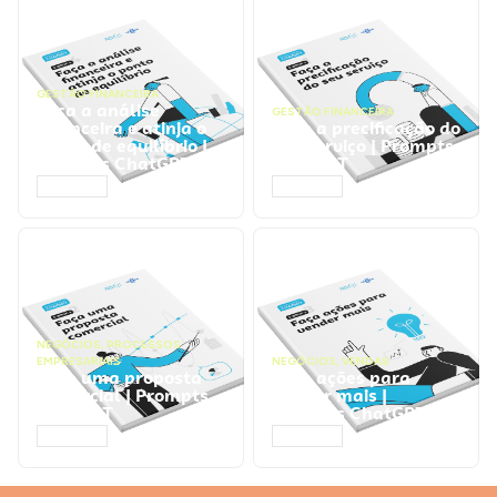
GESTÃO FINANCEIRA
Faça a análise
GESTÃO FINANCEIRA
financeira e atinja o
Faça a precificação do
ponto de equilíbrio |
seu serviço | Prompts
Prompts ChatGPT
ChatGPT
ACESSAR
ACESSAR
NEGÓCIOS
,
PROCESSOS
EMPRESARIAIS
NEGÓCIOS
,
VENDAS
Faça uma proposta
Faça ações para
comercial | Prompts
vender mais |
ChatGPT
Prompts ChatGPT
ACESSAR
ACESSAR