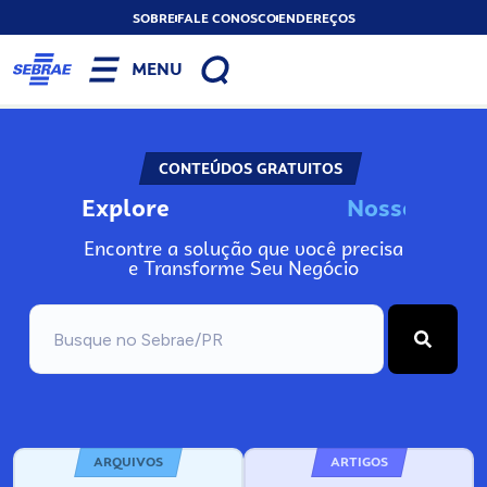
SOBRE
FALE CONOSCO
ENDEREÇOS
MENU
CONTEÚDOS GRATUITOS
Explore
N
o
s
s
o
A
s
n
I
Encontre a solução que você precisa
e Transforme Seu Negócio
ARQUIVOS
ARTIGOS