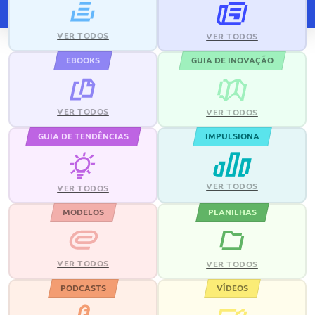
VER TODOS
VER TODOS
EBOOKS
GUIA DE INOVAÇÃO
VER TODOS
VER TODOS
GUIA DE TENDÊNCIAS
IMPULSIONA
VER TODOS
VER TODOS
MODELOS
PLANILHAS
VER TODOS
VER TODOS
PODCASTS
VÍDEOS