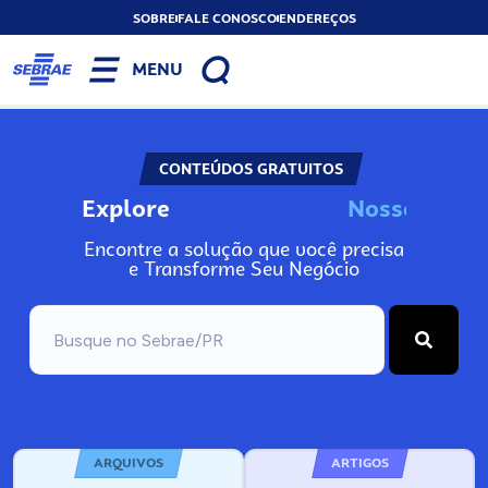
SOBRE
FALE CONOSCO
ENDEREÇOS
MENU
CONTEÚDOS GRATUITOS
Explore
N
o
s
s
o
s
I
n
f
o
Encontre a solução que você precisa
e Transforme Seu Negócio
ARQUIVOS
ARTIGOS