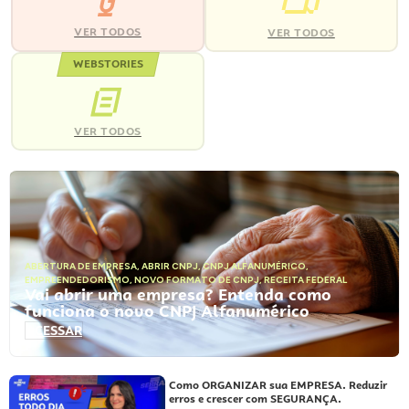
VER TODOS
VER TODOS
WEBSTORIES
VER TODOS
ABERTURA DE EMPRESA
,
ABRIR CNPJ
,
CNPJ ALFANUMÉRICO
,
EMPREENDEDORISMO
,
NOVO FORMATO DE CNPJ
,
RECEITA FEDERAL
Vai abrir uma empresa? Entenda como
funciona o novo CNPJ Alfanumérico
ACESSAR
Como ORGANIZAR sua EMPRESA. Reduzir
erros e crescer com SEGURANÇA.