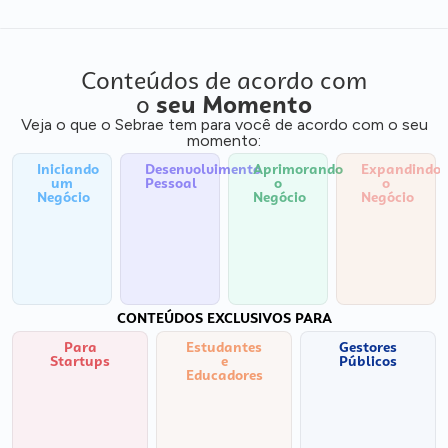
Conteúdos de acordo com
o
seu Momento
Veja o que o Sebrae tem para você de acordo com o seu
momento:
Iniciando
Desenvolvimento
Aprimorando
Expandindo
um
Pessoal
o
o
Negócio
Negócio
Negócio
CONTEÚDOS EXCLUSIVOS PARA
Para
Estudantes
Gestores
Startups
e
Públicos
Educadores