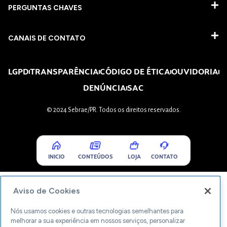
PERGUNTAS CHAVES​
CANAIS DE CONTATO
LGPD
TRANSPARÊNCIA
CÓDIGO DE ÉTICA
OUVIDORIA
DENÚNCIA
SAC
© 2024 Sebrae/PR. Todos os direitos reservados.
INICIO
CONTEÚDOS
LOJA
CONTATO
Aviso de Cookies
Nós usamos cookies e outras tecnologias semelhantes para
melhorar a sua experiência em nossos serviços, personalizar