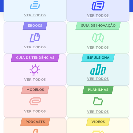
VER TODOS
VER TODOS
EBOOKS
GUIA DE INOVAÇÃO
VER TODOS
VER TODOS
GUIA DE TENDÊNCIAS
IMPULSIONA
VER TODOS
VER TODOS
MODELOS
PLANILHAS
VER TODOS
VER TODOS
PODCASTS
VÍDEOS