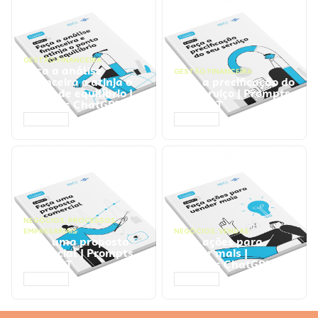
GESTÃO FINANCEIRA
Faça a análise
GESTÃO FINANCEIRA
financeira e atinja o
Faça a precificação do
ponto de equilíbrio |
seu serviço | Prompts
Prompts ChatGPT
ChatGPT
ACESSAR
ACESSAR
NEGÓCIOS
,
PROCESSOS
EMPRESARIAIS
NEGÓCIOS
,
VENDAS
Faça uma proposta
Faça ações para
comercial | Prompts
vender mais |
ChatGPT
Prompts ChatGPT
ACESSAR
ACESSAR