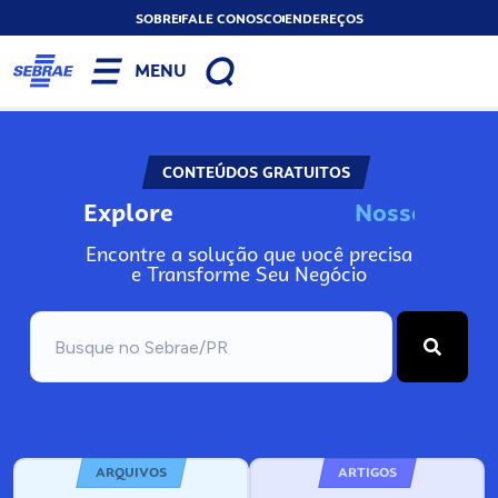
SOBRE
FALE CONOSCO
ENDEREÇOS
MENU
CONTEÚDOS GRATUITOS
Explore
N
o
s
s
o
s
A
Encontre a solução que você precisa
e Transforme Seu Negócio
ARQUIVOS
ARTIGOS