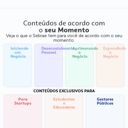
Conteúdos de acordo com
o
seu Momento
Veja o que o Sebrae tem para você de acordo com o seu
momento:
Iniciando
Desenvolvimento
Aprimorando
Expandindo
um
Pessoal
o
o
Negócio
Negócio
Negócio
CONTEÚDOS EXCLUSIVOS PARA
Para
Estudantes
Gestores
Startups
e
Públicos
Educadores