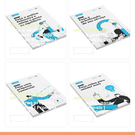
GESTÃO FINANCEIRA
Faça a análise
GESTÃO FINANCEIRA
financeira e atinja o
Faça a precificação do
ponto de equilíbrio |
seu serviço | Prompts
Prompts ChatGPT
ChatGPT
ACESSAR
ACESSAR
NEGÓCIOS
,
PROCESSOS
EMPRESARIAIS
NEGÓCIOS
,
VENDAS
Faça uma proposta
Faça ações para
comercial | Prompts
vender mais |
ChatGPT
Prompts ChatGPT
ACESSAR
ACESSAR