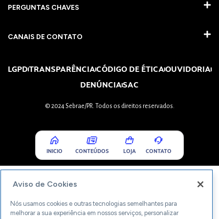
PERGUNTAS CHAVES​
CANAIS DE CONTATO
LGPD
TRANSPARÊNCIA
CÓDIGO DE ÉTICA
OUVIDORIA
DENÚNCIA
SAC
© 2024 Sebrae/PR. Todos os direitos reservados.
INICIO
CONTEÚDOS
LOJA
CONTATO
Aviso de Cookies
Nós usamos cookies e outras tecnologias semelhantes para
melhorar a sua experiência em nossos serviços, personalizar