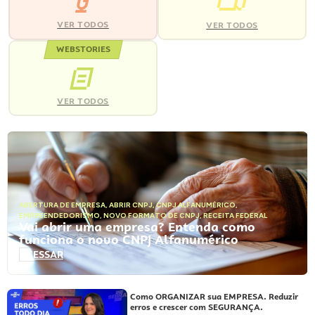
VER TODOS
VER TODOS
WEBSTORIES
VER TODOS
ABERTURA DE EMPRESA
,
ABRIR CNPJ
,
CNPJ ALFANUMÉRICO
,
EMPREENDEDORISMO
,
NOVO FORMATO DE CNPJ
,
RECEITA FEDERAL
Vai abrir uma empresa? Entenda como
funciona o novo CNPJ Alfanumérico
ACESSAR
Como ORGANIZAR sua EMPRESA. Reduzir
erros e crescer com SEGURANÇA.