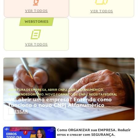
VER TODOS
VER TODOS
WEBSTORIES
VER TODOS
ABERTURA DE EMPRESA
,
ABRIR CNPJ
,
CNPJ ALFANUMÉRICO
,
EMPREENDEDORISMO
,
NOVO FORMATO DE CNPJ
,
RECEITA FEDERAL
Vai abrir uma empresa? Entenda como
funciona o novo CNPJ Alfanumérico
ACESSAR
Como ORGANIZAR sua EMPRESA. Reduzir
erros e crescer com SEGURANÇA.