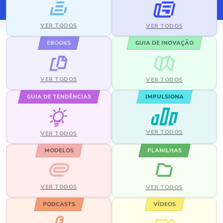
VER TODOS
VER TODOS
EBOOKS
GUIA DE INOVAÇÃO
VER TODOS
VER TODOS
GUIA DE TENDÊNCIAS
IMPULSIONA
VER TODOS
VER TODOS
MODELOS
PLANILHAS
VER TODOS
VER TODOS
PODCASTS
VÍDEOS