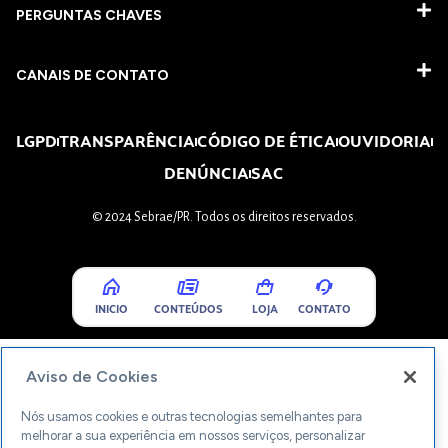
PERGUNTAS CHAVES​
CANAIS DE CONTATO
LGPD
TRANSPARÊNCIA
CÓDIGO DE ÉTICA
OUVIDORIA
DENÚNCIA
SAC
© 2024 Sebrae/PR. Todos os direitos reservados.
INICIO
CONTEÚDOS
LOJA
CONTATO
Aviso de Cookies
Nós usamos cookies e outras tecnologias semelhantes para
melhorar a sua experiência em nossos serviços, personalizar