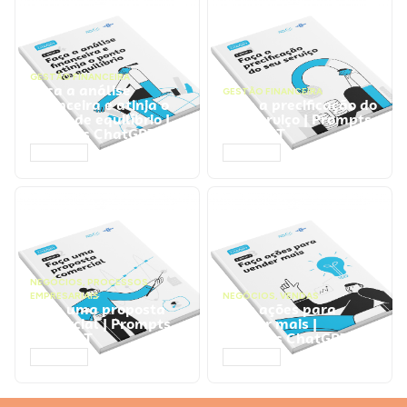
GESTÃO FINANCEIRA
Faça a análise
GESTÃO FINANCEIRA
financeira e atinja o
Faça a precificação do
ponto de equilíbrio |
seu serviço | Prompts
Prompts ChatGPT
ChatGPT
ACESSAR
ACESSAR
NEGÓCIOS
,
PROCESSOS
EMPRESARIAIS
NEGÓCIOS
,
VENDAS
Faça uma proposta
Faça ações para
comercial | Prompts
vender mais |
ChatGPT
Prompts ChatGPT
ACESSAR
ACESSAR