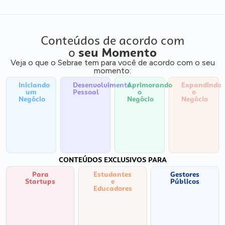
Conteúdos de acordo com
o
seu Momento
Veja o que o Sebrae tem para você de acordo com o seu
momento:
Iniciando
Desenvolvimento
Aprimorando
Expandindo
um
Pessoal
o
o
Negócio
Negócio
Negócio
CONTEÚDOS EXCLUSIVOS PARA
Para
Estudantes
Gestores
Startups
e
Públicos
Educadores