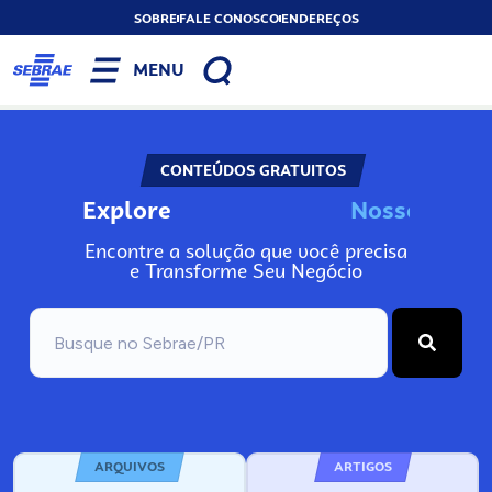
SOBRE
FALE CONOSCO
ENDEREÇOS
MENU
CONTEÚDOS GRATUITOS
Explore
N
o
s
s
o
s
I
n
f
o
Encontre a solução que você precisa
e Transforme Seu Negócio
ARQUIVOS
ARTIGOS