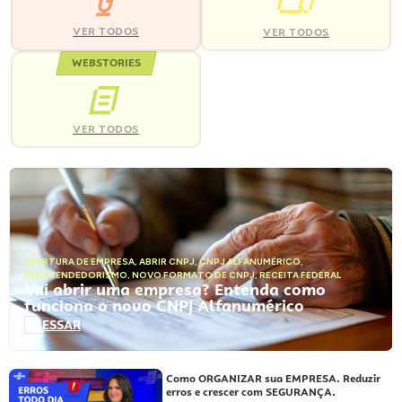
VER TODOS
VER TODOS
WEBSTORIES
VER TODOS
ABERTURA DE EMPRESA
,
ABRIR CNPJ
,
CNPJ ALFANUMÉRICO
,
EMPREENDEDORISMO
,
NOVO FORMATO DE CNPJ
,
RECEITA FEDERAL
Vai abrir uma empresa? Entenda como
funciona o novo CNPJ Alfanumérico
ACESSAR
Como ORGANIZAR sua EMPRESA. Reduzir
erros e crescer com SEGURANÇA.