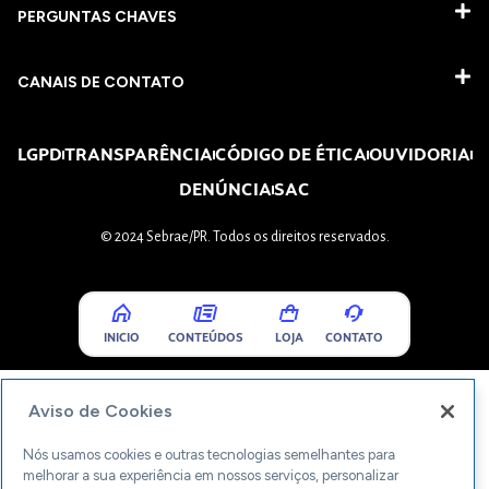
PERGUNTAS CHAVES​
CANAIS DE CONTATO
LGPD
TRANSPARÊNCIA
CÓDIGO DE ÉTICA
OUVIDORIA
DENÚNCIA
SAC
© 2024 Sebrae/PR. Todos os direitos reservados.
INICIO
CONTEÚDOS
LOJA
CONTATO
Aviso de Cookies
Nós usamos cookies e outras tecnologias semelhantes para
melhorar a sua experiência em nossos serviços, personalizar