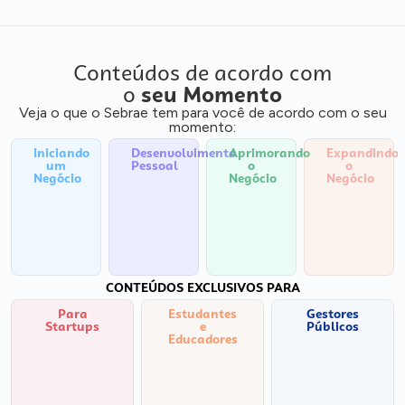
Conteúdos de acordo com
o
seu Momento
Veja o que o Sebrae tem para você de acordo com o seu
momento:
Iniciando
Desenvolvimento
Aprimorando
Expandindo
um
Pessoal
o
o
Negócio
Negócio
Negócio
CONTEÚDOS EXCLUSIVOS PARA
Para
Estudantes
Gestores
Startups
e
Públicos
Educadores