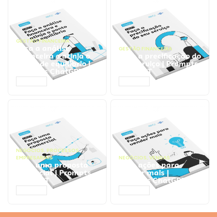
GESTÃO FINANCEIRA
Faça a análise
GESTÃO FINANCEIRA
financeira e atinja o
Faça a precificação do
ponto de equilíbrio |
seu serviço | Prompts
Prompts ChatGPT
ChatGPT
ACESSAR
ACESSAR
NEGÓCIOS
,
PROCESSOS
EMPRESARIAIS
NEGÓCIOS
,
VENDAS
Faça uma proposta
Faça ações para
comercial | Prompts
vender mais |
ChatGPT
Prompts ChatGPT
ACESSAR
ACESSAR