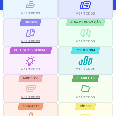
VER TODOS
VER TODOS
EBOOKS
GUIA DE INOVAÇÃO
VER TODOS
VER TODOS
GUIA DE TENDÊNCIAS
IMPULSIONA
VER TODOS
VER TODOS
MODELOS
PLANILHAS
VER TODOS
VER TODOS
PODCASTS
VÍDEOS