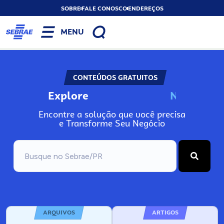
SOBRE
FALE CONOSCO
ENDEREÇOS
MENU
CONTEÚDOS GRATUITOS
Explore
N
o
s
s
o
s
A
Encontre a solução que você precisa
e Transforme Seu Negócio
ARQUIVOS
ARTIGOS