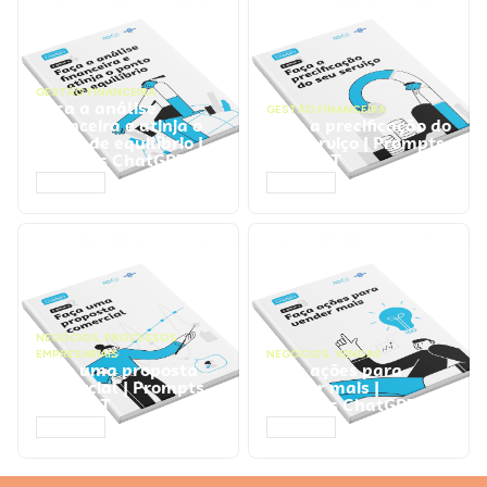
GESTÃO FINANCEIRA
Faça a análise
GESTÃO FINANCEIRA
financeira e atinja o
Faça a precificação do
ponto de equilíbrio |
seu serviço | Prompts
Prompts ChatGPT
ChatGPT
ACESSAR
ACESSAR
NEGÓCIOS
,
PROCESSOS
EMPRESARIAIS
NEGÓCIOS
,
VENDAS
Faça uma proposta
Faça ações para
comercial | Prompts
vender mais |
ChatGPT
Prompts ChatGPT
ACESSAR
ACESSAR