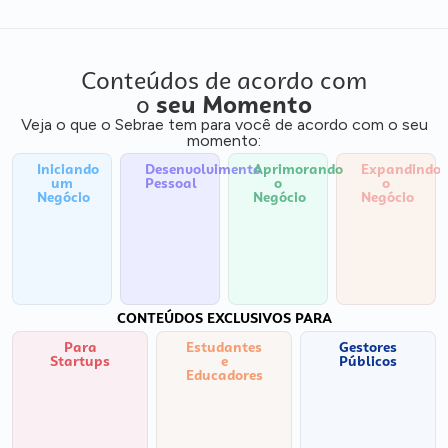
Conteúdos de acordo com
o
seu Momento
Veja o que o Sebrae tem para você de acordo com o seu
momento:
Iniciando
Desenvolvimento
Aprimorando
Expandindo
um
Pessoal
o
o
Negócio
Negócio
Negócio
CONTEÚDOS EXCLUSIVOS PARA
Para
Estudantes
Gestores
Startups
e
Públicos
Educadores