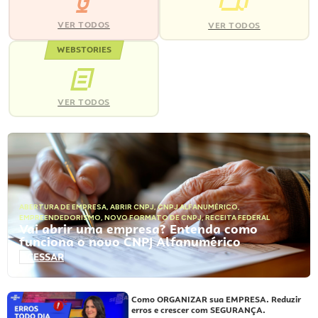
VER TODOS
VER TODOS
WEBSTORIES
VER TODOS
ABERTURA DE EMPRESA
,
ABRIR CNPJ
,
CNPJ ALFANUMÉRICO
,
EMPREENDEDORISMO
,
NOVO FORMATO DE CNPJ
,
RECEITA FEDERAL
Vai abrir uma empresa? Entenda como
funciona o novo CNPJ Alfanumérico
ACESSAR
Como ORGANIZAR sua EMPRESA. Reduzir
erros e crescer com SEGURANÇA.