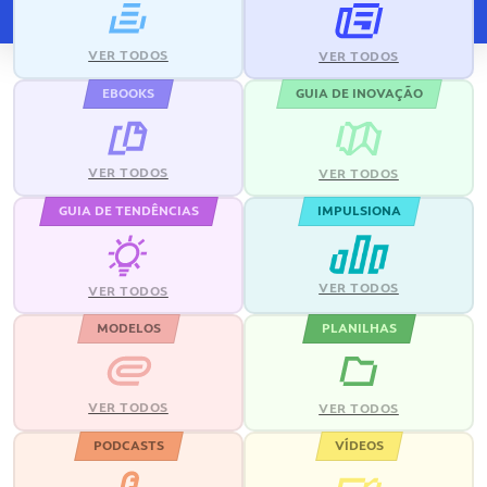
VER TODOS
VER TODOS
EBOOKS
GUIA DE INOVAÇÃO
VER TODOS
VER TODOS
GUIA DE TENDÊNCIAS
IMPULSIONA
VER TODOS
VER TODOS
MODELOS
PLANILHAS
VER TODOS
VER TODOS
PODCASTS
VÍDEOS