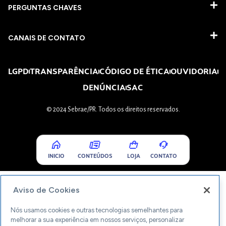
PERGUNTAS CHAVES​
CANAIS DE CONTATO
LGPD
TRANSPARÊNCIA
CÓDIGO DE ÉTICA
OUVIDORIA
DENÚNCIA
SAC
© 2024 Sebrae/PR. Todos os direitos reservados.
INICIO
CONTEÚDOS
LOJA
CONTATO
Aviso de Cookies
Nós usamos cookies e outras tecnologias semelhantes para
melhorar a sua experiência em nossos serviços, personalizar