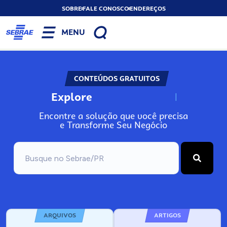
SOBRE
FALE CONOSCO
ENDEREÇOS
MENU
CONTEÚDOS GRATUITOS
Explore
N
o
s
s
o
s
A
Encontre a solução que você precisa
e Transforme Seu Negócio
ARQUIVOS
ARTIGOS