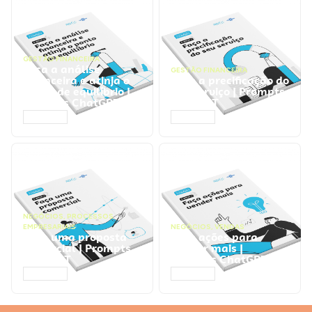
GESTÃO FINANCEIRA
Faça a análise
GESTÃO FINANCEIRA
financeira e atinja o
Faça a precificação do
ponto de equilíbrio |
seu serviço | Prompts
Prompts ChatGPT
ChatGPT
ACESSAR
ACESSAR
NEGÓCIOS
,
PROCESSOS
EMPRESARIAIS
NEGÓCIOS
,
VENDAS
Faça uma proposta
Faça ações para
comercial | Prompts
vender mais |
ChatGPT
Prompts ChatGPT
ACESSAR
ACESSAR