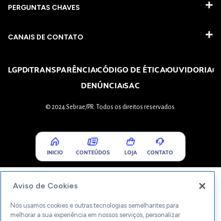
PERGUNTAS CHAVES​
CANAIS DE CONTATO
LGPD
TRANSPARÊNCIA
CÓDIGO DE ÉTICA
OUVIDORIA
DENÚNCIA
SAC
© 2024 Sebrae/PR. Todos os direitos reservados.
INICIO
CONTEÚDOS
LOJA
CONTATO
Aviso de Cookies
Nós usamos cookies e outras tecnologias semelhantes para
melhorar a sua experiência em nossos serviços, personalizar