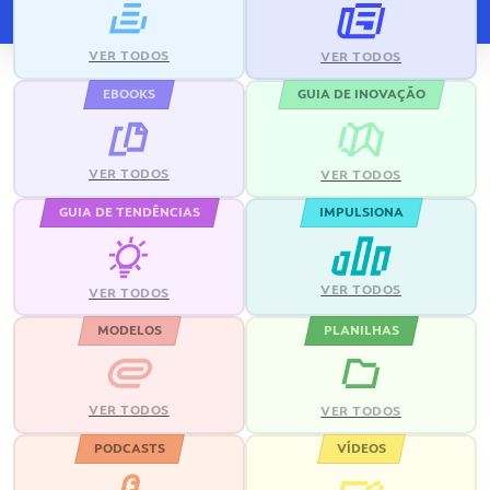
VER TODOS
VER TODOS
EBOOKS
GUIA DE INOVAÇÃO
VER TODOS
VER TODOS
GUIA DE TENDÊNCIAS
IMPULSIONA
VER TODOS
VER TODOS
MODELOS
PLANILHAS
VER TODOS
VER TODOS
PODCASTS
VÍDEOS