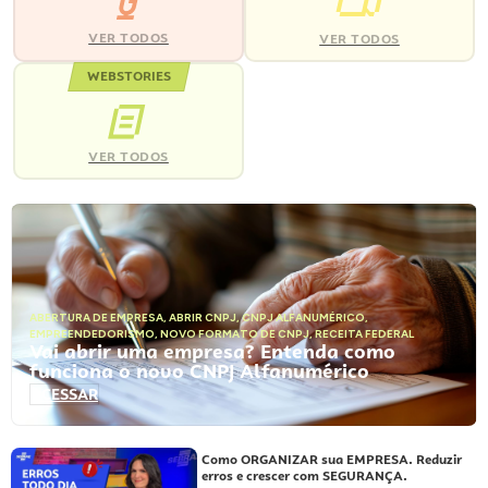
VER TODOS
VER TODOS
WEBSTORIES
VER TODOS
ABERTURA DE EMPRESA
,
ABRIR CNPJ
,
CNPJ ALFANUMÉRICO
,
EMPREENDEDORISMO
,
NOVO FORMATO DE CNPJ
,
RECEITA FEDERAL
Vai abrir uma empresa? Entenda como
funciona o novo CNPJ Alfanumérico
ACESSAR
Como ORGANIZAR sua EMPRESA. Reduzir
erros e crescer com SEGURANÇA.