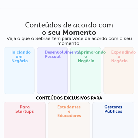
Conteúdos de acordo com
o
seu Momento
Veja o que o Sebrae tem para você de acordo com o seu
momento:
Iniciando
Desenvolvimento
Aprimorando
Expandindo
um
Pessoal
o
o
Negócio
Negócio
Negócio
CONTEÚDOS EXCLUSIVOS PARA
Para
Estudantes
Gestores
Startups
e
Públicos
Educadores