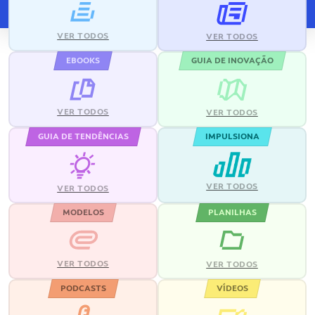
VER TODOS
VER TODOS
EBOOKS
GUIA DE INOVAÇÃO
VER TODOS
VER TODOS
GUIA DE TENDÊNCIAS
IMPULSIONA
VER TODOS
VER TODOS
MODELOS
PLANILHAS
VER TODOS
VER TODOS
PODCASTS
VÍDEOS