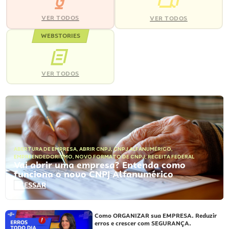
VER TODOS
VER TODOS
WEBSTORIES
VER TODOS
ABERTURA DE EMPRESA
,
ABRIR CNPJ
,
CNPJ ALFANUMÉRICO
,
EMPREENDEDORISMO
,
NOVO FORMATO DE CNPJ
,
RECEITA FEDERAL
Vai abrir uma empresa? Entenda como
funciona o novo CNPJ Alfanumérico
ACESSAR
Como ORGANIZAR sua EMPRESA. Reduzir
erros e crescer com SEGURANÇA.