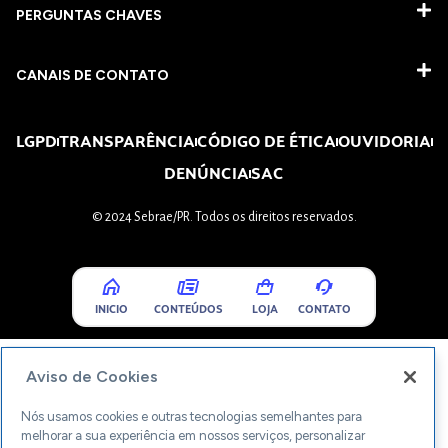
PERGUNTAS CHAVES​
CANAIS DE CONTATO
LGPD
TRANSPARÊNCIA
CÓDIGO DE ÉTICA
OUVIDORIA
DENÚNCIA
SAC
© 2024 Sebrae/PR. Todos os direitos reservados.
INICIO
CONTEÚDOS
LOJA
CONTATO
Aviso de Cookies
Nós usamos cookies e outras tecnologias semelhantes para
melhorar a sua experiência em nossos serviços, personalizar