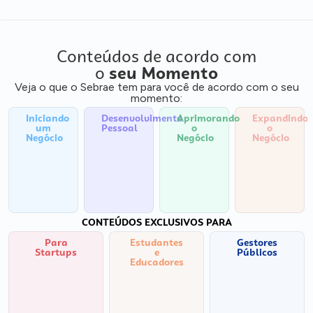
Conteúdos de acordo com
o
seu Momento
Veja o que o Sebrae tem para você de acordo com o seu
momento:
Iniciando
Desenvolvimento
Aprimorando
Expandindo
um
Pessoal
o
o
Negócio
Negócio
Negócio
CONTEÚDOS EXCLUSIVOS PARA
Para
Estudantes
Gestores
Startups
e
Públicos
Educadores