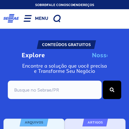
SOBRE
FALE CONOSCO
ENDEREÇOS
MENU
CONTEÚDOS GRATUITOS
Explore
N
o
s
s
o
s
I
n
f
o
Encontre a solução que você precisa
e Transforme Seu Negócio
ARQUIVOS
ARTIGOS