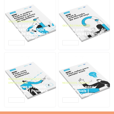
GESTÃO FINANCEIRA
Faça a análise
GESTÃO FINANCEIRA
financeira e atinja o
Faça a precificação do
ponto de equilíbrio |
seu serviço | Prompts
Prompts ChatGPT
ChatGPT
ACESSAR
ACESSAR
NEGÓCIOS
,
PROCESSOS
EMPRESARIAIS
NEGÓCIOS
,
VENDAS
Faça uma proposta
Faça ações para
comercial | Prompts
vender mais |
ChatGPT
Prompts ChatGPT
ACESSAR
ACESSAR