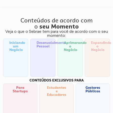
Conteúdos de acordo com
o
seu Momento
Veja o que o Sebrae tem para você de acordo com o seu
momento:
Iniciando
Desenvolvimento
Aprimorando
Expandindo
um
Pessoal
o
o
Negócio
Negócio
Negócio
CONTEÚDOS EXCLUSIVOS PARA
Para
Estudantes
Gestores
Startups
e
Públicos
Educadores