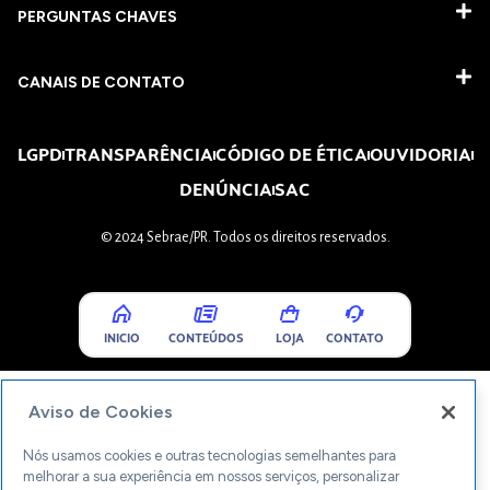
PERGUNTAS CHAVES​
CANAIS DE CONTATO
LGPD
TRANSPARÊNCIA
CÓDIGO DE ÉTICA
OUVIDORIA
DENÚNCIA
SAC
© 2024 Sebrae/PR. Todos os direitos reservados.
INICIO
CONTEÚDOS
LOJA
CONTATO
Aviso de Cookies
Nós usamos cookies e outras tecnologias semelhantes para
melhorar a sua experiência em nossos serviços, personalizar