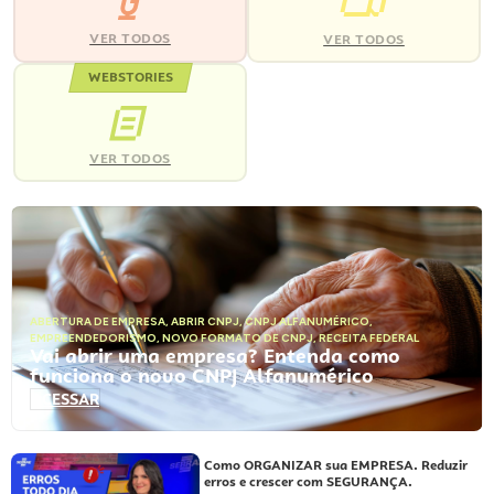
VER TODOS
VER TODOS
WEBSTORIES
VER TODOS
ABERTURA DE EMPRESA
,
ABRIR CNPJ
,
CNPJ ALFANUMÉRICO
,
EMPREENDEDORISMO
,
NOVO FORMATO DE CNPJ
,
RECEITA FEDERAL
Vai abrir uma empresa? Entenda como
funciona o novo CNPJ Alfanumérico
ACESSAR
Como ORGANIZAR sua EMPRESA. Reduzir
erros e crescer com SEGURANÇA.