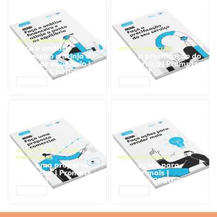
GESTÃO FINANCEIRA
Faça a análise
GESTÃO FINANCEIRA
financeira e atinja o
Faça a precificação do
ponto de equilíbrio |
seu serviço | Prompts
Prompts ChatGPT
ChatGPT
ACESSAR
ACESSAR
NEGÓCIOS
,
PROCESSOS
EMPRESARIAIS
NEGÓCIOS
,
VENDAS
Faça uma proposta
Faça ações para
comercial | Prompts
vender mais |
ChatGPT
Prompts ChatGPT
ACESSAR
ACESSAR