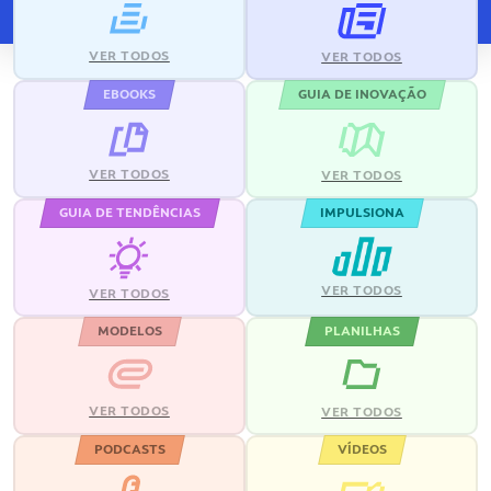
VER TODOS
VER TODOS
EBOOKS
GUIA DE INOVAÇÃO
VER TODOS
VER TODOS
GUIA DE TENDÊNCIAS
IMPULSIONA
VER TODOS
VER TODOS
MODELOS
PLANILHAS
VER TODOS
VER TODOS
PODCASTS
VÍDEOS