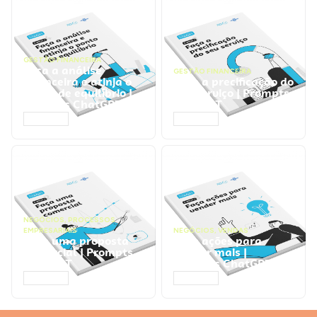
GESTÃO FINANCEIRA
Faça a análise
GESTÃO FINANCEIRA
financeira e atinja o
Faça a precificação do
ponto de equilíbrio |
seu serviço | Prompts
Prompts ChatGPT
ChatGPT
ACESSAR
ACESSAR
NEGÓCIOS
,
PROCESSOS
EMPRESARIAIS
NEGÓCIOS
,
VENDAS
Faça uma proposta
Faça ações para
comercial | Prompts
vender mais |
ChatGPT
Prompts ChatGPT
ACESSAR
ACESSAR