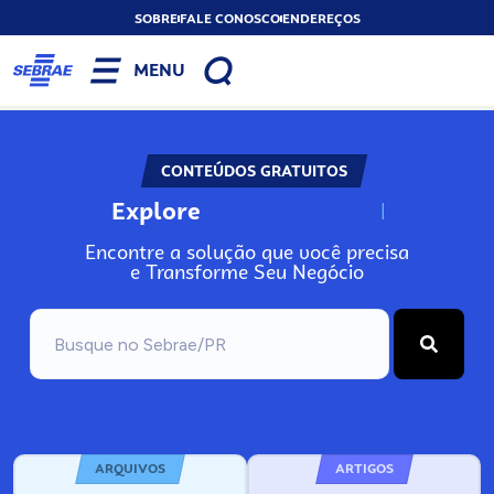
SOBRE
FALE CONOSCO
ENDEREÇOS
MENU
CONTEÚDOS GRATUITOS
Explore
N
o
s
s
o
s
A
Encontre a solução que você precisa
e Transforme Seu Negócio
ARQUIVOS
ARTIGOS