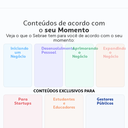
Conteúdos de acordo com
o
seu Momento
Veja o que o Sebrae tem para você de acordo com o seu
momento:
Iniciando
Desenvolvimento
Aprimorando
Expandindo
um
Pessoal
o
o
Negócio
Negócio
Negócio
CONTEÚDOS EXCLUSIVOS PARA
Para
Estudantes
Gestores
Startups
e
Públicos
Educadores