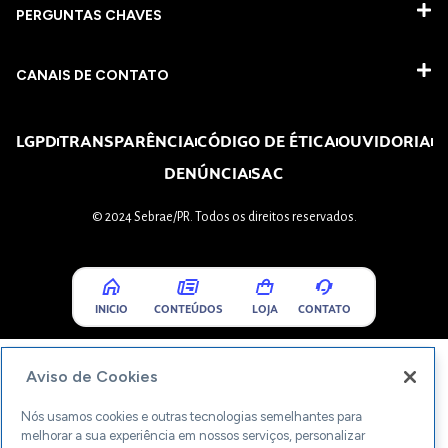
PERGUNTAS CHAVES​
CANAIS DE CONTATO
LGPD
TRANSPARÊNCIA
CÓDIGO DE ÉTICA
OUVIDORIA
DENÚNCIA
SAC
© 2024 Sebrae/PR. Todos os direitos reservados.
INICIO
CONTEÚDOS
LOJA
CONTATO
Aviso de Cookies
Nós usamos cookies e outras tecnologias semelhantes para
melhorar a sua experiência em nossos serviços, personalizar