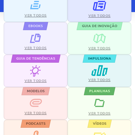
VER TODOS
VER TODOS
EBOOKS
GUIA DE INOVAÇÃO
VER TODOS
VER TODOS
GUIA DE TENDÊNCIAS
IMPULSIONA
VER TODOS
VER TODOS
MODELOS
PLANILHAS
VER TODOS
VER TODOS
PODCASTS
VÍDEOS