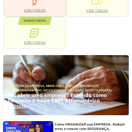
VER TODOS
VER TODOS
WEBSTORIES
VER TODOS
ABERTURA DE EMPRESA
,
ABRIR CNPJ
,
CNPJ ALFANUMÉRICO
,
EMPREENDEDORISMO
,
NOVO FORMATO DE CNPJ
,
RECEITA FEDERAL
Vai abrir uma empresa? Entenda como
funciona o novo CNPJ Alfanumérico
ACESSAR
Como ORGANIZAR sua EMPRESA. Reduzir
erros e crescer com SEGURANÇA.