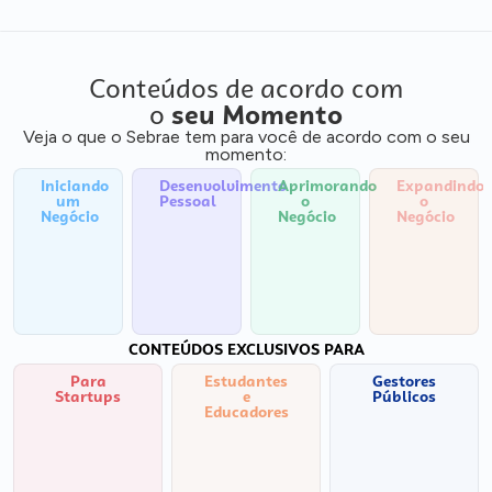
Conteúdos de acordo com
o
seu Momento
Veja o que o Sebrae tem para você de acordo com o seu
momento:
Iniciando
Desenvolvimento
Aprimorando
Expandindo
um
Pessoal
o
o
Negócio
Negócio
Negócio
CONTEÚDOS EXCLUSIVOS PARA
Para
Estudantes
Gestores
Startups
e
Públicos
Educadores