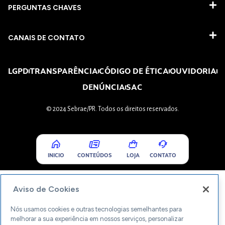
PERGUNTAS CHAVES​
CANAIS DE CONTATO
LGPD
TRANSPARÊNCIA
CÓDIGO DE ÉTICA
OUVIDORIA
DENÚNCIA
SAC
© 2024 Sebrae/PR. Todos os direitos reservados.
INICIO
CONTEÚDOS
LOJA
CONTATO
Aviso de Cookies
Nós usamos cookies e outras tecnologias semelhantes para
melhorar a sua experiência em nossos serviços, personalizar