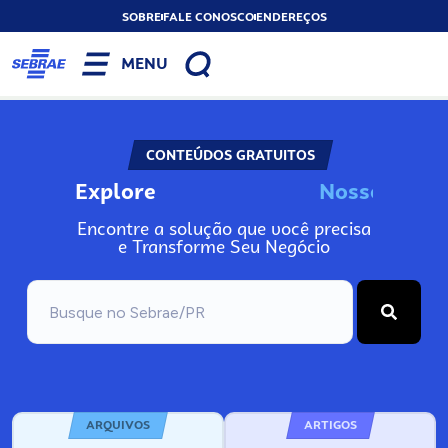
SOBRE
FALE CONOSCO
ENDEREÇOS
MENU
CONTEÚDOS GRATUITOS
Explore
N
o
s
s
o
s
A
Encontre a solução que você precisa
e Transforme Seu Negócio
ARQUIVOS
ARTIGOS