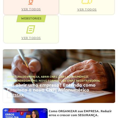
VER TODOS
VER TODOS
WEBSTORIES
VER TODOS
ABERTURA DE EMPRESA
,
ABRIR CNPJ
,
CNPJ ALFANUMÉRICO
,
EMPREENDEDORISMO
,
NOVO FORMATO DE CNPJ
,
RECEITA FEDERAL
Vai abrir uma empresa? Entenda como
funciona o novo CNPJ Alfanumérico
ACESSAR
Como ORGANIZAR sua EMPRESA. Reduzir
erros e crescer com SEGURANÇA.