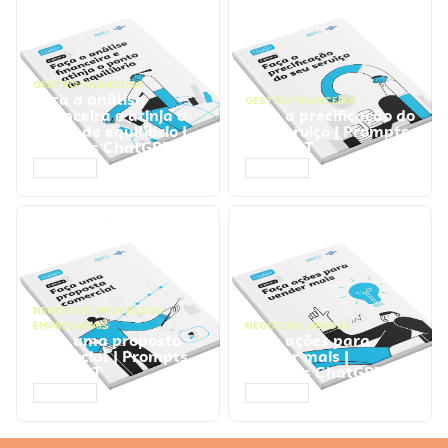
GESTÃO FINANCEIRA
Faça a análise
GESTÃO FINANCEIRA
financeira e atinja o
Faça a precificação do
ponto de equilíbrio |
seu serviço | Prompts
Prompts ChatGPT
ChatGPT
ACESSAR
ACESSAR
NEGÓCIOS
,
PROCESSOS
EMPRESARIAIS
NEGÓCIOS
,
VENDAS
Faça uma proposta
Faça ações para
comercial | Prompts
vender mais |
ChatGPT
Prompts ChatGPT
ACESSAR
ACESSAR