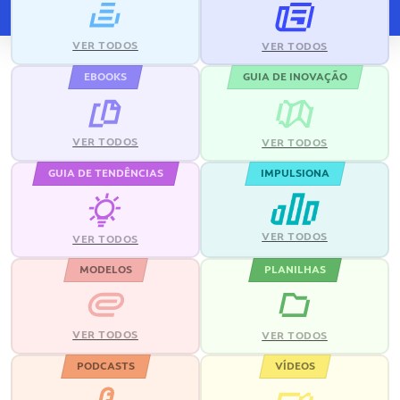
VER TODOS
VER TODOS
EBOOKS
GUIA DE INOVAÇÃO
VER TODOS
VER TODOS
GUIA DE TENDÊNCIAS
IMPULSIONA
VER TODOS
VER TODOS
MODELOS
PLANILHAS
VER TODOS
VER TODOS
PODCASTS
VÍDEOS