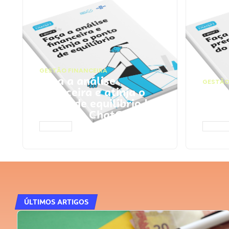
GESTÃO FINANCEIRA
Faça a análise
GESTÃO
financeira e atinja o
Faça
ponto de equilíbrio |
seu 
Prompts ChatGPT
Cha
ACESSAR
ACESS
ÚLTIMOS ARTIGOS