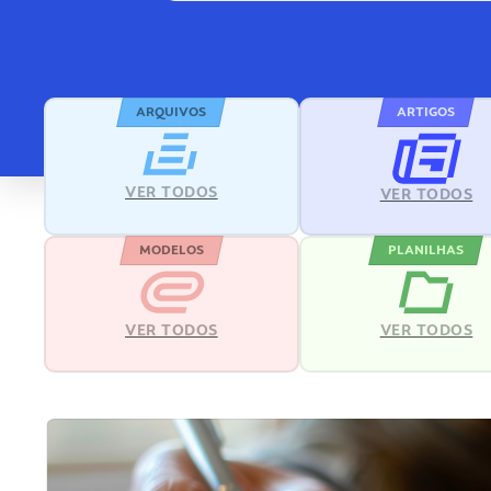
ARQUIVOS
ARTIGOS
VER TODOS
VER TODOS
MODELOS
PLANILHAS
VER TODOS
VER TODOS