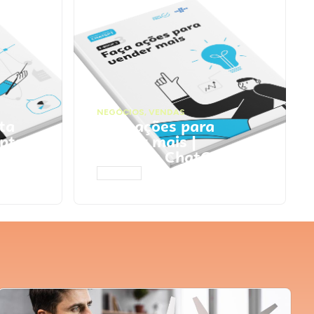
NEGÓCIOS
,
VENDAS
ta
Faça ações para
pts
vender mais |
Prompts ChatGPT
ACESSAR