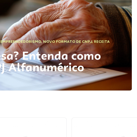
,
EMPREENDEDORISMO
,
NOVO FORMATO DE CNPJ
,
RECEITA
esa? Entenda como
PJ Alfanumérico