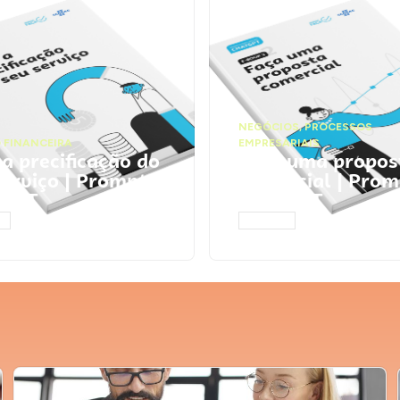
NEGÓCIOS
,
PROCESSOS
 FINANCEIRA
EMPRESARIAIS
 a precificação do
Faça uma propos
serviço | Prompts
comercial | Prom
tGPT
ChatGPT
AR
ACESSAR