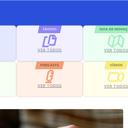
EBOOKS
GUIA DE INOVA
VER TODOS
VER TODO
PODCASTS
VÍDEOS
VER TODOS
VER TODO