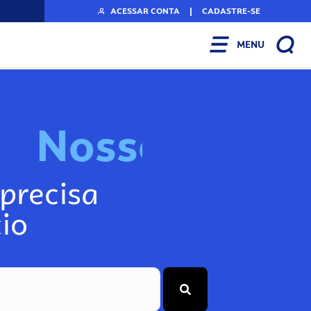
ACESSAR CONTA
|
CADASTRE-SE
MENU
N
o
s
s
o
s
A
r
precisa
io