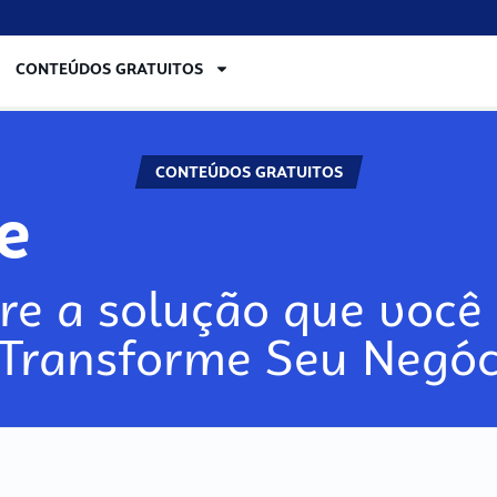
CONTEÚDOS GRATUITOS
CONTEÚDOS GRATUITOS
lore
re a solução que você 
 Transforme Seu Negóc