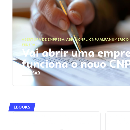
ABERTURA DE EMPRESA
,
ABRIR CNPJ
,
CNPJ ALFANUMÉRICO
FEDERAL
Vai abrir uma empr
funciona o novo CN
ACESSAR
EBOOKS