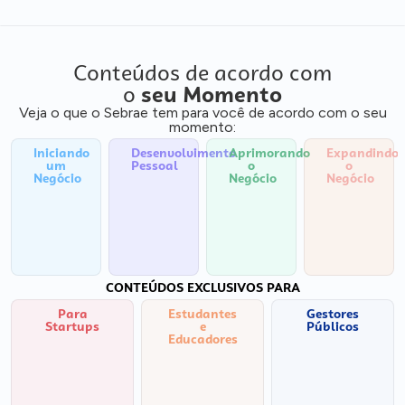
Conteúdos de acordo com
o
seu Momento
Veja o que o Sebrae tem para você de acordo com o seu
momento:
Iniciando
Desenvolvimento
Aprimorando
Expandindo
um
Pessoal
o
o
Negócio
Negócio
Negócio
CONTEÚDOS EXCLUSIVOS PARA
Para
Estudantes
Gestores
Startups
e
Públicos
Educadores