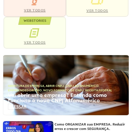
VER TODOS
VER TODOS
WEBSTORIES
VER TODOS
ABERTURA DE EMPRESA
,
ABRIR CNPJ
,
CNPJ ALFANUMÉRICO
,
EMPREENDEDORISMO
,
NOVO FORMATO DE CNPJ
,
RECEITA FEDERAL
Vai abrir uma empresa? Entenda como
funciona o novo CNPJ Alfanumérico
ACESSAR
Como ORGANIZAR sua EMPRESA. Reduzir
erros e crescer com SEGURANÇA.