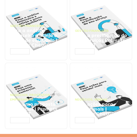
GESTÃO FINANCEIRA
Faça a análise
GESTÃO FINANCEIRA
financeira e atinja o
Faça a precificação do
ponto de equilíbrio |
seu serviço | Prompts
Prompts ChatGPT
ChatGPT
ACESSAR
ACESSAR
NEGÓCIOS
,
PROCESSOS
EMPRESARIAIS
NEGÓCIOS
,
VENDAS
Faça uma proposta
Faça ações para
comercial | Prompts
vender mais |
ChatGPT
Prompts ChatGPT
ACESSAR
ACESSAR