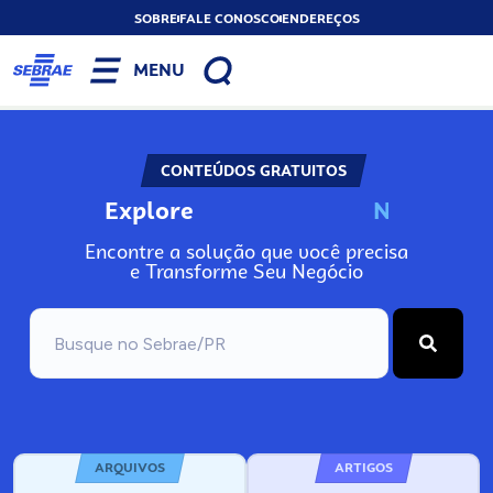
SOBRE
FALE CONOSCO
ENDEREÇOS
MENU
CONTEÚDOS GRATUITOS
Explore
N
o
s
s
o
s
A
Encontre a solução que você precisa
e Transforme Seu Negócio
ARQUIVOS
ARTIGOS