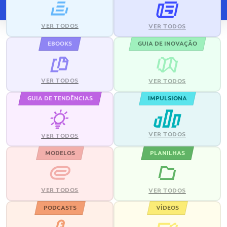
VER TODOS
VER TODOS
EBOOKS
GUIA DE INOVAÇÃO
VER TODOS
VER TODOS
GUIA DE TENDÊNCIAS
IMPULSIONA
VER TODOS
VER TODOS
MODELOS
PLANILHAS
VER TODOS
VER TODOS
PODCASTS
VÍDEOS