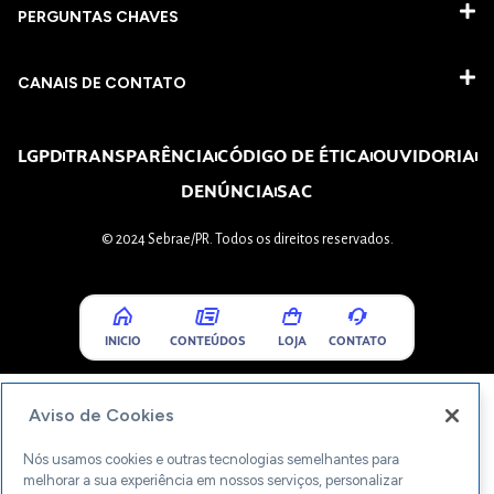
PERGUNTAS CHAVES​
CANAIS DE CONTATO
LGPD
TRANSPARÊNCIA
CÓDIGO DE ÉTICA
OUVIDORIA
DENÚNCIA
SAC
© 2024 Sebrae/PR. Todos os direitos reservados.
INICIO
CONTEÚDOS
LOJA
CONTATO
Aviso de Cookies
Nós usamos cookies e outras tecnologias semelhantes para
melhorar a sua experiência em nossos serviços, personalizar