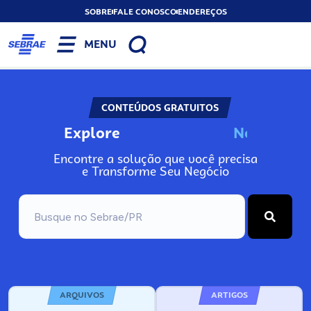
SOBRE
FALE CONOSCO
ENDEREÇOS
MENU
CONTEÚDOS GRATUITOS
Explore
N
o
s
s
o
s
P
o
Encontre a solução que você precisa
e Transforme Seu Negócio
ARQUIVOS
ARTIGOS