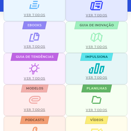
VER TODOS
VER TODOS
EBOOKS
GUIA DE INOVAÇÃO
VER TODOS
VER TODOS
GUIA DE TENDÊNCIAS
IMPULSIONA
VER TODOS
VER TODOS
MODELOS
PLANILHAS
VER TODOS
VER TODOS
PODCASTS
VÍDEOS