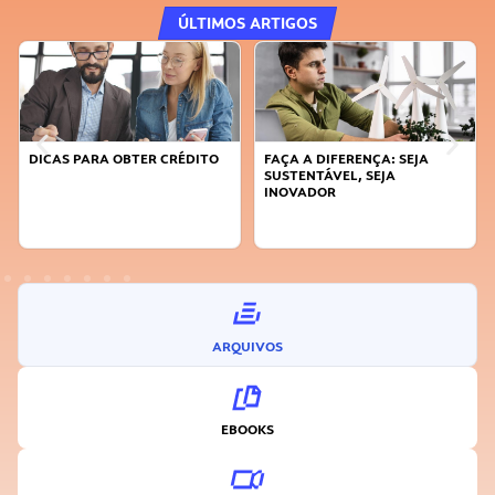
ÚLTIMOS ARTIGOS
ITO
FAÇA A DIFERENÇA: SEJA
APRENDA A GERENCIAR O SE
SUSTENTÁVEL, SEJA
TEMPO
INOVADOR
ARQUIVOS
EBOOKS