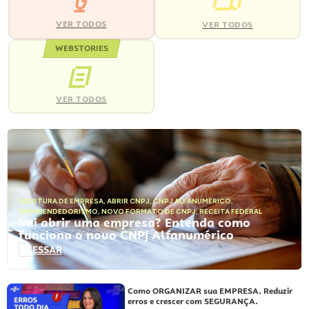
VER TODOS
VER TODOS
WEBSTORIES
VER TODOS
ABERTURA DE EMPRESA
,
ABRIR CNPJ
,
CNPJ ALFANUMÉRICO
,
EMPREENDEDORISMO
,
NOVO FORMATO DE CNPJ
,
RECEITA FEDERAL
Vai abrir uma empresa? Entenda como
funciona o novo CNPJ Alfanumérico
ACESSAR
Como ORGANIZAR sua EMPRESA. Reduzir
erros e crescer com SEGURANÇA.