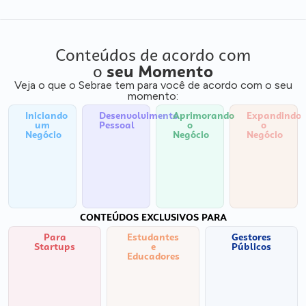
Conteúdos de acordo com
o
seu Momento
Veja o que o Sebrae tem para você de acordo com o seu
momento:
Iniciando
Desenvolvimento
Aprimorando
Expandindo
um
Pessoal
o
o
Negócio
Negócio
Negócio
CONTEÚDOS EXCLUSIVOS PARA
Para
Estudantes
Gestores
Startups
e
Públicos
Educadores