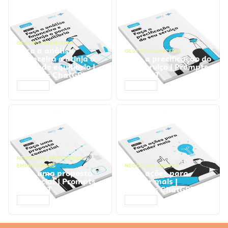
GESTÃO FINANCEIRA
Faça a análise
GESTÃO FINANCEIRA
financeira e atinja o
Faça a precificação do
ponto de equilíbrio |
seu serviço | Prompts
Prompts ChatGPT
ChatGPT
ACESSAR
ACESSAR
NEGÓCIOS
,
PROCESSOS
EMPRESARIAIS
NEGÓCIOS
,
VENDAS
Faça uma proposta
Faça ações para
comercial | Prompts
vender mais |
ChatGPT
Prompts ChatGPT
ACESSAR
ACESSAR