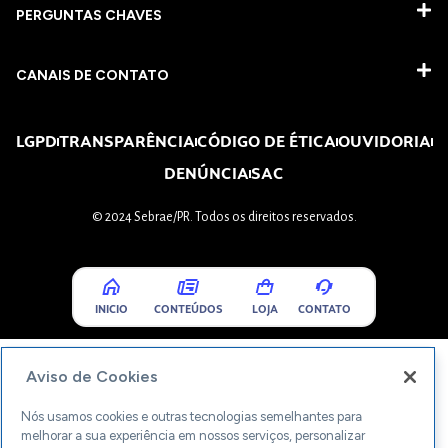
PERGUNTAS CHAVES​
CANAIS DE CONTATO
LGPD
TRANSPARÊNCIA
CÓDIGO DE ÉTICA
OUVIDORIA
DENÚNCIA
SAC
© 2024 Sebrae/PR. Todos os direitos reservados.
INICIO
CONTEÚDOS
LOJA
CONTATO
Aviso de Cookies
Nós usamos cookies e outras tecnologias semelhantes para
melhorar a sua experiência em nossos serviços, personalizar