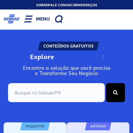
SOBRE
FALE CONOSCO
ENDEREÇOS
MENU
CONTEÚDOS GRATUITOS
Explore
N
o
s
s
o
s
A
Encontre a solução que você precisa
e Transforme Seu Negócio
ARQUIVOS
ARTIGOS