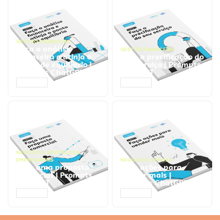
GESTÃO FINANCEIRA
Faça a análise
GESTÃO FINANCEIRA
financeira e atinja o
Faça a precificação do
ponto de equilíbrio |
seu serviço | Prompts
Prompts ChatGPT
ChatGPT
ACESSAR
ACESSAR
NEGÓCIOS
,
PROCESSOS
EMPRESARIAIS
NEGÓCIOS
,
VENDAS
Faça uma proposta
Faça ações para
comercial | Prompts
vender mais |
ChatGPT
Prompts ChatGPT
ACESSAR
ACESSAR