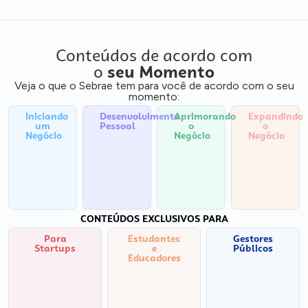
Conteúdos de acordo com
o
seu Momento
Veja o que o Sebrae tem para você de acordo com o seu
momento:
Iniciando
Desenvolvimento
Aprimorando
Expandindo
um
Pessoal
o
o
Negócio
Negócio
Negócio
CONTEÚDOS EXCLUSIVOS PARA
Para
Estudantes
Gestores
Startups
e
Públicos
Educadores