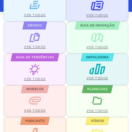
VER TODOS
VER TODOS
EBOOKS
GUIA DE INOVAÇÃO
VER TODOS
VER TODOS
GUIA DE TENDÊNCIAS
IMPULSIONA
VER TODOS
VER TODOS
MODELOS
PLANILHAS
VER TODOS
VER TODOS
PODCASTS
VÍDEOS