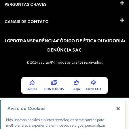
PERGUNTAS CHAVES​
CANAIS DE CONTATO
LGPD
TRANSPARÊNCIA
CÓDIGO DE ÉTICA
OUVIDORIA
DENÚNCIA
SAC
© 2024 Sebrae/PR. Todos os direitos reservados.
INICIO
CONTEÚDOS
LOJA
CONTATO
Aviso de Cookies
Nós usamos cookies e outras tecnologias semelhantes para
melhorar a sua experiência em nossos serviços, personalizar