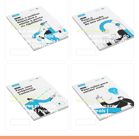
GESTÃO FINANCEIRA
Faça a análise
GESTÃO FINANCEIRA
financeira e atinja o
Faça a precificação do
ponto de equilíbrio |
seu serviço | Prompts
Prompts ChatGPT
ChatGPT
ACESSAR
ACESSAR
NEGÓCIOS
,
PROCESSOS
EMPRESARIAIS
NEGÓCIOS
,
VENDAS
Faça uma proposta
Faça ações para
comercial | Prompts
vender mais |
ChatGPT
Prompts ChatGPT
ACESSAR
ACESSAR