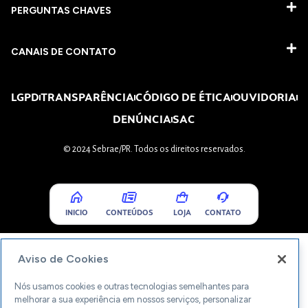
PERGUNTAS CHAVES​
CANAIS DE CONTATO
LGPD
TRANSPARÊNCIA
CÓDIGO DE ÉTICA
OUVIDORIA
DENÚNCIA
SAC
© 2024 Sebrae/PR. Todos os direitos reservados.
INICIO
CONTEÚDOS
LOJA
CONTATO
Aviso de Cookies
Nós usamos cookies e outras tecnologias semelhantes para
melhorar a sua experiência em nossos serviços, personalizar