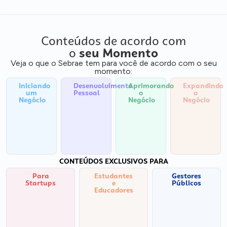
Conteúdos de acordo com
o
seu Momento
Veja o que o Sebrae tem para você de acordo com o seu
momento:
Iniciando
Desenvolvimento
Aprimorando
Expandindo
um
Pessoal
o
o
Negócio
Negócio
Negócio
CONTEÚDOS EXCLUSIVOS PARA
Para
Estudantes
Gestores
Startups
e
Públicos
Educadores