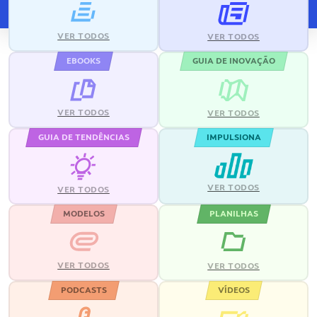
VER TODOS
VER TODOS
EBOOKS
GUIA DE INOVAÇÃO
VER TODOS
VER TODOS
GUIA DE TENDÊNCIAS
IMPULSIONA
VER TODOS
VER TODOS
MODELOS
PLANILHAS
VER TODOS
VER TODOS
PODCASTS
VÍDEOS