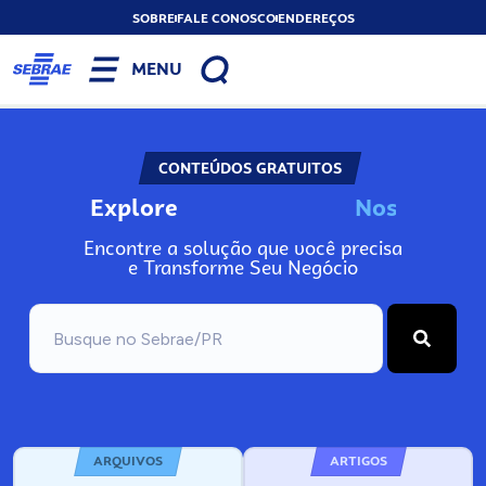
SOBRE
FALE CONOSCO
ENDEREÇOS
MENU
CONTEÚDOS GRATUITOS
Explore
N
o
s
s
o
s
A
Encontre a solução que você precisa
e Transforme Seu Negócio
ARQUIVOS
ARTIGOS