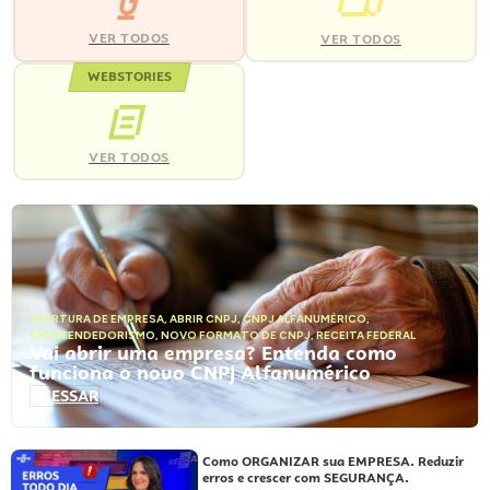
VER TODOS
VER TODOS
WEBSTORIES
VER TODOS
ABERTURA DE EMPRESA
,
ABRIR CNPJ
,
CNPJ ALFANUMÉRICO
,
EMPREENDEDORISMO
,
NOVO FORMATO DE CNPJ
,
RECEITA FEDERAL
Vai abrir uma empresa? Entenda como
funciona o novo CNPJ Alfanumérico
ACESSAR
Como ORGANIZAR sua EMPRESA. Reduzir
erros e crescer com SEGURANÇA.