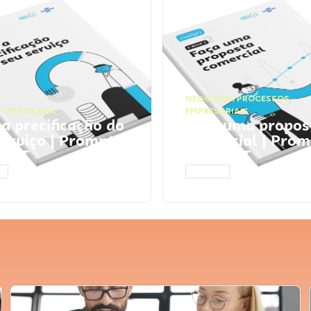
NEGÓCIOS
,
PROCESSOS
 FINANCEIRA
EMPRESARIAIS
 a precificação do
Faça uma propos
serviço | Prompts
comercial | Prom
tGPT
ChatGPT
AR
ACESSAR