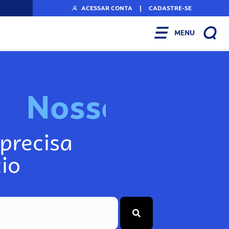
ACESSAR CONTA
|
CADASTRE-SE
MENU
N
o
s
s
o
s
I
n
f
precisa
io