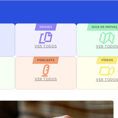
EBOOKS
GUIA DE INOVA
VER TODOS
VER TODO
PODCASTS
VÍDEOS
VER TODOS
VER TODO