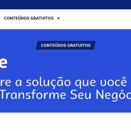
CONTEÚDOS GRATUITOS
CONTEÚDOS GRATUITOS
lore
re a solução que você 
 Transforme Seu Negóc