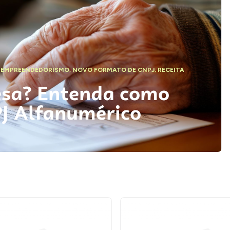
,
EMPREENDEDORISMO
,
NOVO FORMATO DE CNPJ
,
RECEITA
esa? Entenda como
PJ Alfanumérico