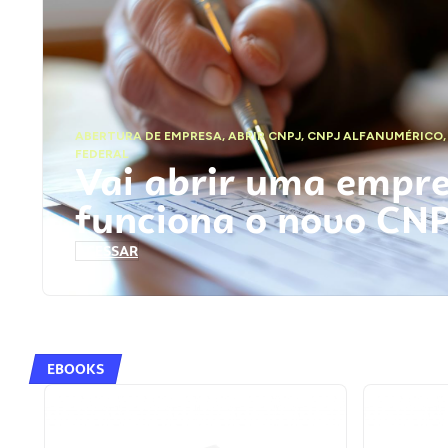
ABERTURA DE EMPRESA
,
ABRIR CNPJ
,
CNPJ ALFANUMÉRICO
FEDERAL
Vai abrir uma empr
funciona o novo CN
ACESSAR
EBOOKS