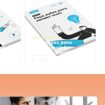
NEGÓCIOS
,
VENDAS
ta
Faça ações para
pts
vender mais |
Prompts ChatGPT
ACESSAR