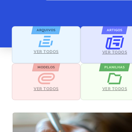
ARQUIVOS
ARTIGOS
VER TODOS
VER TODOS
MODELOS
PLANILHAS
VER TODOS
VER TODOS