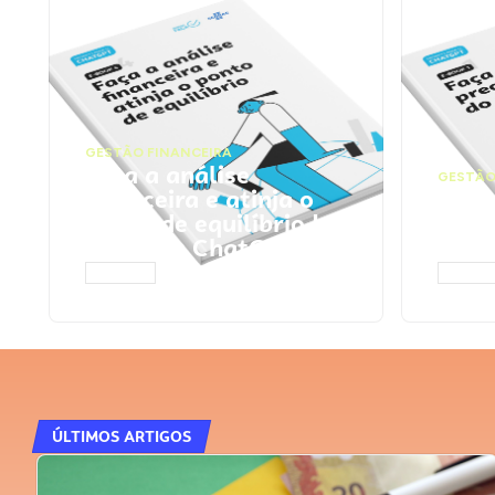
GESTÃO FINANCEIRA
Faça a análise
GESTÃO
financeira e atinja o
Faça
ponto de equilíbrio |
seu 
Prompts ChatGPT
Cha
ACESSAR
ACESS
ÚLTIMOS ARTIGOS