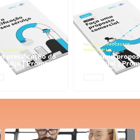
NEGÓCIOS
,
PROCESSOS
 FINANCEIRA
EMPRESARIAIS
 a precificação do
Faça uma propos
serviço | Prompts
comercial | Prom
tGPT
ChatGPT
AR
ACESSAR