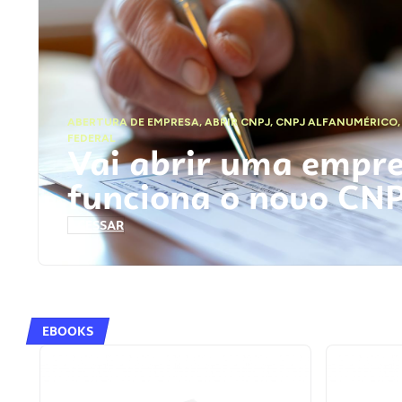
ABERTURA DE EMPRESA
,
ABRIR CNPJ
,
CNPJ ALFANUMÉRICO
FEDERAL
Vai abrir uma empr
funciona o novo CN
ACESSAR
EBOOKS