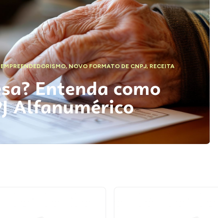
,
EMPREENDEDORISMO
,
NOVO FORMATO DE CNPJ
,
RECEITA
esa? Entenda como
PJ Alfanumérico