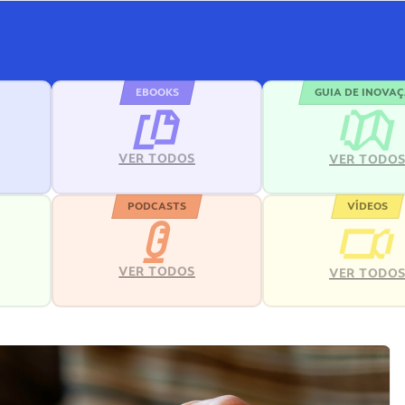
EBOOKS
GUIA DE INOVA
VER TODOS
VER TODO
PODCASTS
VÍDEOS
VER TODOS
VER TODO