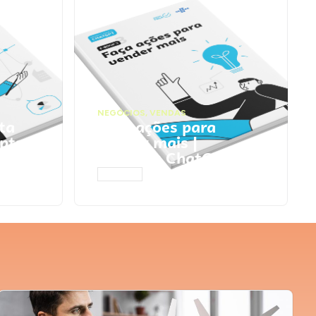
NEGÓCIOS
,
VENDAS
ta
Faça ações para
pts
vender mais |
Prompts ChatGPT
ACESSAR