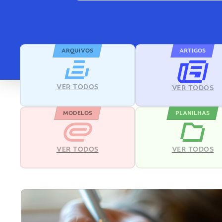
ARQUIVOS
ARTIGOS
VER TODOS
VER TODOS
MODELOS
PLANILHAS
VER TODOS
VER TODOS