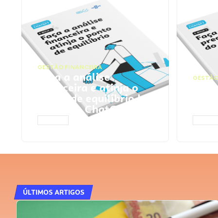
GESTÃO FINANCEIRA
Faça a análise
GESTÃO
financeira e atinja o
Faça
ponto de equilíbrio |
seu 
Prompts ChatGPT
Cha
ACESSAR
ACESS
ÚLTIMOS ARTIGOS