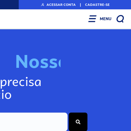
ACESSAR CONTA
|
CADASTRE-SE
MENU
N
o
s
s
o
s
I
n
f
o
g
precisa
io